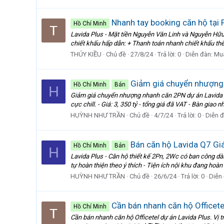
Nhanh tay booking căn hộ tại 
Hồ Chí Minh
Lavida Plus - Mặt tiền Nguyễn Văn Linh và Nguyễn Hữu
chiết khấu hấp dẫn: + Thanh toán nhanh chiết khấu thê
THÚY KIỀU
Chủ đề
27/8/24
Trả lời: 0
Diễn đàn:
Mu
Giảm giá chuyển nhượng 
Hồ Chí Minh
Bán
H
Giảm giá chuyển nhượng nhanh căn 2PN dự án Lavida Pl
cực chill. - Giá: 3, 350 tỷ - tổng giá đã VAT - Bàn giao 
HUỲNH NHƯ TRẦN
Chủ đề
4/7/24
Trả lời: 0
Diễn 
Bán căn hộ Lavida Q7 Giá 
Hồ Chí Minh
Bán
H
Lavida Plus - Căn hộ thiết kế 2Pn, 2Wc có ban công dài
tự hoàn thiện theo ý thích - Tiện ích nội khu đang hoàn 
HUỲNH NHƯ TRẦN
Chủ đề
26/6/24
Trả lời: 0
Diễn
Cần bán nhanh căn hộ Officete
Hồ Chí Minh
Cần bán nhanh căn hộ Officetel dự án Lavida Plus. Vị tr