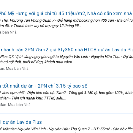
Phú Mỹ Hưng với giá chỉ từ 45 triệu/m2, Nhà có sẵn xem nhà
 Thọ, Phường Tân Phong Quận 7 - Giỏ hàng mở booking hơn 400 căn - Giá chỉ từ 
m 4% + Thanh toán vay hỗ trợ ngay 12 tháng lãi...
a bán Nhà
nhanh căn 2PN 75m2 giá 3ty350 nhà HTCB dự án Lavida Pl
us Q7. Vị trí vàng ngay góc ngã tư Nguyễn Văn Linh - Nguyễn Hữu Thọ. - Dự án m
nhà có nội thất, thiết kế đẹp, khách mua xách...
đàn:
Mua bán Nhà
tốt nhất dự án - 2PN chỉ 3.15 tỷ bao sổ
 view cực chill - Diện tích căn hộ: 74m2 - Tổng giá 3.150 tỷ, bao gồm 102%, khá
thiện - Tiện ích ngoại khu: TTTM, siêu...
 đàn:
Mua bán Nhà
l dự án Lavida Plus
í: Mặt tiền Nguyễn Văn Linh - Nguyễn Hữu Thọ Quận 7. - DT: 55m2 - Căn hộ officet