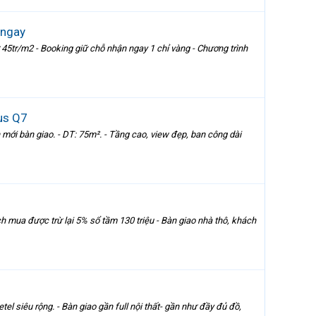
 ngay
45tr/m2 - Booking giữ chỗ nhận ngay 1 chỉ vàng - Chương trình
us Q7
ới bàn giao. - DT: 75m². - Tầng cao, view đẹp, ban công dài
ch mua được trừ lại 5% sổ tầm 130 triệu - Bàn giao nhà thô, khách
el siêu rộng. - Bàn giao gần full nội thất- gần như đầy đủ đồ,