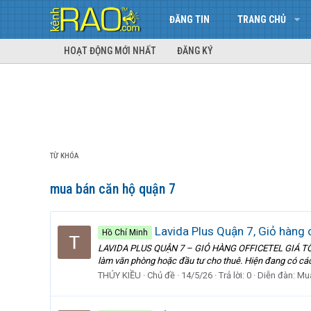
ĐĂNG TIN
TRANG CHỦ
HOẠT ĐỘNG MỚI NHẤT
ĐĂNG KÝ
TỪ KHÓA
mua bán căn hộ quận 7
Lavida Plus Quận 7, Giỏ hàng 
Hồ Chí Minh
LAVIDA PLUS QUẬN 7 – GIỎ HÀNG OFFICETEL GIÁ TỐT Of
làm văn phòng hoặc đầu tư cho thuê. Hiện đang có các di
THÚY KIỀU
Chủ đề
14/5/26
Trả lời: 0
Diễn đàn:
Mu