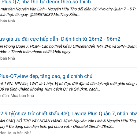
Plus Q7, nhà thô tự decor theo sở thích
mặt tiền Nguyễn Văn Linh - Nguyễn Hữu Thọ đối diện SC Vivo city Quận 7. - DT: 95
 nhà thực tế ngay: @568518089 Ms.Thúy Kiều...
 bán Nhà
lus giá ưu đãi cực hấp dẫn- Diện tích từ 26m2 - 96m2
ân Phong Quận 7, HCM - Căn hộ thiết kế từ Officetel đến 1Pn, 2Pn và 3PN - Diện
 dẫn: + Thanh toán nhanh chiết khấu ngay...
 bán Nhà
lus-Q7,view đẹp, tầng cao, giá chính chủ.
 kế 1 PN, 1PN lớn, 1WC và 1 bếp. Vị trí: Cực đắt địa và tiện lợi một mặt giáp s
8 và Bình Chánh khoảng 1km, cách Q1 và Q4 3km, cách...
n đàn:
Mua bán Nhà
2.9 tỷ(chưa trừ chiết khấu 4%), Lavida Plus Quận 7, nhận nh
IAO, HỖ TRỢ VAY NGÂN HÀNG -Vị trí: Nguyễn Văn Linh & Nguyễn Hữu Thọ, Phư
ay * Đa dạng các diện tích, giá chưa vat: - Officetel 26m2 - 28m2...
 đàn:
Mua bán Nhà