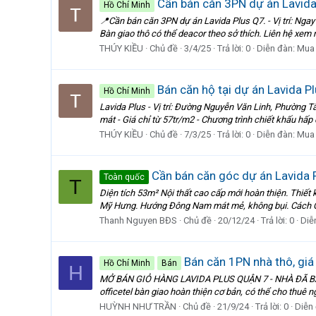
Cần bán căn 3PN dự án Lavida 
Hồ Chí Minh
📍Cần bán căn 3PN dự án Lavida Plus Q7. - Vị trí: Ngay 
Bàn giao thô có thể deacor theo sở thích. Liên hệ xem
THÚY KIỀU
Chủ đề
3/4/25
Trả lời: 0
Diễn đàn:
Mua
Bán căn hộ tại dự án Lavida P
Hồ Chí Minh
Lavida Plus - Vị trí: Đường Nguyễn Văn Linh, Phường T
mát - Giá chỉ từ 57tr/m2 - Chương trình chiết khấu hấp
THÚY KIỀU
Chủ đề
7/3/25
Trả lời: 0
Diễn đàn:
Mua
Cần bán căn góc dự án Lavida P
Toàn quốc
T
Diện tích 53m² Nội thất cao cấp mới hoàn thiện. Thiết
Mỹ Hưng. Hướng Đông Nam mát mẻ, không bụi. Cách Q
Thanh Nguyen BĐS
Chủ đề
20/12/24
Trả lời: 0
Diễ
Bán căn 1PN nhà thô, giá 
Hồ Chí Minh
Bán
H
MỞ BÁN GIỎ HÀNG LAVIDA PLUS QUẬN 7 - NHÀ ĐÃ BÀN G
officetel bàn giao hoàn thiện cơ bản, có thể cho thuê ng
HUỲNH NHƯ TRẦN
Chủ đề
21/9/24
Trả lời: 0
Diễn