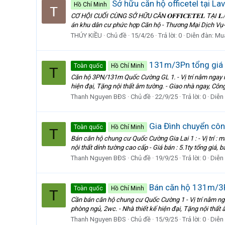
Sở hữu căn hộ officetel tại La
Hồ Chí Minh
CƠ HỘI CUỐI CÙNG SỞ HỮU CĂN 𝐎𝐅𝐅𝐈𝐂𝐄𝐓𝐄𝐋 TẠI 𝐋
án khu dân cư phức hợp Căn hộ - Thương Mại Dịch Vụ- 
THÚY KIỀU
Chủ đề
15/4/26
Trả lời: 0
Diễn đàn:
Mu
131m/3Pn tổng giá 5
Toàn quốc
Hồ Chí Minh
T
Căn hộ 3PN/131m Quốc Cường GL 1. - Vị trí nằm ngay mặ
hiện đại, Tặng nội thất âm tường. - Giao nhà ngay, Công c
Thanh Nguyen BĐS
Chủ đề
22/9/25
Trả lời: 0
Diễn
Gia Đình chuyển côn
Toàn quốc
Hồ Chí Minh
T
Bán căn hộ chung cư Quốc Cường Gia Lai 1 : - Vị trí : 
nội thất dính tường cao cấp - Giá bán : 5.1ty tổng giá, ba
Thanh Nguyen BĐS
Chủ đề
19/9/25
Trả lời: 0
Diễn
Bán căn hộ 131m/3P
Toàn quốc
Hồ Chí Minh
T
Cần bán căn hộ chung cư Quốc Cường 1 - Vị trí nằm nga
phòng ngủ, 2wc. - Nhà thiết kế hiện đại, Tặng nội thất â
Thanh Nguyen BĐS
Chủ đề
15/9/25
Trả lời: 0
Diễn