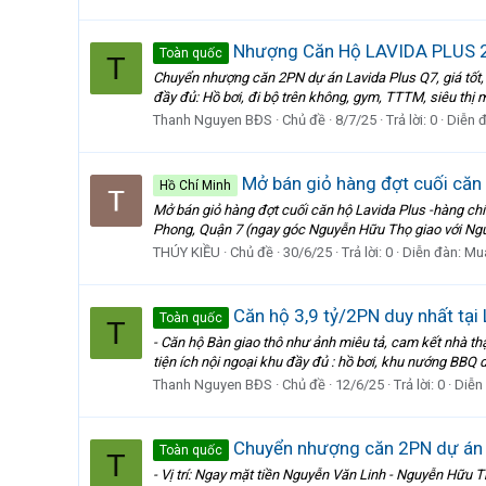
Nhượng Căn Hộ LAVIDA PLUS 2
Toàn quốc
T
Chuyển nhượng căn 2PN dự án Lavida Plus Q7, giá tốt, g
đầy đủ: Hồ bơi, đi bộ trên không, gym, TTTM, siêu thị 
Thanh Nguyen BĐS
Chủ đề
8/7/25
Trả lời: 0
Diễn 
Mở bán giỏ hàng đợt cuối căn 
Hồ Chí Minh
Mở bán giỏ hàng đợt cuối căn hộ Lavida Plus -hàng chí
Phong, Quận 7 (ngay góc Nguyễn Hữu Thọ giao với Ngu
THÚY KIỀU
Chủ đề
30/6/25
Trả lời: 0
Diễn đàn:
Mu
Căn hộ 3,9 tỷ/2PN duy nhất tại 
Toàn quốc
T
- Căn hộ Bàn giao thô như ảnh miêu tả, cam kết nhà t
tiện ích nội ngoại khu đầy đủ : hồ bơi, khu nướng BBQ dà
Thanh Nguyen BĐS
Chủ đề
12/6/25
Trả lời: 0
Diễn
Chuyển nhượng căn 2PN dự án La
Toàn quốc
T
- Vị trí: Ngay mặt tiền Nguyễn Văn Linh - Nguyễn Hữu Th