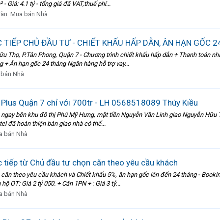
 Giá: 4.1 tỷ - tổng giá đã VAT,thuế phí...
đàn:
Mua bán Nhà
TIẾP CHỦ ĐẦU TƯ - CHIẾT KHẤU HẤP DẪN, ÂN HẠN GỐC 2
u Thọ, P.Tân Phong, Quận 7 - Chương trình chiết khấu hấp dẫn + Thanh toán nh
g + Ân hạn gốc 24 tháng Ngân hàng hỗ trợ vay...
 bán Nhà
 Plus Quận 7 chỉ với 700tr - LH 0568518089 Thúy Kiều
ằm ngay bên khu đô thị Phú Mỹ Hưng, mặt tiền Nguyễn Văn Linh giao Nguyễn Hữu Th
ctel đã hoàn thiện bàn giao nhà có thể...
a bán Nhà
 tiếp từ Chủ đầu tư chọn căn theo yêu cầu khách
 căn theo yêu cầu khách và Chiết khấu 5%, ân hạn gốc lên đến 24 tháng - Booking
ộ OT: Giá 2 tỷ 050. + Căn 1PN + : Giá 3 tỷ...
a bán Nhà