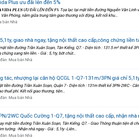
vida Plus ưu đãi lên đến 5%
𝐕𝐈𝐃𝐀 𝐏𝐋𝐔𝐒 ƯU ĐÃI LÊN ĐẾN 𝟓% Tọa lạc tại mặt tiền đường Nguyễn Văn Linh
Văn Phòng, nằm giữa trung tâm giao thương sôi động, kết nối khu...
a bán Nhà
,1ty, giao nhà ngay, tặng nội thất cao cấp,công chứng liền
t tiền đường Trần Xuân Soạn, Tân Kiểng, Q7. - Diện tích : 131.5 m² thiết kế 3P
hứng sang tên liền. - Giá : 5,1ty, bớt chút...
 đàn:
Mua bán Nhà
g tác, nhượng lại căn hộ QCGL 1-Q7-131m/3PN giá chỉ 5,1ty
mặt tiền đường Trần Xuân Soạn, Quận 7 - Diện tích : 131m thiết kế 3PN-2WC - Căn 
o thuế phí. Kết nối giao thương, tiện...
 đàn:
Mua bán Nhà
N/2WC Quốc Cường 1-Q7, tặng nội thất cao cấp, nhận nhà
y mặt tiền đường Trần Xuân Soạn, Tân Kiểng, Q7. - Giao Thông thuận tiện di chuy
m tường. -Nhận nhà ngay - Giá : 5,1ty -Liên...
 đàn:
Mua bán Nhà