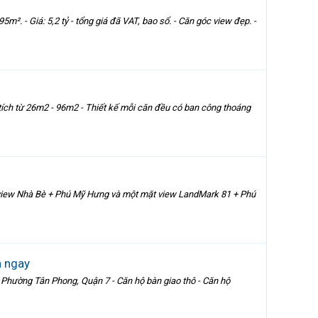
m². - Giá: 5,2 tỷ - tổng giá đã VAT, bao sổ. - Căn góc view đẹp. -
 tích từ 26m2 - 96m2 - Thiết kế mỗi căn đều có ban công thoáng
ông view Nhà Bè + Phú Mỹ Hưng và một mặt view LandMark 81 + Phú
à ngay
ờng Tân Phong, Quận 7 - Căn hộ bàn giao thô - Căn hộ