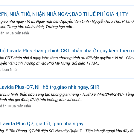
PN, NHÀ THÔ, NHẬN NHÀ NGAY, BAO THUẾ PHÍ GIÁ 4,1TY
iao nhà ngay - Vị trí: Ngay mặt tiền Nguyễn Văn Linh - Nguyễn Hữu Thọ, P Tân Ph
mini, Trung tâm hành chính, Trường học cấp...
đàn:
Mua bán Nhà
hộ Lavida Plus -hàng chính CĐT nhận nhà ở ngay kèm theo c
nh CĐT nhận nhà ở ngay kèm theo chương trình ưu đãi độc quyền! * Vị trí: - Că
yễn Văn Linh, hướng đi vào Phú Mỹ Hưng, đối diện TTTM...
a bán Nhà
Lavida Plus-Q7, NH hỗ trợ,giao nhà ngay, SHR
hật như hình, thảo sức sáng tạo không gian riêng - Thiết kế 74m/2PN/2WC - Tần
nh cho gia đình, đi bộ trên không, khu vui chơi...
 đàn:
Mua bán Nhà
vida Plus Q7, giá tốt, giao nhà ngay
ọ, P Tân Phong, Q7 đối diện SC Vivo city Quận 7. - Tiện ích nội ngoại khu đầy đủ