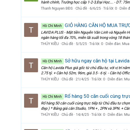
hành chính, Trường học cấp 1-2-3,Đại Học…. - DT: 75m² -
Thanh Nguyen BĐS
Chủ đề
6/6/25
Trả lời: 0
Diễn 
GIỎ HÀNG CĂN HỘ MUA TRỰC 
Hồ Chí Minh
LAVIDA PLUS - Mặt tiền Nguyễn Văn Linh và Nguyễn Hữ
ngân hàng tối đa 70%, miễn lãi suất trong vòng 18 thán
THÚY KIỀU
Chủ đề
5/5/25
Trả lời: 0
Diễn đàn:
Mua
Sở hữu ngay căn hộ tại Lavida
Hồ Chí Minh
Căn hộ Lavida Plus giá gốc từ chủ đầu tư, với vị trí n
2.75 tỷ. + Căn hộ 52m, 96m, giá 3.5 - 6 tỷ. - Căn hộ Offi
THÚY KIỀU
Chủ đề
21/4/25
Trả lời: 0
Diễn đàn:
Mu
Rổ hàng 50 căn cuối cùng trực
Hồ Chí Minh
Rổ hàng 50 căn cuối cùng trực tiếp từ Chủ đầu tư chọn
đẹp ) * Bảng giá căn Studio, 1PN + , 2PN và 3PN. + Căn h
THÚY KIỀU
Chủ đề
14/4/25
Trả lời: 0
Diễn đàn:
Mu