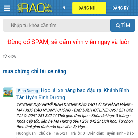
ĐĂNG NHẬP
ĐĂNG KÝ
TÌM
Đừng cố SPAM, sẽ cấm vĩnh viễn ngay và luôn
TỪ KHÓA
mua chứng chỉ lái xe nâng
Học lái xe nâng bao đậu tại Khánh Bình
Bình Dương
Tân Uyên Bình Dương
TRƯỜNG DẠY NGHỀ BÌNH DƯƠNG ĐÀO TAỌ LÁI XE NÂNG HÀNG -
MÁY XÚC ĐÀO NHANH CHÓNG - BAO ĐẬU HOTLINE: 0961 251 842
ZALO: 0961 251 842 1/ Thời gian đào tạo: - Khóa dài hạn: 3 tháng -
Khóa cấp tốc: liên hệ Ms Hương 0961 251 842 2/ Lịch học: Tự chọn,
theo thời gian rảnh của học viên. 3/ Học...
Huongluan
Chủ đề
18/6/21
Trả lời: 0
Diễn đàn:
Tuyển sinh - Đào