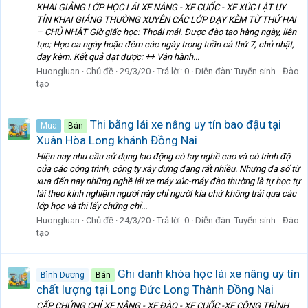
KHAI GIẢNG LỚP HỌC LÁI XE NÂNG - XE CUỐC - XE XÚC LẬT UY
TÍN KHAI GIẢNG THƯỜNG XUYÊN CÁC LỚP DẠY KÈM TỪ THỨ HAI
– CHỦ NHẬT Giờ giấc học: Thoải mái. Được đào tạo hàng ngày, liên
tục; Học ca ngày hoặc đêm các ngày trong tuần cả thứ 7, chủ nhật,
dạy kèm. Kết quả đạt được: ++ Vận hành...
Huongluan
Chủ đề
29/3/20
Trả lời: 0
Diễn đàn:
Tuyển sinh - Đào
tạo
Thi bằng lái xe nâng uy tín bao đậu tại
Mua
Bán
Xuân Hòa Long khánh Đồng Nai
Hiện nay nhu cầu sử dụng lao động có tay nghề cao và có trình độ
của các công trình, công ty xây dựng đang rất nhiều. Nhưng đa số từ
xưa đến nay những nghề lái xe máy xúc-máy đào thường là tự học tự
lái theo kinh nghiệm người này chỉ người kia chứ không trải qua các
lớp học và thi lấy chứng chỉ...
Huongluan
Chủ đề
24/3/20
Trả lời: 0
Diễn đàn:
Tuyển sinh - Đào
tạo
Ghi danh khóa học lái xe nâng uy tín
Bình Dương
Bán
chất lượng tại Long Đức Long Thành Đồng Nai
CẤP CHỨNG CHỈ XE NÂNG - XE ĐÀO - XE CUỐC -XE CÔNG TRÌNH