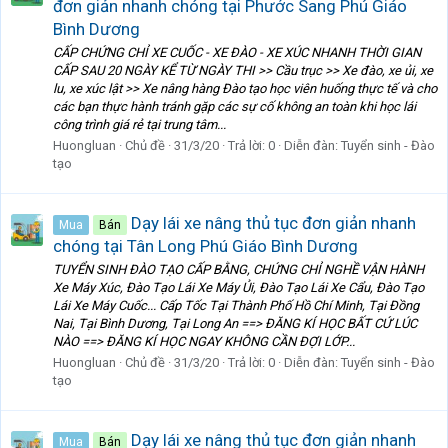
đơn giản nhanh chóng tại Phước Sang Phú Giáo
Bình Dương
CẤP CHỨNG CHỈ XE CUỐC - XE ĐÀO - XE XÚC NHANH THỜI GIAN
CẤP SAU 20 NGÀY KỂ TỪ NGÀY THI >> Cầu trục >> Xe đào, xe ủi, xe
lu, xe xúc lật >> Xe nâng hàng Đào tạo học viên huống thực tế và cho
các bạn thực hành tránh gặp các sự cố không an toàn khi học lái
công trình giá rẻ tại trung tâm...
Huongluan
Chủ đề
31/3/20
Trả lời: 0
Diễn đàn:
Tuyển sinh - Đào
tạo
Dạy lái xe nâng thủ tục đơn giản nhanh
Mua
Bán
chóng tại Tân Long Phú Giáo Bình Dương
TUYỂN SINH ĐÀO TẠO CẤP BẰNG, CHỨNG CHỈ NGHỀ VẬN HÀNH
Xe Máy Xúc, Đào Tạo Lái Xe Máy Ủi, Đào Tạo Lái Xe Cẩu, Đào Tạo
Lái Xe Máy Cuốc... Cấp Tốc Tại Thành Phố Hồ Chí Minh, Tại Đồng
Nai, Tại Bình Dương, Tại Long An ==> ĐĂNG KÍ HỌC BẤT CỨ LÚC
NÀO ==> ĐĂNG KÍ HỌC NGAY KHÔNG CẦN ĐỢI LỚP...
Huongluan
Chủ đề
31/3/20
Trả lời: 0
Diễn đàn:
Tuyển sinh - Đào
tạo
Dạy lái xe nâng thủ tục đơn giản nhanh
Mua
Bán