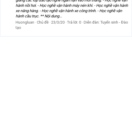
giảng các lớp đào tạo nghề ngắn hạn vào mỗi tháng: - Học nghề vận
hành nồi hơi. - Học nghề vận hành máy nén khí. - Học nghề vận hành
xe nâng hàng. - Học nghề vận hành xe công trình. - Học nghề vận
hành cầu trục. ** Nội dung...
Huongluan
Chủ đề
23/3/20
Trả lời: 0
Diễn đàn:
Tuyển sinh - Đào
tạo