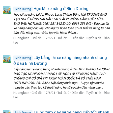
Học lái xe nâng ở Bình Dương
Bình Dương
Học lái xe nâng tại An Phước Long Thành Đồng Nai TRƯỜNG ĐÀO
TẠO NGHỀ ĐỒNG NAI ĐÀO TẠO LÁI XE NÂNG HÀNG CẤP TỐC -
BAO ĐẬU HOTLINE: 0961 251 842 ZALO: 0961 251 842 - Đào tạo lái
xe nâng hàng các loại cho người hoàn toàn chưa biết xe nâng từ căn
bản đến nâng cao. - Đào tạo vận hành thành...
Huongluan
Chủ đề
17/6/21
Trả lời: 0
Diễn đàn:
Tuyển sinh - Đào
tạo
Lấy bằng lái xe nâng hàng nhanh chóng
Bình Dương
ở đâu Bình Dương
Lấy bằng lái xe nâng hàng nhanh chóng ở đâu Bình Dương TRƯỜNG
ĐÀO TẠO NGHỀ KHAI GIẢNG LỚP HỌC LÁI XE NÂNG HÀNG CÁP
CHỨNG CHỈ CÓ GIÁ TRỊ TRÊN TOÀN QUỐC VÀ VÔ THỜI HẠN
HOTLINE: 0961 251 842 > Nội dung khóa học: - Luyện tập nhuần
nhuyễn các thao tác kỹ thuật nâng hạ từ cơ bản đến nâng cao...
Huongluan
Chủ đề
17/6/21
Trả lời: 0
Diễn đàn:
Tuyển sinh - Đào
tạo
Trung tâm dạy lái xe nâng cấp tốc nhanh
Bình Dương