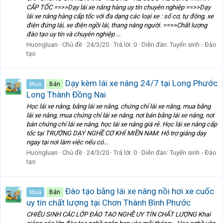
CẤP TỐC ==>>Dạy lái xe nâng hàng uy tín chuyên nghiệp ==>>Dạy
lái xe nâng hàng cấp tốc với đa dạng các loại xe : số cơ, tự động, xe
điện đứng lái, xe điện ngồi lái, thang nâng người. ==>>Chất lượng
đào tạo uy tín và chuyên nghiệp ...
Huongluan
Chủ đề
24/3/20
Trả lời: 0
Diễn đàn:
Tuyển sinh - Đào
tạo
Dạy kèm lái xe nâng 24/7 tại Long Phước
Mua
Bán
Long Thành Đồng Nai
Học lái xe nâng, bằng lái xe nâng, chứng chỉ lái xe nâng, mua bằng
lái xe nâng, mua chứng chỉ lái xe nâng, nơi bán bằng lái xe nâng, nơi
bán chứng chỉ lái xe nâng, học lái xe nâng giá rẻ. Học lái xe nâng cấp
tốc tại TRƯỜNG DẠY NGHỀ CƠ KHÍ MIỀN NAM: Hỗ trợ giảng dạy
ngay tại nơi làm việc nếu có...
Huongluan
Chủ đề
24/3/20
Trả lời: 0
Diễn đàn:
Tuyển sinh - Đào
tạo
Đào tạo bằng lái xe nâng nồi hơi xe cuốc
Mua
Bán
uy tín chất lượng tại Chơn Thành Bình Phước
CHIÊU SINH CÁC LỚP ĐÀO TẠO NGHỀ UY TÍN CHẤT LƯỢNG Khai