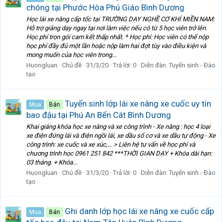
chóng tại Phước Hòa Phú Giáo Bình Dương
Học lái xe nâng cấp tốc tại TRƯỜNG DẠY NGHỀ CƠ KHÍ MIỀN NAM:
Hỗ trợ giảng dạy ngay tại nơi làm việc nếu có từ 5 học viên trở lên.
Học phí trọn gói cam kết thấp nhất. * Học phí: Học viên có thể nộp
học phí đầy đủ một lần hoặc nộp làm hai đợt tùy vào điều kiện và
mong muốn của học viên trong...
Huongluan
Chủ đề
31/3/20
Trả lời: 0
Diễn đàn:
Tuyển sinh - Đào
tạo
Tuyển sinh lớp lái xe nâng xe cuốc uy tín
Mua
Bán
bao đậu tại Phú An Bến Cát Bình Dương
Khai giảng khóa học xe nâng và xe công trình - Xe nâng : học 4 loại
xe điện đứng lái và điện ngồi lái, xe dầu số cơ và xe dầu tự động - Xe
công trình: xe cuốc và xe xúc,… > Liên hệ tư vấn về học phí và
chương trình học 0961 251 842 ***THỜI GIAN DẠY + Khóa dài hạn:
03 tháng. + Khóa...
Huongluan
Chủ đề
31/3/20
Trả lời: 0
Diễn đàn:
Tuyển sinh - Đào
tạo
Ghi danh lớp học lái xe nâng xe cuốc cấp
Mua
Bán