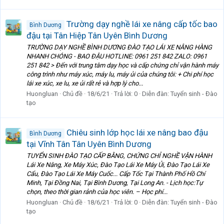
Trường dạy nghề lái xe nâng cấp tốc bao
Bình Dương
đậu tại Tân Hiệp Tân Uyên Bình Dương
TRƯỜNG DẠY NGHỀ BÌNH DƯƠNG ĐÀO TẠO LÁI XE NÂNG HÀNG
NHANH CHÓNG - BAO ĐẬU HOTLINE: 0961 251 842 ZALO: 0961
251 842 > Đến với trung tâm dạy học và cấp chứng chỉ vận hành máy
công trình như máy xúc, máy lu, máy ủi của chúng tôi: + Chi phí học
lái xe xúc, xe lu, xe ủi rất rẻ và hợp lý cho...
Huongluan
Chủ đề
18/6/21
Trả lời: 0
Diễn đàn:
Tuyển sinh - Đào
tạo
Chiêu sinh lớp học lái xe nâng bao đậu
Bình Dương
tại Vĩnh Tân Tân Uyên Bình Dương
TUYỂN SINH ĐÀO TẠO CẤP BẰNG, CHỨNG CHỈ NGHỀ VẬN HÀNH
Lái Xe Nâng, Xe Máy Xúc, Đào Tạo Lái Xe Máy Ủi, Đào Tạo Lái Xe
Cẩu, Đào Tạo Lái Xe Máy Cuốc... Cấp Tốc Tại Thành Phố Hồ Chí
Minh, Tại Đồng Nai, Tại Bình Dương, Tại Long An. - Lịch học:Tự
chọn, theo thời gian rảnh của học viên. – Học phí...
Huongluan
Chủ đề
18/6/21
Trả lời: 0
Diễn đàn:
Tuyển sinh - Đào
tạo