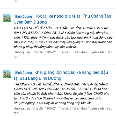
tạo
Học lái xe nâng giá rẻ tại Phú Chánh Tân
Bình Dương
Uyên Bình Dương
ĐÀO TẠO NGHỀ CẤP TỐC - BAO ĐẬU TAI BÌNH DƯƠNG HOTLINE:
0961 251 842 ZALO: 0961 251 842 > Khóa học cung cấp cho Học
viên: * Kiến thức: + Trình bày được cấu tạo, nguyên lý hoạt động của
máy xúc, máy ủi, máy lu và các máy liên quan; + Trình bày được các
phương pháp thi công của máy xúc, máy ủi...
Huongluan
Chủ đề
18/6/21
Trả lời: 0
Diễn đàn:
Tuyển sinh - Đào
tạo
Khai giảng lớp học lái xe nâng bao đậu
Bình Dương
tại Bàu Bàng Bình Dương
TRƯỜNG ĐÀO TẠO NGHỀ BÌNH DƯƠNG ĐÀO TẠO LÁI XE NÂNG
HÀNG HOTLINE: 0961 251 842 ZALO: 0961 251 842 > Hồ sơ học
viên cần chuẩn bị: Giấy khám Sức Khỏe, Sơ yếu lý lịch, CMND pho
to, Hình 3 x 4 ( Hình 06 tấm ). ==>>Dạy lái xe nâng hàng uy tín
chuyên nghiệp. ==>>Dạy lái xe nâng hàng cấp tốc với...
Huongluan
Chủ đề
18/6/21
Trả lời: 0
Diễn đàn:
Tuyển sinh - Đào
tạo