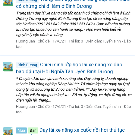
có chứng chỉ đi làm ở Bình Dương
Trung tâm dạy lái xe nâng cấp tốc nhanh có chứng chỉ đi làm ở Bình
Dương Trường dạy nghề Bình Dương Đào tạo lái xe nâng hàng cấp
tốc Hotline: 0961 251 842 Zalo: 0961 251 842 > Cam kết nhà trường
khi đào tạo khóa học vận hành xe nâng: - Học viên hiểu biết về
nguyên lý vận hành xe nâng -...
Huongluan
Chủ đề
17/6/21
Trả lời: 0
Diễn đàn:
Tuyển sinh - Đào
tạo
Chiêu sinh lớp học lái xe nâng xe đào
Bình Dương
bao đậu tại Hội Nghĩa Tân Uyên Bình Dương
* Chuyên đào tạo vận hành xe nâng cho Quý công ty, doanh nghiệp
tại các khu công nghiệp Đồng Nai *** Tổ chức lớp học ngay tại Quý
công ty với số lượng từ 3 học viên trở lên. ** Dạy lái xe nâng hàng
cấp tốc với đa dạng các loại xe: - Số cơ, tự động, xe điện đứng lái, xe
điện ngồi lái, thang...
Huongluan
Chủ đề
17/6/21
Trả lời: 0
Diễn đàn:
Tuyển sinh - Đào
tạo
Dạy lái xe nâng xe cuốc nồi hơi thủ tục
Mua
Bán