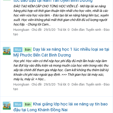
tốc bao đậu tại Nam Tân Uyên Bình Dương
ĐÀO TẠO KÈM CẶP CHO TỪNG HỌC VIÊN LẺ - Mở lớp lái xe nâng
hàng phù hợp với thời gian thuận tiện nhất cho học viên, nhất là các
học viên vừa học vừa làm. - Đào tạo lái xe nâng hàng liên tục, xuyên
suốt. Học viên không phải mất thời gian chờ đời đủ số lượng người
học/lớp. - Chúng tôi Cam...
Huongluan
Chủ đề
29/3/20
Trả lời: 0
Diễn đàn:
Tuyển sinh - Đào
tạo
Dạy lái xe nâng học 1 lúc nhiều loại xe tại
Mua
Bán
Mỹ Phước Bến Cát Bình Dương
Học phí: Học viên có thể nộp học phí đầy đủ một lần hoặc nộp làm
hai đợt tùy vào điều kiện và mong muốn của học viên trong việc thu
xếp tài chính để tham gia nhập học. Cam kết không thu thêm bất kỳ
khoản chi phí nào ngoài quy định. >>> Thời gian học lái máy xúc,
máy lu, máy ủi: + Học...
Huongluan
Chủ đề
29/3/20
Trả lời: 0
Diễn đàn:
Tuyển sinh - Đào
tạo
Khai giảng lớp học lái xe nâng uy tín bao
Mua
Bán
đậu tại Long Khánh Đồng Nai