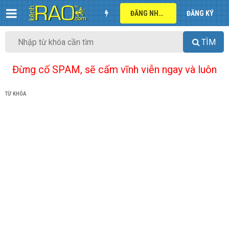
ĐĂNG NHẬP
ĐĂNG KÝ
TÌM
Đừng cố SPAM, sẽ cấm vĩnh viễn ngay và luôn
TỪ KHÓA