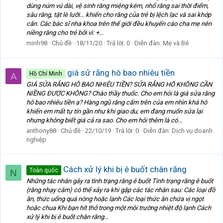
dùng núm vú dài, vệ sinh răng miệng kém, nhổ răng sai thời điểm,
sâu răng, tật lè lưỡi… khiến cho răng của trẻ bị lệch lạc và sai khớp
cắn. Các bác sĩ nha khoa trên thế giới đều khuyến cáo cha mẹ nên
niềng răng cho trẻ bởi vì: +...
minh98
Chủ đề
18/11/20
Trả lời: 0
Diễn đàn:
Mẹ và Bé
giá sử răng hô bao nhiêu tiền
Hồ Chí Minh
A
GIÁ SỬA RẲNG HÔ BAO NHIÊU TIỀN? SỬA RẲNG HÔ KHÔNG CẦN
NIỀNG ĐƯỢC KHÔNG? Chào thầy thuốc. Cho em hỏi là giá sửa răng
hô bao nhiêu tiền ạ? Hàng ngũ răng cấm trên của em nhìn khá hô
khiến em mất tự tín gần như khi giao du, em đang muốn sửa lại
nhưng không biết giá cả ra sao. Cho em hỏi thêm là có...
anthony88
Chủ đề
22/10/19
Trả lời: 0
Diễn đàn:
Dịch vụ doanh
nghiệp
Cách xử lý khi bị ê buốt chân răng
Toàn quốc
N
Những tác nhân gây ra tình trạng răng ê buốt Tình trạng răng ê buốt
(răng nhạy cảm) có thể xảy ra khi gặp các tác nhân sau: Các loại đồ
ăn, thức uống quá nóng hoặc lạnh Các loại thức ăn chứa vị ngọt
hoặc chua Khi bạn hít thở trong một môi trường nhiệt độ lạnh Cách
xử lý khi bị ê buốt chân răng...