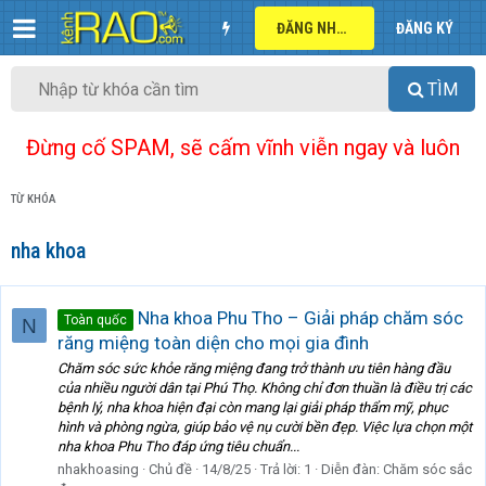
ĐĂNG NHẬP
ĐĂNG KÝ
TÌM
Đừng cố SPAM, sẽ cấm vĩnh viễn ngay và luôn
TỪ KHÓA
nha khoa
Nha khoa Phu Tho – Giải pháp chăm sóc
Toàn quốc
N
răng miệng toàn diện cho mọi gia đình
Chăm sóc sức khỏe răng miệng đang trở thành ưu tiên hàng đầu
của nhiều người dân tại Phú Thọ. Không chỉ đơn thuần là điều trị các
bệnh lý, nha khoa hiện đại còn mang lại giải pháp thẩm mỹ, phục
hình và phòng ngừa, giúp bảo vệ nụ cười bền đẹp. Việc lựa chọn một
nha khoa Phu Tho đáp ứng tiêu chuẩn...
nhakhoasing
Chủ đề
14/8/25
Trả lời: 1
Diễn đàn:
Chăm sóc sắc