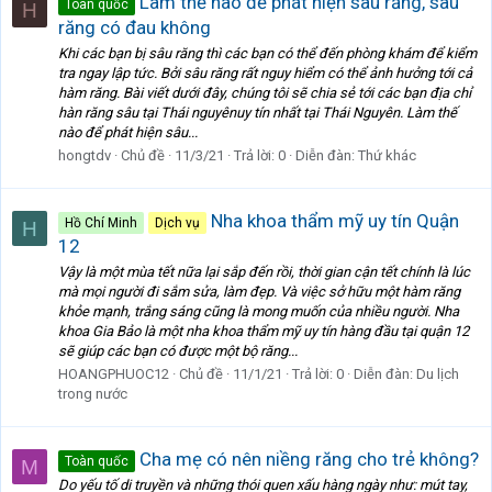
Làm thế nào để phát hiện sâu răng, sâu
Toàn quốc
H
răng có đau không
Khi các bạn bị sâu răng thì các bạn có thể đến phòng khám để kiểm
tra ngay lập tức. Bởi sâu răng rất nguy hiểm có thể ảnh hưởng tới cả
hàm răng. Bài viết dưới đây, chúng tôi sẽ chia sẻ tới các bạn địa chỉ
hàn răng sâu tại Thái nguyênuy tín nhất tại Thái Nguyên. Làm thế
nào để phát hiện sâu...
hongtdv
Chủ đề
11/3/21
Trả lời: 0
Diễn đàn:
Thứ khác
Nha khoa thẩm mỹ uy tín Quận
Hồ Chí Minh
Dịch vụ
H
12
Vậy là một mùa tết nữa lại sắp đến rồi, thời gian cận tết chính là lúc
mà mọi người đi sắm sửa, làm đẹp. Và việc sở hữu một hàm răng
khỏe mạnh, trắng sáng cũng là mong muốn của nhiều người. Nha
khoa Gia Bảo là một nha khoa thẩm mỹ uy tín hàng đầu tại quận 12
sẽ giúp các bạn có được một bộ răng...
HOANGPHUOC12
Chủ đề
11/1/21
Trả lời: 0
Diễn đàn:
Du lịch
trong nước
Cha mẹ có nên niềng răng cho trẻ không?
Toàn quốc
M
Do yếu tố di truyền và những thói quen xấu hàng ngày như: mút tay,