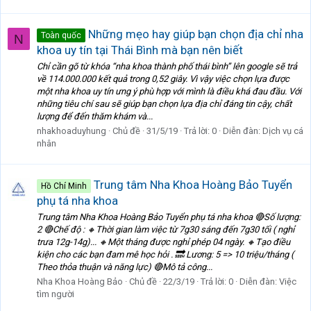
Những mẹo hay giúp bạn chọn địa chỉ nha
Toàn quốc
N
khoa uy tín tại Thái Bình mà bạn nên biết
Chỉ cần gõ từ khóa “nha khoa thành phố thái bình” lên google sẽ trả
về 114.000.000 kết quả trong 0,52 giây. Vì vậy việc chọn lựa được
một nha khoa uy tín ưng ý phù hợp với mình là điều khá đau đầu. Với
những tiêu chí sau sẽ giúp bạn chọn lựa địa chỉ đáng tin cậy, chất
lượng để đến thăm khám và...
nhakhoaduyhung
Chủ đề
31/5/19
Trả lời: 0
Diễn đàn:
Dịch vụ cá
nhân
Trung tâm Nha Khoa Hoàng Bảo Tuyển
Hồ Chí Minh
phụ tá nha khoa
Trung tâm Nha Khoa Hoàng Bảo Tuyển phụ tá nha khoa 🔴Số lượng:
2 🔴Chế độ : 🔸Thời gian làm việc từ 7g30 sáng đến 7g30 tối ( nghỉ
trưa 12g-14g)... 🔸Một tháng được nghỉ phép 04 ngày. 🔸Tạo điều
kiện cho các bạn đam mê học hỏi . 🔜 Lương: 5 => 10 triệu/tháng (
Theo thỏa thuận và năng lực) 🔴Mô tả công...
Nha Khoa Hoàng Bảo
Chủ đề
22/3/19
Trả lời: 0
Diễn đàn:
Việc
tìm người