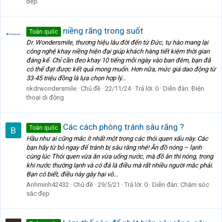
đẹp
niềng răng trong suốt
Toàn quốc
Dr. Wondersmile, thương hiệu lâu đời đến từ Đức, tự hào mang lại
công nghệ khay niềng hiện đại giúp khách hàng tiết kiệm thời gian
đáng kể. Chỉ cần đeo khay 10 tiếng mỗi ngày vào ban đêm, bạn đã
có thể đạt được kết quả mong muốn. Hơn nữa, mức giá dao động từ
33-45 triệu đồng là lựa chọn hợp lý...
nkdrwondersmile
Chủ đề
22/11/24
Trả lời: 0
Diễn đàn:
Điện
thoại di động
Các cách phòng tránh sâu răng ?
Toàn quốc
Hầu như ai cũng mắc ít nhất một trong các thói quen xấu này. Các
bạn hãy từ bỏ ngay để tránh bị sâu răng nhé! Ăn đồ nóng – lạnh
cùng lúc Thói quen vừa ăn vừa uống nước, mà đồ ăn thì nóng, trong
khi nước thường lạnh và có đá là điều mà rất nhiều người mắc phải.
Bạn có biết, điều này gây hại vô...
Anhminh42432
Chủ đề
29/5/21
Trả lời: 0
Diễn đàn:
Chăm sóc
sắc đẹp