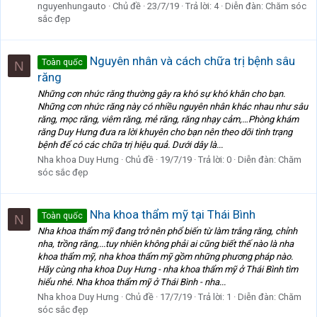
nguyenhungauto
Chủ đề
23/7/19
Trả lời: 4
Diễn đàn:
Chăm sóc
sắc đẹp
Nguyên nhân và cách chữa trị bệnh sâu
Toàn quốc
N
răng
Những cơn nhức răng thường gây ra khó sự khó khăn cho bạn.
Những cơn nhức răng này có nhiều nguyên nhân khác nhau như sâu
răng, mọc răng, viêm răng, mẻ răng, răng nhạy cảm,…Phòng khám
răng Duy Hưng đưa ra lời khuyên cho bạn nên theo dõi tình trạng
bệnh để có các chữa trị hiệu quả. Dưới dây là...
Nha khoa Duy Hưng
Chủ đề
19/7/19
Trả lời: 0
Diễn đàn:
Chăm
sóc sắc đẹp
Nha khoa thẩm mỹ tại Thái Bình
Toàn quốc
N
Nha khoa thẩm mỹ đang trở nên phổ biến từ làm trắng răng, chỉnh
nha, trồng răng,...tuy nhiên không phải ai cũng biết thế nào là nha
khoa thẩm mỹ, nha khoa thẩm mỹ gồm những phương pháp nào.
Hãy cùng nha khoa Duy Hưng - nha khoa thẩm mỹ ở Thái Bình tìm
hiểu nhé. Nha khoa thẩm mỹ ở Thái Bình - nha...
Nha khoa Duy Hưng
Chủ đề
17/7/19
Trả lời: 1
Diễn đàn:
Chăm
sóc sắc đẹp