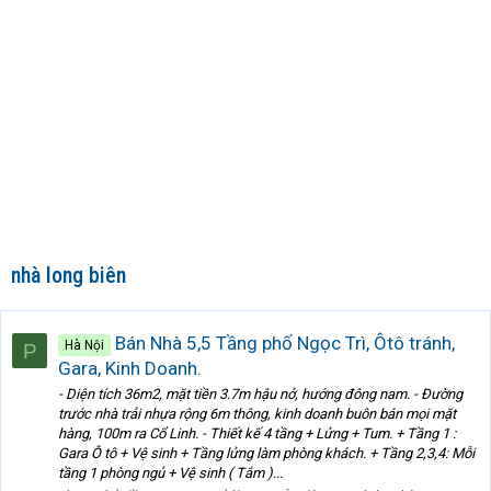
nhà long biên
Bán Nhà 5,5 Tầng phố Ngọc Trì, Ôtô tránh,
Hà Nội
P
Gara, Kinh Doanh.
- Diện tích 36m2, mặt tiền 3.7m hậu nở, hướng đông nam. - Đường
trước nhà trải nhựa rộng 6m thông, kinh doanh buôn bán mọi mặt
hàng, 100m ra Cổ Linh. - Thiết kế 4 tầng + Lửng + Tum. + Tầng 1 :
Gara Ô tô + Vệ sinh + Tầng lửng làm phòng khách. + Tầng 2,3,4: Mỗi
tầng 1 phòng ngủ + Vệ sinh ( Tắm )...