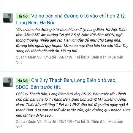
Vỡ nợ bán nhà đường ô tô vào chỉ hơn 2 tỷ,
Hà Nội
Long Biên, Hà Nội.
Vỡ nợ bán nhà đường ô tô vào chỉ hơn 2 tỷ, Long Biên, Hà Nội. Diện
tích: 35m2 MT 4m hướng TN giá 2.5 tỷ. Nằm đối diện AEON, ngõ
thông thoáng, nhiều dân cư, Tiện ích đầy đủ như Chợ Làng nha,
đường bên ngoài quy hoạch 13m sau này. Qua bên kia cầu Vĩnh Tuy
sang nội thành chỉ mất 5p. Hỗ trợ thủ...
Quách Xuân Vũ
Chủ đề
24/1/19
Trả lời: 0
Diễn đàn:
Mua bán
Nhà
Chỉ 2 tỷ Thạch Bàn, Long Biên ô tô vào,
Hà Nội
SĐCC, Bán trước tết.
Chỉ 2 tỷ Thạch Bàn, Long Biên ô tô vào, SĐCC, Bán trước tết. Chính
chủ cần bán nhà tổ 7 Thạch Bàn, Diện tích 30m2 MT 3.34m hướng
Nam. Thiết kế mỗi tầng 1 PN và 1 PVS. Địa thế đẹp nằm ngay ngã 4
thạch Bàn, ô to con có thể vào trước cửa, gần đường quy hoạch 13m
nên rất tiện đi lại sau...
Quách Xuân Vũ
Chủ đề
23/1/19
Trả lời: 0
Diễn đàn:
Mua bán
Nhà