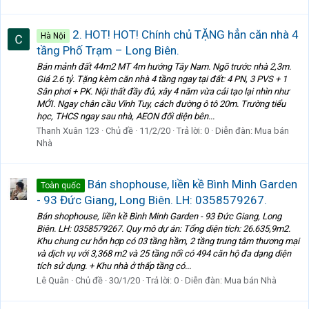
2. HOT! HOT! Chính chủ TẶNG hẳn căn nhà 4
Hà Nội
tầng Phố Trạm – Long Biên.
Bán mảnh đất 44m2 MT 4m hướng Tây Nam. Ngõ trước nhà 2,3m.
Giá 2.6 tỷ. Tặng kèm căn nhà 4 tầng ngay tại đất: 4 PN, 3 PVS + 1
Sân phơi + PK. Nội thất đầy đủ, xây 4 năm vừa cải tạo lại nhìn như
MỚI. Ngay chân cầu Vĩnh Tuy, cách đường ô tô 20m. Trường tiểu
học, THCS ngay sau nhà, AEON đối diện bên...
Thanh Xuân 123
Chủ đề
11/2/20
Trả lời: 0
Diễn đàn:
Mua bán
Nhà
Bán shophouse, liền kề Bình Minh Garden
Toàn quốc
- 93 Đức Giang, Long Biên. LH: 0358579267.
Bán shophouse, liền kề Bình Minh Garden - 93 Đức Giang, Long
Biên. LH: 0358579267. Quy mô dự án: Tổng diện tích: 26.635,9m2.
Khu chung cư hỗn hợp có 03 tầng hầm, 2 tầng trung tâm thương mại
và dịch vụ với 3,368 m2 và 25 tầng nổi có 494 căn hộ đa dạng diện
tích sử dụng. + Khu nhà ở thấp tầng có...
Lê Quân
Chủ đề
30/1/20
Trả lời: 0
Diễn đàn:
Mua bán Nhà