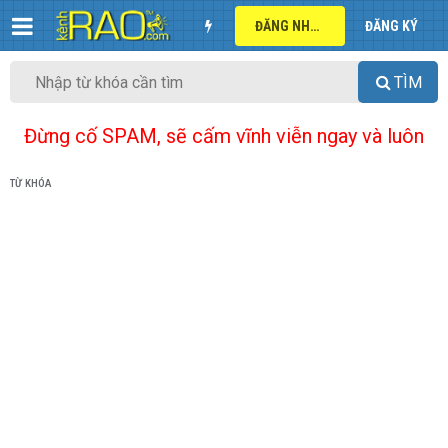
ĐĂNG NHẬP
ĐĂNG KÝ
TÌM
Đừng cố SPAM, sẽ cấm vĩnh viễn ngay và luôn
TỪ KHÓA