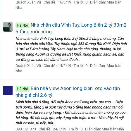
Quách Xuân Vũ
Chủ đề
16/3/19
Trả lời: 0
Diễn đàn:
Mua bán
Nhà
Nhà chân cầu Vĩnh Tuy, Long Biên 2 tỷ 30m2
Hà Nội
5 tầng mới cứng.
Nhà chân cầu Vĩnh Tuy, Long Biên 2 tỷ 30m2 5 tầng mới cứng. Cần
bán nhà chân cầu Vĩnh Tuy thuộc ngõ 353 đường Bát Khối. Diện tích
31m2 MT 4m hướng Tây Nam. Ngõ trước nhà rộng, thoáng, đi lại
thông sang AEON và đường đê Bát Khối. Xung quanh sạch sẽ, dân
cư đông, an ninh tốt, dân trí cao. Cách...
Quách Xuân Vũ
Chủ đề
14/2/19
Trả lời: 0
Diễn đàn:
Mua bán
Nhà
Bán nhà view Aeon long biên. oto vào tận
Hà Nội
0
nhà giá chỉ 2.6 tỷ
Mình bán nhà 5 tầng, đối diện Aeon mall long biên, oto vào . - Diện
tích 30m2, tầng 2 là 32m xây dựng 5 tầng theo phong cách tân cổ
điển, hiện đại và sang trọng. - Kết cấu nhà chắc chắn, móng ép cọc
bê tông, đổ cột chịu lực, xây dựng cẩn thận, tỉ mỉ. - Nhà đầy đủ nội
thất cơ bản, tủ bếp, hút...
0983321373
Chủ đề
24/1/19
Trả lời: 0
Diễn đàn:
Mua bán Nhà