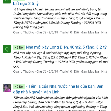
bất ngờ 3.5 tỷ
Vị trí quá đẹp, khu dân trí cao, an ninh tốt, an sinh đỉnh, trung tâm
Quận Long Biên. Nhà mới xây, kiến trúc hiện đại, nội thất sang trọng,
thiết kế đẹp: - Tầng 1: P. Khách + Bếp. - Tầng 2,3,4: P. Ngủ + WC. -
Tầng 5: P.Thờ + sân phơi. Liên hệ: Quang Thưởng - 0979061676
(không tiếp trung gian...
Quang Thưởng
Chủ đề
9/6/19
Trả lời: 0
Diễn đàn:
Mua bán Nhà
Nhà mới xây Long Biên, 40m2, 5 tầng, 3.2 tỷ
Hà Nội
Q
Nhà mới xây, chỉ việc ở, thiết kế hiện đại, đẹp, mỗi tầng 2 phòng.
Tầng 1: Khách + Bếp Tầng 2,3,4: 2P.Ngủ + WC Tầng 5: P.Thờ + P.Ngủ
+ WC Liên hệ: Quang Thưởng – 0979061676 (miễn trung gian và môi
giới)
Quang Thưởng
Chủ đề
6/6/19
Trả lời: 0
Diễn đàn:
Mua bán Nhà
- Tiền là của Nhà Nước,nhà là của bạn, Bán
Hà Nội
gấp nhà Nguyễn Văn Linh
Tiền là của Nhà Nước,nhà là của bạn, Bán gấp nhà Nguyễn Văn Linh
- Nhà đẹp 5 tầng, diện tích từ 40 m từ tầng 2, 3, 4, 5 là 44m. - Ngõ
rộng 3.5m, ô tô vào nhà chạy vòng quanh, ngõ thông thoáng. + Tầng