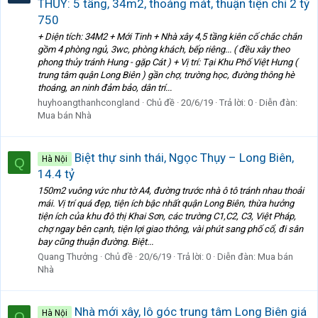
THỦY: 5 tầng, 34m2, thoáng mát, thuận tiện chỉ 2 tỷ
750
+ Diện tích: 34M2 + Mới Tinh + Nhà xây 4,5 tầng kiên cố chắc chắn
gồm 4 phòng ngủ, 3wc, phòng khách, bếp riêng... ( đều xây theo
phong thủy tránh Hung - gặp Cát ) + Vị trí: Tại Khu Phố Việt Hưng (
trung tâm quận Long Biên ) gần chợ, trường học, đường thông hè
thoáng, an ninh đảm bảo, dân trí...
huyhoangthanhcongland
Chủ đề
20/6/19
Trả lời: 0
Diễn đàn:
Mua bán Nhà
Biệt thự sinh thái, Ngọc Thụy – Long Biên,
Hà Nội
Q
14.4 tỷ
150m2 vuông vức như tờ A4, đường trước nhà ô tô tránh nhau thoải
mái. Vị trí quá đẹp, tiện ích bậc nhất quận Long Biên, thừa hưởng
tiện ích của khu đô thị Khai Sơn, các trường C1,C2, C3, Việt Pháp,
chợ ngay bên cạnh, tiện lợi giao thông, vài phút sang phố cổ, đi sân
bay cũng thuận đường. Biệt...
Quang Thưởng
Chủ đề
20/6/19
Trả lời: 0
Diễn đàn:
Mua bán
Nhà
Nhà mới xây, lô góc trung tâm Long Biên giá
Hà Nội
Q