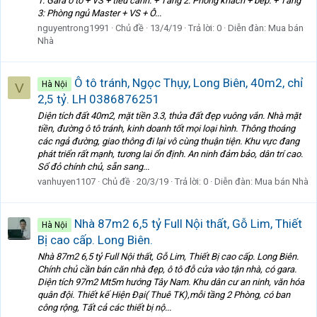
1: Gara ô tô + VS + tiểu cảnh. + Tầng 2: Phòng khách + bếp. + Tầng
3: Phòng ngủ Master + VS + Ô...
nguyentrong1991
Chủ đề
13/4/19
Trả lời: 0
Diễn đàn:
Mua bán
Nhà
Ô tô tránh, Ngọc Thụy, Long Biên, 40m2, chỉ
Hà Nội
V
2,5 tỷ. LH 0386876251
Diện tích đất 40m2, mặt tiền 3.3, thửa đất đẹp vuông vắn. Nhà mặt
tiền, đường ô tô tránh, kinh doanh tốt mọi loại hình. Thông thoáng
các ngả đường, giao thông đi lại vô cùng thuận tiện. Khu vực đang
phát triển rất mạnh, tương lai ổn định. An ninh đảm bảo, dân trí cao.
Sổ đỏ chính chủ, sẵn sang...
vanhuyen1107
Chủ đề
20/3/19
Trả lời: 0
Diễn đàn:
Mua bán Nhà
Nhà 87m2 6,5 tỷ Full Nội thất, Gỗ Lim, Thiết
Hà Nội
Bị cao cấp. Long Biên.
Nhà 87m2 6,5 tỷ Full Nội thất, Gỗ Lim, Thiết Bị cao cấp. Long Biên.
Chính chủ cần bán căn nhà đẹp, ô tô đỗ cửa vào tận nhà, có gara.
Diện tích 97m2 Mt5m hướng Tây Nam. Khu dân cư an ninh, văn hóa
quân đội. Thiết kế Hiện Đại( Thuê TK),mỗi tầng 2 Phòng, có ban
công rộng, Tất cả các thiết bị nộ...