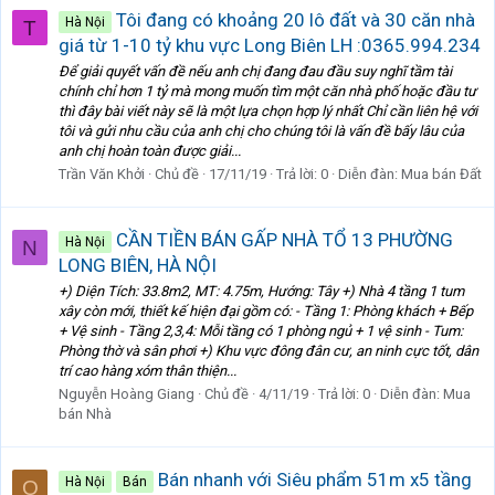
Tôi đang có khoảng 20 lô đất và 30 căn nhà
Hà Nội
T
giá từ 1-10 tỷ khu vực Long Biên LH :0365.994.234
Để giải quyết vấn đề nếu anh chị đang đau đầu suy nghĩ tầm tài
chính chỉ hơn 1 tỷ mà mong muốn tìm một căn nhà phố hoặc đầu tư
thì đây bài viết này sẽ là một lựa chọn hợp lý nhất Chỉ cần liên hệ với
tôi và gửi nhu cầu của anh chị cho chúng tôi là vấn đề bấy lâu của
anh chị hoàn toàn được giải...
Trần Văn Khởi
Chủ đề
17/11/19
Trả lời: 0
Diễn đàn:
Mua bán Đất
CẦN TIỀN BÁN GẤP NHÀ TỔ 13 PHƯỜNG
Hà Nội
N
LONG BIÊN, HÀ NỘI
+) Diện Tích: 33.8m2, MT: 4.75m, Hướng: Tây +) Nhà 4 tầng 1 tum
xây còn mới, thiết kế hiện đại gồm có: - Tầng 1: Phòng khách + Bếp
+ Vệ sinh - Tầng 2,3,4: Mỗi tầng có 1 phòng ngủ + 1 vệ sinh - Tum:
Phòng thờ và sân phơi +) Khu vực đông đân cư, an ninh cực tốt, dân
trí cao hàng xóm thân thiện...
Nguyễn Hoàng Giang
Chủ đề
4/11/19
Trả lời: 0
Diễn đàn:
Mua
bán Nhà
Bán nhanh với Siêu phẩm 51m x5 tầng
Hà Nội
Bán
Q