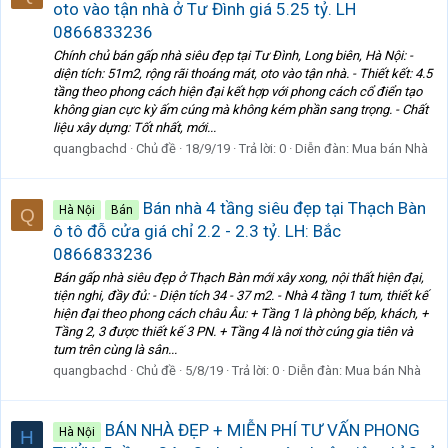
oto vào tận nhà ở Tư Đình giá 5.25 tỷ. LH
0866833236
Chính chủ bán gấp nhà siêu đẹp tại Tư Đình, Long biên, Hà Nội: -
diện tích: 51m2, rộng rãi thoáng mát, oto vào tận nhà. - Thiết kết: 4.5
tầng theo phong cách hiện đại kết hợp với phong cách cổ điển tạo
không gian cực kỳ ấm cúng mà không kém phần sang trọng. - Chất
liệu xây dựng: Tốt nhất, mới...
quangbachd
Chủ đề
18/9/19
Trả lời: 0
Diễn đàn:
Mua bán Nhà
Bán nhà 4 tầng siêu đẹp tại Thạch Bàn
Hà Nội
Bán
Q
ô tô đỗ cửa giá chỉ 2.2 - 2.3 tỷ. LH: Bắc
0866833236
Bán gấp nhà siêu đẹp ở Thạch Bàn mới xây xong, nội thất hiện đại,
tiện nghi, đầy đủ: - Diện tích 34 - 37 m2. - Nhà 4 tầng 1 tum, thiết kế
hiện đại theo phong cách châu Âu: + Tầng 1 là phòng bếp, khách, +
Tầng 2, 3 được thiết kế 3 PN. + Tầng 4 là nơi thờ cúng gia tiên và
tum trên cùng là sân...
quangbachd
Chủ đề
5/8/19
Trả lời: 0
Diễn đàn:
Mua bán Nhà
BÁN NHÀ ĐẸP + MIỄN PHÍ TƯ VẤN PHONG
Hà Nội
H