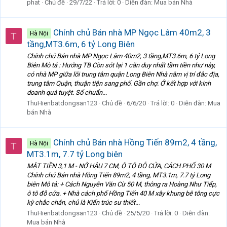
phat
Chủ đề
29/7/22
Trả lời: 0
Diễn đàn:
Mua bán Nhà
Chính chủ Bán nhà MP Ngọc Lâm 40m2, 3
Hà Nội
T
tầng,MT3.6m, 6 tỷ Long Biên
Chính chủ Bán nhà MP Ngọc Lâm 40m2, 3 tầng,MT3.6m, 6 tỷ Long
Biên Mô tả : Hướng TB Còn sót lại 1 căn duy nhất tầm tiền như này,
có nhà MP giữa lõi trung tâm quận Long Biên Nhà nằm vị trí đắc địa,
trung tâm Quận, thuận tiện sang phố. Gần chợ. Ở kết hợp với kinh
doanh quá tuyệt. Sổ chuẩn...
ThuHienbatdongsan123
Chủ đề
6/6/20
Trả lời: 0
Diễn đàn:
Mua
bán Nhà
Chính chủ Bán nhà Hồng Tiến 89m2, 4 tầng,
Hà Nội
T
MT3.1m, 7.7 tỷ Long biên
MẶT TIỀN 3,1 M - NỞ HẬU 7 CM, Ô TÔ ĐỖ CỬA, CÁCH PHỐ 30 M
Chính chủ Bán nhà Hồng Tiến 89m2, 4 tầng, MT3.1m, 7.7 tỷ Long
biên Mô tả: + Cách Nguyễn Văn Cừ 50 M, thông ra Hoàng Như Tiếp,
ô tô đỗ cửa. + Nhà cách phố Hồng Tiến 40 M xây khung bê tông cực
kỳ chắc chắn, chủ là Kiến trúc sư thiết...
ThuHienbatdongsan123
Chủ đề
25/5/20
Trả lời: 0
Diễn đàn:
Mua bán Nhà