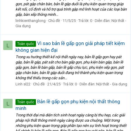
gọn, pát gập chân bàn, bản lề gập duỗi là phụ kiện quan trọng giúp
kết nối, cố định và hỗ trợ quá trình gập mở linh hoạt của các loại bàn
gấp, bàn xếp thông minh...
linhkienthanglong
Chủ đề
11/5/25
Trả lời: 0
Diễn đàn:
Nội thất -
Gia dụng
Vì sao bản lề gấp gọn giải pháp tiết kiệm
Toàn quốc
L
không gian hiện đại
Trong xu hướng thiết kế nội thất ngày nay, bản lề gấp gọn hay pát
gập, bản lề gập, pát sắt cho bàn gấp gọn, phụ kiện bàn gập, bản lề
gấp gọn, bản lề bàn gấp, bản lề gấp chịu lực, phụ kiện xếp gọn, pát
gập chân bàn, bản lề gập duỗi đang trở thành phụ kiện quan trọng
không thể thiếu trong các sản...
Linh sl22
Chủ đề
21/4/25
Trả lời: 0
Diễn đàn:
Nội thất - Gia dụng
Bản lề gấp gọn phụ kiện nội thất thông
Toàn quốc
L
minh
Trong thời đại mà diện tích sinh hoạt ngày càng bị thu hẹp, các giải
pháp nội thất thông minh ngày càng được ưa chuộng. Một trong
những phụ kiện quan trọng góp phần tạo nên sự linh hoạt trong thiết
kế chính là bản lề gấp gọn. Bản lề gấp gọn hay pát gập, bản lề gập,