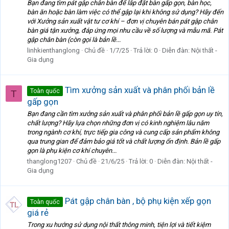
Bạn đang tìm pát gập chân bàn để lắp đặt bàn gấp gọn, bàn học,
bàn ăn hoặc bàn làm việc có thể gập lại khi không sử dụng? Hãy đến
với Xưởng sản xuất vật tư cơ khí – đơn vị chuyên bán pát gập chân
bàn giá tận xưởng, đáp ứng mọi nhu cầu về số lượng và mẫu mã. Pát
gập chân bàn (còn gọi là bản lề...
linhkienthanglong
Chủ đề
1/7/25
Trả lời: 0
Diễn đàn:
Nội thất -
Gia dụng
Tìm xưởng sản xuất và phân phối bản lề
Toàn quốc
T
gấp gọn
Bạn đang cần tìm xưởng sản xuất và phân phối bản lề gấp gọn uy tín,
chất lượng? Hãy lựa chọn những đơn vị có kinh nghiệm lâu năm
trong ngành cơ khí, trực tiếp gia công và cung cấp sản phẩm không
qua trung gian để đảm bảo giá tốt và chất lượng ổn định. Bản lề gấp
gọn là phụ kiện cơ khí chuyên...
thanglong1207
Chủ đề
21/6/25
Trả lời: 0
Diễn đàn:
Nội thất -
Gia dụng
Pát gập chân bàn , bộ phụ kiện xếp gọn
Toàn quốc
giá rẻ
Trong xu hướng sử dụng nội thất thông minh, tiện lợi và tiết kiệm