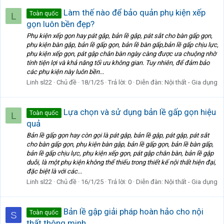
Làm thế nào để bảo quản phụ kiện xếp
Toàn quốc
L
gọn luôn bền đẹp?
Phụ kiện xếp gọn hay pát gập, bản lề gập, pát sắt cho bàn gấp gọn,
phụ kiện bàn gập, bản lề gấp gọn, bản lề bàn gấp,bản lề gấp chịu lực,
phụ kiện xếp gọn, pát gập chân bàn ngày càng được ưa chuộng nhờ
tính tiện lợi và khả năng tối ưu không gian. Tuy nhiên, để đảm bảo
các phụ kiện này luôn bền...
Linh sl22
Chủ đề
18/1/25
Trả lời: 0
Diễn đàn:
Nội thất - Gia dụng
Lựa chọn và sử dụng bản lề gấp gọn hiệu
Toàn quốc
L
quả
Bản lề gấp gọn hay còn gọi là pát gập, bản lề gập, pát gập, pát sắt
cho bàn gấp gọn, phụ kiện bàn gập, bản lề gấp gọn, bản lề bàn gấp,
bản lề gấp chịu lực, phụ kiện xếp gọn, pát gập chân bàn, bản lề gập
duỗi, là một phụ kiện không thể thiếu trong thiết kế nội thất hiện đại,
đặc biệt là với các...
Linh sl22
Chủ đề
16/1/25
Trả lời: 0
Diễn đàn:
Nội thất - Gia dụng
Bản lề gập giải pháp hoàn hảo cho nội
Toàn quốc
S
thất thông minh