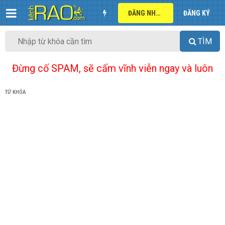
ĐĂNG NHẬP
ĐĂNG KÝ
TÌM
Đừng cố SPAM, sẽ cấm vĩnh viễn ngay và luôn
TỪ KHÓA