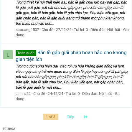
Trong thiết kế nội thất hiện đại, bản lề gấp chịu lực hay pát gập, bản
lề gập, pát gập, pát sắt cho bàn gấp gọn, phụ kiện bàn gập, bản lề
gấp gọn, bản lề bàn gấp, bản lề gấp chịu lực, Phụ kiện xếp gọn, pát
gập chân bàn, bản lề gập duỗi đang trở thành một phụ kiện không
thể thiếu nhờ vào tính...
saosang1507
Chủ đề
27/12/24
Trả lời: 0
Diễn đàn:
Nội thất - Gia
dụng
Bản lề gập giải pháp hoàn hảo cho không
Toàn quốc
L
gian tiện ích
Trong cuộc sống hiện đại, việc tối ưu hóa không gian sống và làm
việc ngày càng trở nên quan trọng. Bản lề gập hay còn gọi là pát gập,
pát sắt cho bàn gấp gọn, phụ kiện bàn gập, bản lề gấp gọn, bản lề
bàn gấp, bản lề gấp chịu lực, Phụ kiện xếp gọn, pát gập chân bàn,
bản lề gập duỗi là một phụ...
Linh sl22
Chủ đề
24/12/24
Trả lời: 0
Diễn đàn:
Nội thất - Gia
dụng
Last
1 of 3
Tiếp
TỪ KHÓA