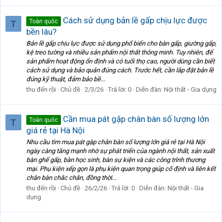
Cách sử dụng bản lề gấp chịu lực được
Toàn quốc
T
bền lâu?
Bản lề gấp chịu lực được sử dụng phổ biến cho bàn gấp, giường gấp,
kệ treo tường và nhiều sản phẩm nội thất thông minh. Tuy nhiên, để
sản phẩm hoạt động ổn định và có tuổi thọ cao, người dùng cần biết
cách sử dụng và bảo quản đúng cách. Trước hết, cần lắp đặt bản lề
đúng kỹ thuật, đảm bảo bề...
thu đến rồi
Chủ đề
2/3/26
Trả lời: 0
Diễn đàn:
Nội thất - Gia dụng
Cần mua pát gập chân bàn số lượng lớn
Toàn quốc
T
giá rẻ tại Hà Nội
Nhu cầu tìm mua pát gập chân bàn số lượng lớn giá rẻ tại Hà Nội
ngày càng tăng mạnh nhờ sự phát triển của ngành nội thất, sản xuất
bàn ghế gấp, bàn học sinh, bàn sự kiện và các công trình thương
mại. Phụ kiện xếp gọn là phụ kiện quan trọng giúp cố định và liên kết
chân bàn chắc chắn, đồng thời...
thu đến rồi
Chủ đề
26/2/26
Trả lời: 0
Diễn đàn:
Nội thất - Gia
dụng