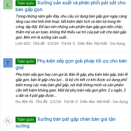
Xưởng sản xuất và phân phối pát sắt cho
Toàn quốc
L
bàn gấp gọn
Trong những năm gần đây, nhu cầu sử dụng bàn gấp gọn ngày càng
tăng cao nhờ tính linh hoạt, tiết kiệm diện tích và tiện lợi trong thi
công, lắp đặt. Để tạo nên những sản phẩm bàn gấp gọn bền chắc,
thẩm mỹ và an toàn, không thể thiếu vai trò của pát sắt cho bàn gấp
gọn. Bên em là xưởng sản xuất...
Linh sl22
Chủ đề
3/2/26
Trả lời: 0
Diễn đàn:
Nội thất - Gia dụng
Phụ kiện xếp gọn giải pháp tối ưu cho bàn
Toàn quốc
T
ghế
Phụ kiện xếp gọn hay còn gọi là: Bản lề gập, phụ kiện bàn gập, bản lề
gấp gọn, bản lề gấp chịu lực… là bộ chi tiết cơ khí được sử dụng phổ
biến trong các mẫu bàn ghế gấp, nội thất thông minh và sản phẩm
cần tiết kiệm không gian. Một bộ phụ kiện xếp gọn gồm: 2 u ngắn, 2
u dài và 4 pát gập được...
thu đến rồi
Chủ đề
2/2/26
Trả lời: 0
Diễn đàn:
Nội thất - Gia dụng
Xưởng bán pát gập chân bàn giá tận
Toàn quốc
xưởng