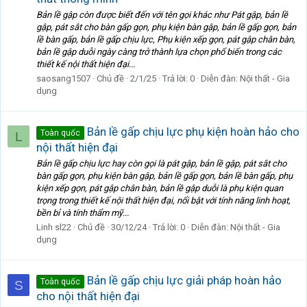
Bản lề gập còn được biết đến với tên gọi khác như Pát gập, bản lề
gập, pát sắt cho bàn gấp gọn, phụ kiện bàn gập, bản lề gấp gọn, bản
lề bàn gấp, bản lề gấp chịu lực, Phụ kiện xếp gọn, pát gập chân bàn,
bản lề gập duỗi ngày càng trở thành lựa chọn phổ biến trong các
thiết kế nội thất hiện đại...
saosang1507
Chủ đề
2/1/25
Trả lời: 0
Diễn đàn:
Nội thất - Gia
dụng
Bản lề gấp chịu lực phụ kiện hoàn hảo cho
Toàn quốc
L
nội thất hiện đại
Bản lề gấp chịu lực hay còn gọi là pát gập, bản lề gập, pát sắt cho
bàn gấp gọn, phụ kiện bàn gập, bản lề gấp gọn, bản lề bàn gấp, phụ
kiện xếp gọn, pát gập chân bàn, bản lề gập duỗi là phụ kiện quan
trọng trong thiết kế nội thất hiện đại, nổi bật với tính năng linh hoạt,
bền bỉ và tính thẩm mỹ...
Linh sl22
Chủ đề
30/12/24
Trả lời: 0
Diễn đàn:
Nội thất - Gia
dụng
Bản lề gấp chịu lực giải pháp hoàn hảo
Toàn quốc
S
cho nội thất hiện đại