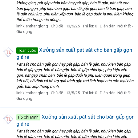
không gian, pát gập chân bàn hay pát gập, bản lề gập, pát sắt cho
bàn gấp gọn, phụ kiện bàn gập, bản lề gấp gọn, bản lề bàn gấp, bản
lề gấp chịu lực, phụ kiện xếp gọn, bản lề gập duỗi; là phụ kiện không
thể thiếu trong các dòng...
linhkienthanglong
Chủ đề
13/6/25
Trả lời: 0
Diễn đàn:
Nội thất -
Gia dụng
Xưởng sản xuất pát sắt cho bàn gấp gọn
Toàn quốc
giá rẻ
Pát sắt cho bàn gấp gọn hay pát gập, bản lề gập, phụ kiện bàn gập,
bản lề gấp gọn, bản lề bàn gấp, bản lề gấp chịu lực, phụ kiện xếp
gọn, pát gập chân bàn, bản lề gập duỗi là phụ kiện quan trọng giúp
kết nối, cố định và hỗ trợ quá trình gập mở linh hoạt của các loại bàn
gấp, bàn xếp thông minh...
linhkienthanglong
Chủ đề
13/5/25
Trả lời: 0
Diễn đàn:
Nội thất -
Gia dụng
Xưởng sản xuất pát sắt cho bàn gấp gọn
Hồ Chí Minh
giá rẻ
Pát sắt cho bàn gấp gọn hay pát gập, bản lề gập, phụ kiện bàn gập,
bản lề gấp gọn, bản lề bàn gấp, bản lề gấp chịu lực, phụ kiện xếp