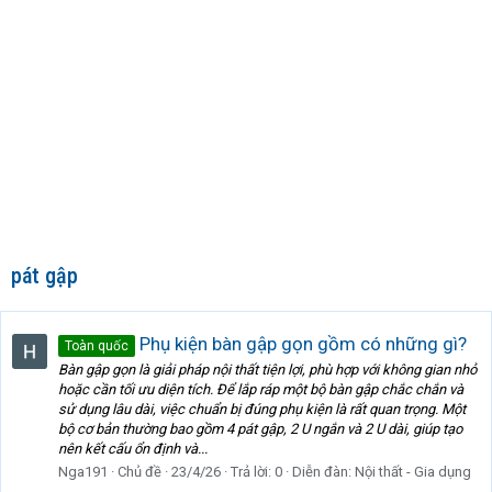
pát gập
Phụ kiện bàn gập gọn gồm có những gì?
Toàn quốc
Bàn gập gọn là giải pháp nội thất tiện lợi, phù hợp với không gian nhỏ
hoặc cần tối ưu diện tích. Để lắp ráp một bộ bàn gập chắc chắn và
sử dụng lâu dài, việc chuẩn bị đúng phụ kiện là rất quan trọng. Một
bộ cơ bản thường bao gồm 4 pát gập, 2 U ngắn và 2 U dài, giúp tạo
nên kết cấu ổn định và...
Nga191
Chủ đề
23/4/26
Trả lời: 0
Diễn đàn:
Nội thất - Gia dụng