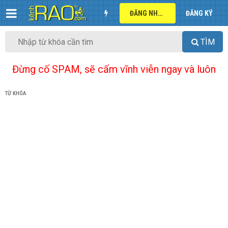
ĐĂNG NHẬP
ĐĂNG KÝ
TÌM
Đừng cố SPAM, sẽ cấm vĩnh viễn ngay và luôn
TỪ KHÓA