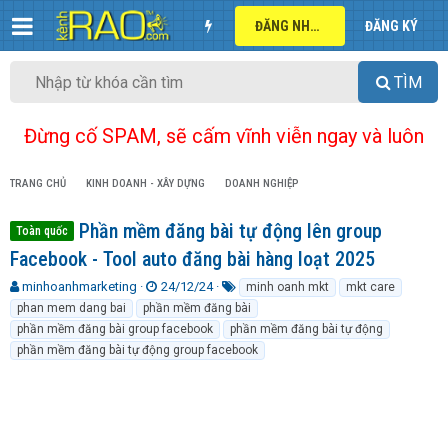
ĐĂNG NHẬP
ĐĂNG KÝ
TÌM
Đừng cố SPAM, sẽ cấm vĩnh viễn ngay và luôn
TRANG CHỦ
KINH DOANH - XÂY DỰNG
DOANH NGHIỆP
Phần mềm đăng bài tự động lên group
Toàn quốc
Facebook - Tool auto đăng bài hàng loạt 2025
T
N
T
minhoanhmarketing
24/12/24
minh oanh mkt
mkt care
h
g
ừ
phan mem dang bai
phần mềm đăng bài
r
à
k
phần mềm đăng bài group facebook
phần mềm đăng bài tự động
e
y
h
phần mềm đăng bài tự động group facebook
a
g
ó
d
ử
a
s
i
t
a
r