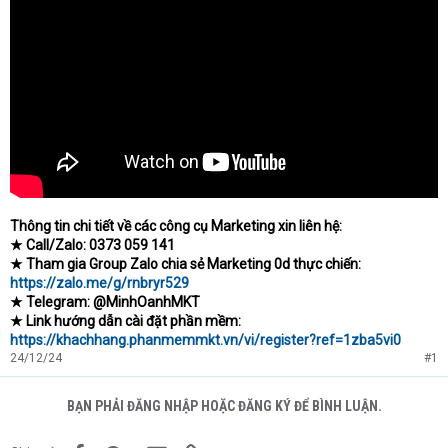
Thông tin chi tiết về các công cụ Marketing xin liên hệ:
★ Call/Zalo: 0373 059 141
★ Tham gia Group Zalo chia sẻ Marketing 0d thực chiến:
https://zalo.me/g/rnbryr529
★ Telegram: @MinhOanhMKT
★ Link hướng dẫn cài đặt phần mềm:
https://khachhang.phanmemmkt.vn/vi/register?ref=1zba5vi0
24/12/24
#1
BẠN PHẢI ĐĂNG NHẬP HOẶC ĐĂNG KÝ ĐỂ BÌNH LUẬN.