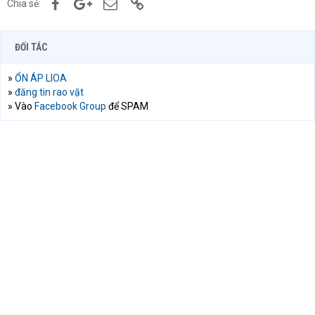
Facebook
Google+
Email
Link
Chia sẻ:
ĐỐI TÁC
»
ỔN ÁP LIOA
»
đăng tin rao vặt
» Vào
Facebook Group
để SPAM