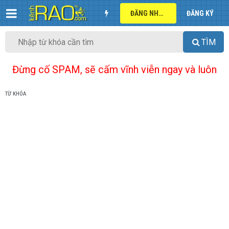
ĐĂNG NHẬP
ĐĂNG KÝ
TÌM
Đừng cố SPAM, sẽ cấm vĩnh viễn ngay và luôn
TỪ KHÓA