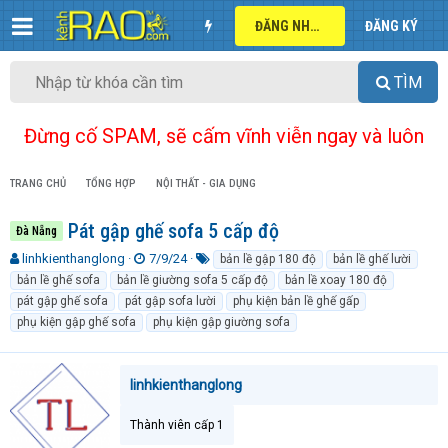
ĐĂNG NHẬP
ĐĂNG KÝ
TÌM
Đừng cố SPAM, sẽ cấm vĩnh viễn ngay và luôn
TRANG CHỦ
TỔNG HỢP
NỘI THẤT - GIA DỤNG
Pát gập ghế sofa 5 cấp độ
Đà Nẵng
T
N
T
linhkienthanglong
7/9/24
bản lề gập 180 độ
bản lề ghế lười
h
g
ừ
bản lề ghế sofa
bản lề giường sofa 5 cấp độ
bản lề xoay 180 độ
r
à
k
pát gập ghế sofa
pát gập sofa lười
phụ kiện bản lề ghế gấp
e
y
h
phụ kiện gập ghế sofa
phụ kiện gập giường sofa
a
g
ó
d
ử
a
s
i
t
linhkienthanglong
a
r
Thành viên cấp 1
t