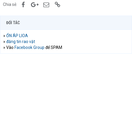
Facebook
Google+
Email
Link
Chia sẻ:
ĐỐI TÁC
»
ỔN ÁP LIOA
»
đăng tin rao vặt
» Vào
Facebook Group
để SPAM