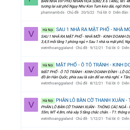
BÁN NHÀ VIP PHỐ NHÂN HÒA 50M2 X 6 TẦNG, MT 4M TẶN
tương lai sát phố Ngụy Như Kon Tum kéo dài, ngõ thông
phamnambds
Chủ đề
20/5/22
Trả lời: 0
Diễn đàn:
SAU 1 NHÀ RA MẶT PHỐ - NHÀ MỚ
Hà Nội
V
SAU 1 NHÀ RA MẶT PHỐ - NHÀ MỚI - KINH DOANH DỊCH V
3,4,5 mỗi tầng 1 phòng ngủ + Sau 1 nhà ra mặt phố, Ng
vietnthoanggialand
Chủ đề
9/12/21
Trả lời: 0
Diễn
MẶT PHỐ - Ô TÔ TRÁNH - KINH D
Hà Nội
V
MẶT PHỐ - Ô TÔ TRÁNH - KINH DOANH ĐỈNH - LÔ GÓC 1
đồ ăn Hàn Quốc, phía sau là sân để xe nhà nghỉ. + Tầng
vietnthoanggialand
Chủ đề
8/12/21
Trả lời: 0
Diễn
PHÂN LÔ BÀN CỜ THANH XUÂN - 
Hà Nội
V
PHÂN LÔ BÀN CỜ THANH XUÂN - THÔNG CÁC NGẢ - NGÕ 
55m, MT 4.8m, nhà xây 5 tầng chắc chắn. - T1: thông sàn
vietnthoanggialand
Chủ đề
1/12/21
Trả lời: 0
Diễn