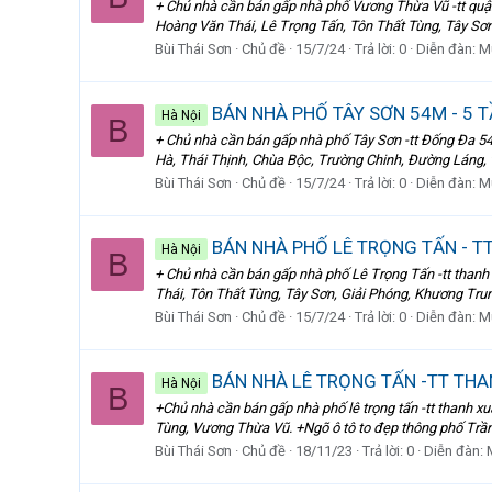
+ Chủ nhà cần bán gấp nhà phố Vương Thừa Vũ -tt quận
Hoàng Văn Thái, Lê Trọng Tấn, Tôn Thất Tùng, Tây Sơn v
Bùi Thái Sơn
Chủ đề
15/7/24
Trả lời: 0
Diễn đàn:
M
BÁN NHÀ PHỐ TÂY SƠN 54M - 5 TẦ
Hà Nội
B
+ Chủ nhà cần bán gấp nhà phố Tây Sơn -tt Đống Đa 54m
Hà, Thái Thịnh, Chùa Bộc, Trường Chinh, Đường Láng, và
Bùi Thái Sơn
Chủ đề
15/7/24
Trả lời: 0
Diễn đàn:
M
BÁN NHÀ PHỐ LÊ TRỌNG TẤN - TT
Hà Nội
B
+ Chủ nhà cần bán gấp nhà phố Lê Trọng Tấn -tt thanh
Thái, Tôn Thất Tùng, Tây Sơn, Giải Phóng, Khương Trung
Bùi Thái Sơn
Chủ đề
15/7/24
Trả lời: 0
Diễn đàn:
M
BÁN NHÀ LÊ TRỌNG TẤN -TT THAN
Hà Nội
B
+Chủ nhà cần bán gấp nhà phố lê trọng tấn -tt thanh x
Tùng, Vương Thừa Vũ. +Ngõ ô tô to đẹp thông phố Trần
Bùi Thái Sơn
Chủ đề
18/11/23
Trả lời: 0
Diễn đàn: