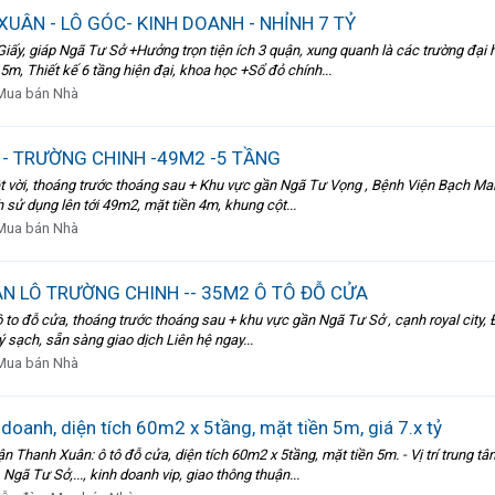
UÂN - LÔ GÓC- KINH DOANH - NHỈNH 7 TỶ
Giấy, giáp Ngã Tư Sở +Hưởng trọn tiện ích 3 quận, xung quanh là các trường đại
5m, Thiết kế 6 tầng hiện đại, khoa học +Sổ đỏ chính...
Mua bán Nhà
 - TRƯỜNG CHINH -49M2 -5 TẦNG
yệt vời, thoáng trước thoáng sau + Khu vực gần Ngã Tư Vọng , Bệnh Viện Bạch Ma
h sử dụng lên tới 49m2, mặt tiền 4m, khung cột...
Mua bán Nhà
ÂN LÔ TRƯỜNG CHINH -- 35M2 Ô TÔ ĐỖ CỬA
 tô to đỗ cửa, thoáng trước thoáng sau + khu vực gần Ngã Tư Sở , cạnh royal city,
 sạch, sẵn sàng giao dịch Liên hệ ngay...
Mua bán Nhà
oanh, diện tích 60m2 x 5tầng, mặt tiền 5m, giá 7.x tỷ
 Thanh Xuân: ô tô đỗ cửa, diện tích 60m2 x 5tầng, mặt tiền 5m. - Vị trí trung
ã Tư Sở,..., kinh doanh vip, giao thông thuận...