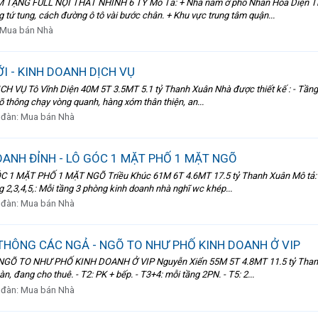
G FULL NỘI THẤT NHỈNH 6 TỶ Mô Tả: + Nhà nằm ở phố Nhân Hòa Diện Tích 50
 tứ tung, cách đường ô tô vài bước chân. + Khu vực trung tâm quận...
Mua bán Nhà
I - KINH DOANH DỊCH VỤ
Ụ Tô Vĩnh Diện 40M 5T 3.5MT 5.1 tỷ Thanh Xuân Nhà được thiết kế : - Tầng 1 
õ thông chạy vòng quanh, hàng xóm thân thiện, an...
 đàn:
Mua bán Nhà
OANH ĐỈNH - LÔ GÓC 1 MẶT PHỐ 1 MẶT NGÕ
 MẶT PHỐ 1 MẶT NGÕ Triều Khúc 61M 6T 4.6MT 17.5 tỷ Thanh Xuân Mô tả: + Th
 2,3,4,5,: Mỗi tầng 3 phòng kinh doanh nhà nghĩ wc khép...
 đàn:
Mua bán Nhà
THÔNG CÁC NGẢ - NGÕ TO NHƯ PHỐ KINH DOANH Ở VIP
TO NHƯ PHỐ KINH DOANH Ở VIP Nguyễn Xiển 55M 5T 4.8MT 11.5 tỷ Thanh Xuân
, đang cho thuê. - T2: PK + bếp. - T3+4: mỗi tầng 2PN. - T5: 2...
 đàn:
Mua bán Nhà