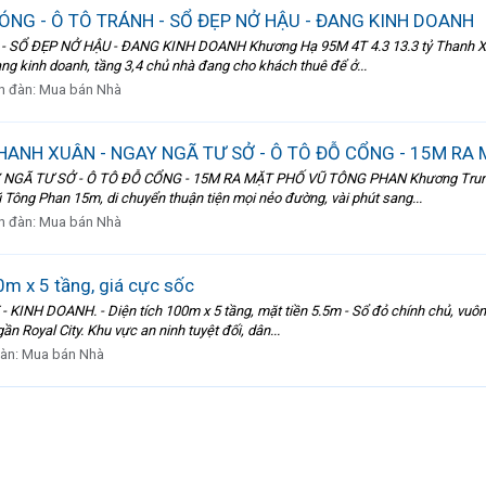
BÓNG - Ô TÔ TRÁNH - SỔ ĐẸP NỞ HẬU - ĐANG KINH DOANH
Ổ ĐẸP NỞ HẬU - ĐANG KINH DOANH Khương Hạ 95M 4T 4.3 13.3 tỷ Thanh Xuân # 
ng kinh doanh, tầng 3,4 chủ nhà đang cho khách thuê để ở...
n đàn:
Mua bán Nhà
HANH XUÂN - NGAY NGÃ TƯ SỞ - Ô TÔ ĐỖ CỔNG - 15M RA
Ã TƯ SỞ - Ô TÔ ĐỖ CỔNG - 15M RA MẶT PHỐ VŨ TÔNG PHAN Khương Trung ( V
 Tông Phan 15m, di chuyển thuận tiện mọi nẻo đường, vài phút sang...
n đàn:
Mua bán Nhà
0m x 5 tầng, giá cực sốc
INH DOANH. - Diện tích 100m x 5 tầng, mặt tiền 5.5m - Sổ đỏ chính chủ, vuông đ
ần Royal City. Khu vực an ninh tuyệt đối, dân...
đàn:
Mua bán Nhà