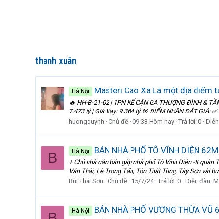
thanh xuân
Masteri Cao Xà Lá một địa điểm tu
Hà Nội
🔥 HH-B-21-02 | 1PN KẾ CẬN GA THƯỢNG ĐÌNH & TẦM V
7.473 tỷ | Giá Vay: 9.364 tỷ 🎯 ĐIỂM NHẤN ĐẮT GIÁ: ✅ 
huongquynh
Chủ đề
09:33 Hôm nay
Trả lời: 0
Diễn
BÁN NHÀ PHỐ TÔ VĨNH DIỆN 62M 
Hà Nội
B
+ Chủ nhà cần bán gấp nhà phố Tô Vĩnh Diện -tt quận 
Văn Thái, Lê Trọng Tấn, Tôn Thất Tùng, Tây Sơn vài bước
Bùi Thái Sơn
Chủ đề
15/7/24
Trả lời: 0
Diễn đàn:
M
BÁN NHÀ PHỐ VƯƠNG THỪA VŨ 62
Hà Nội
B