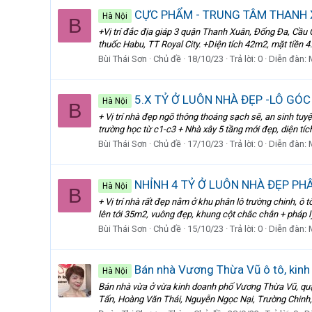
CỰC PHẨM - TRUNG TÂM THANH X
Hà Nội
B
+Vị trí đắc địa giáp 3 quận Thanh Xuân, Đống Đa, Cầu 
thuốc Habu, TT Royal City. +Diện tích 42m2, mặt tiền 4.
Bùi Thái Sơn
Chủ đề
18/10/23
Trả lời: 0
Diễn đàn:
5.X TỶ Ở LUÔN NHÀ ĐẸP -LÔ GÓC
Hà Nội
B
+ Vị trí nhà đẹp ngõ thông thoáng sạch sẽ, an sinh tu
trường học từ c1-c3 + Nhà xây 5 tầng mới đẹp, diện tíc
Bùi Thái Sơn
Chủ đề
17/10/23
Trả lời: 0
Diễn đàn:
NHỈNH 4 TỶ Ở LUÔN NHÀ ĐẸP PH
Hà Nội
B
+ Vị trí nhà rất đẹp nằm ở khu phân lô trường chinh, ô
lên tới 35m2, vuông đẹp, khung cột chắc chắn + pháp lý
Bùi Thái Sơn
Chủ đề
15/10/23
Trả lời: 0
Diễn đàn:
Bán nhà Vương Thừa Vũ ô tô, kinh d
Hà Nội
Bán nhà vừa ở vừa kinh doanh phố Vương Thừa Vũ, quận
Tấn, Hoàng Văn Thái, Nguyễn Ngọc Nại, Trường Chinh, Ng