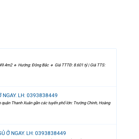
4m2 🔹 Hướng: Đông Bắc 🔹 Giá TTTĐ: 8.601 tỷ | Giá TTS:
Ở NGAY. LH: 0393838449
tâm quận Thanh Xuân gần các tuyến phố lớn: Trường Chinh, Hoàng
Ủ Ở NGAY. LH: 0393838449