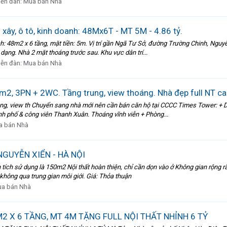
iễn đàn:
Mua bán Nhà
xây, ô tô, kinh doanh: 48Mx6T - MT 5M - 4.86 tỷ.
: 48m2 x 6 tầng, mặt tiền: 5m. Vị trí gần Ngã Tư Sở, đường Trường Chinh, Nguy
 dạng. Nhà 2 mặt thoáng trước sau. Khu vực dân trí...
iễn đàn:
Mua bán Nhà
2, 3PN + 2WC. Tầng trung, view thoáng. Nhà đẹp full NT c
, view th Chuyển sang nhà mới nên cần bán căn hộ tại CCCC Times Tower: + Di
hành phố & công viên Thanh Xuân. Thoáng vĩnh viễn + Phòng...
a bán Nhà
GUYỄN XIỂN - HÀ NỘI
ch sử dụng là 150m2 Nội thất hoàn thiện, chỉ cần dọn vào ở Không gian rộng rãi,
ông qua trung gian môi giới. Giá: Thỏa thuận
a bán Nhà
 X 6 TẦNG, MT 4M TẶNG FULL NỘI THẤT NHỈNH 6 TỶ