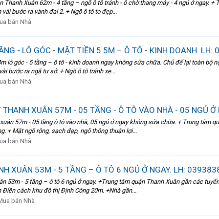
 Thanh Xuân 62m - 4 tầng – ngõ ô tô tránh - ô chờ thang máy - 4 ngủ ở ngay. +
ài bước ra vành đai 2. + Ngõ ô tô to đẹp...
ua bán Nhà
NG - LÔ GÓC - MẶT TIỀN 5.5M – Ô TÔ - KINH DOANH. LH:
 lô góc - 5 tầng – ô tô - kinh doanh ngay không sửa chữa. Chủ để lại toàn bộ n
i bước ra ngã tư sở. + Ngõ ô tô tránh xe...
ua bán Nhà
 THANH XUÂN 57M - 05 TẦNG - Ô TÔ VÀO NHÀ - 05 NGỦ Ở
 xuân 57m - 05 tầng ô tô vào nhà, 05 ngủ ở ngay không sửa chữa. + Trung tâm 
. + Mặt ngõ rộng, sạch đẹp, ngõ thông thuận lợi...
ua bán Nhà
H XUÂN 53M - 5 TẦNG – Ô TÔ 6 NGỦ Ở NGAY. LH: 039383
uân 53m - 5 tầng – ô tô 6 ngủ ở ngay. +Trung tâm quận Thanh Xuân gần các tuyế
 Điền cách khu đô thị Định Công 20m. +Nhà gần...
Mua bán Nhà