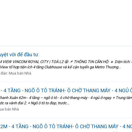
yệt vời để đầu tư.
IEW VINCOM ROYAL CITY | TOÀ L2 🤩 📌 THÔNG TIN CĂN HỘ: 🔹 Diện tích: 49.
View tổ hợp tiện ích 4 tầng Clubhouse và kế cận tuyến ga Metro Thượng...
 đàn:
Mua bán Nhà
- 4 TẦNG - NGÕ Ô TÔ TRÁNH- Ô CHỜ THANG MÁY - 4 NGỦ 
Thanh Xuân 62m - 4 tầng – ngõ ô tô - ô chờ thang máy - 4 ngủ ở ngay. + Trung 
 ra vành đai 2. + Ngõ ô tô to đẹp, trước...
ua bán Nhà
M - 4 TẦNG - NGÕ Ô TÔ TRÁNH- Ô CHỜ THANG MÁY - 4 NG