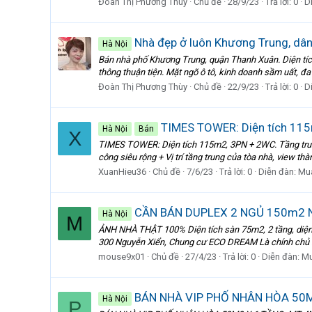
Đoàn Thị Phương Thùy
Chủ đề
28/9/23
Trả lời: 0
D
Nhà đẹp ở luôn Khương Trung, dân 
Hà Nội
Bán nhà phố Khương Trung, quận Thanh Xuân. Diện tích
thông thuận tiện. Mặt ngõ ô tô, kinh doanh sầm uất, đa
Đoàn Thị Phương Thùy
Chủ đề
22/9/23
Trả lời: 0
D
TIMES TOWER: Diện tích 115m
Hà Nội
Bán
X
TIMES TOWER: Diện tích 115m2, 3PN + 2WC. Tầng trung
công siêu rộng + Vị trí tầng trung của tòa nhà, view t
XuanHieu36
Chủ đề
7/6/23
Trả lời: 0
Diễn đàn:
Mu
CẦN BÁN DUPLEX 2 NGỦ 150m2 N
Hà Nội
M
ẢNH NHÀ THẬT 100% Diện tích sàn 75m2, 2 tầng, diện tí
300 Nguyễn Xiển, Chung cư ECO DREAM Là chính chủ kh
mouse9x01
Chủ đề
27/4/23
Trả lời: 0
Diễn đàn:
Mu
BÁN NHÀ VIP PHỐ NHÂN HÒA 50M2
Hà Nội
P