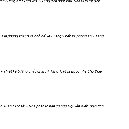
m2, Mặt Tiền 4m, 6 Tầng đẹp nhất khu, Nhà vị trí rất đẹp
là phòng khách và chỗ để xe - Tầng 2 bếp và phòng ăn. - Tầng
iết kế 6 tầng chắc chắn. + Tầng 1: Phía trước nhà Cho thuê
 * Mô tả: + Nhà phân lô bàn cờ ngõ Nguyễn Xiển, diện tích