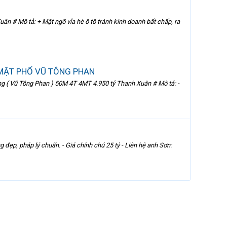
Mô tả: + Mặt ngõ vỉa hè ô tô tránh kinh doanh bất chấp, ra
 MẶT PHỐ VŨ TÔNG PHAN
ũ Tông Phan ) 50M 4T 4MT 4.950 tỷ Thanh Xuân # Mô tả: -
ẹp, pháp lý chuẩn. - Giá chính chủ 25 tỷ - Liên hệ anh Sơn: