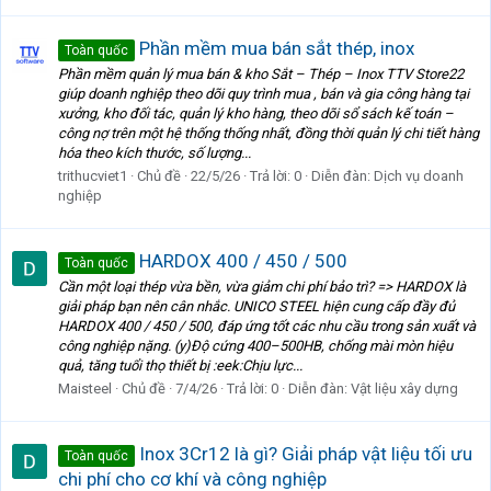
Phần mềm mua bán sắt thép, inox
Toàn quốc
Phần mềm quản lý mua bán & kho Sắt – Thép – Inox TTV Store22
giúp doanh nghiệp theo dõi quy trình mua , bán và gia công hàng tại
xưởng, kho đối tác, quản lý kho hàng, theo dõi sổ sách kế toán –
công nợ trên một hệ thống thống nhất, đồng thời quản lý chi tiết hàng
hóa theo kích thước, số lượng...
trithucviet1
Chủ đề
22/5/26
Trả lời: 0
Diễn đàn:
Dịch vụ doanh
nghiệp
HARDOX 400 / 450 / 500
Toàn quốc
Cần một loại thép vừa bền, vừa giảm chi phí bảo trì? => HARDOX là
giải pháp bạn nên cân nhắc. UNICO STEEL hiện cung cấp đầy đủ
HARDOX 400 / 450 / 500, đáp ứng tốt các nhu cầu trong sản xuất và
công nghiệp nặng. (y)Độ cứng 400–500HB, chống mài mòn hiệu
quả, tăng tuổi thọ thiết bị :eek:Chịu lực...
Maisteel
Chủ đề
7/4/26
Trả lời: 0
Diễn đàn:
Vật liệu xây dựng
Inox 3Cr12 là gì? Giải pháp vật liệu tối ưu
Toàn quốc
chi phí cho cơ khí và công nghiệp