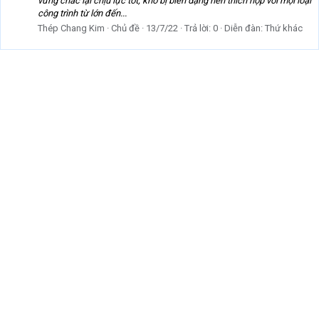
vững chắc lại chịu lực tốt, khó bị biến dạng nên thích hợp với mọi loại
công trình từ lớn đến...
Thép Chang Kim
Chủ đề
13/7/22
Trả lời: 0
Diễn đàn:
Thứ khác