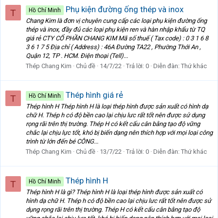
Phụ kiện đường ống thép và inox
Hồ Chí Minh
T
Chang Kim là đơn vị chuyên cung cấp các loại phụ kiện đường ống
thép và inox, đầy đủ các loại phụ kiện ren và hàn nhập khẩu từ TQ
giá rẻ CTY CỔ PHẦN CHANG KIM Mã số thuế ( Tax code) : 0 3 1 6 8
3 6 1 7 5 Địa chỉ ( Address) : 46A Đường TA22 , Phường Thới An ,
Quận 12, TP . HCM. Điện thoại (Tell)...
Thép Chang Kim
Chủ đề
14/7/22
Trả lời: 0
Diễn đàn:
Thứ khác
Thép hình giá rẻ
Hồ Chí Minh
T
Thép hình H Thép hình H là loại thép hình được sản xuất có hình dạ
chữ H. Thép h có độ bền cao lại chịu lưc rất tốt nên được sử dụng
rọng rãi trên thị trường. Thép H có kết cấu cân bằng tạo độ vững
chắc lại chịu lực tốt, khó bị biến dạng nên thích hợp với mọi loại công
trình từ lớn đến bé CÔNG...
Thép Chang Kim
Chủ đề
13/7/22
Trả lời: 0
Diễn đàn:
Thứ khác
Thép hình H
Hồ Chí Minh
T
Thép hình H là gì? Thép hình H là loại thép hình được sản xuất có
hình dạ chữ H. Thép h có độ bền cao lại chịu lưc rất tốt nên được sử
dụng rọng rãi trên thị trường. Thép H có kết cấu cân bằng tạo độ