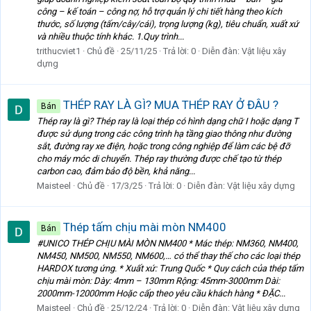
công – kế toán – công nợ, hỗ trợ quản lý chi tiết hàng theo kích
thước, số lượng (tấm/cây/cái), trọng lượng (kg), tiêu chuẩn, xuất xứ
và nhiều thuộc tính khác. 1.Quy trình...
trithucviet1
Chủ đề
25/11/25
Trả lời: 0
Diễn đàn:
Vật liệu xây
dựng
THÉP RAY LÀ GÌ? MUA THÉP RAY Ở ĐÂU ?
Bán
Thép ray là gì? Thép ray là loại thép có hình dạng chữ I hoặc dạng T
được sử dụng trong các công trình hạ tầng giao thông như đường
sắt, đường ray xe điện, hoặc trong công nghiệp để làm các bệ đỡ
cho máy móc di chuyển. Thép ray thường được chế tạo từ thép
carbon cao, đảm bảo độ bền, khả năng...
Maisteel
Chủ đề
17/3/25
Trả lời: 0
Diễn đàn:
Vật liệu xây dựng
Thép tấm chịu mài mòn NM400
Bán
#UNICO THÉP CHỊU MÀI MÒN NM400 * Mác thép: NM360, NM400,
NM450, NM500, NM550, NM600,… có thể thay thế cho các loại thép
HARDOX tương ứng. * Xuất xứ: Trung Quốc * Quy cách của thép tấm
chịu mài mòn: Dày: 4mm – 130mm Rộng: 45mm-3000mm Dài:
2000mm-12000mm Hoặc cấp theo yêu cầu khách hàng * ĐẶC...
Maisteel
Chủ đề
25/12/24
Trả lời: 0
Diễn đàn:
Vật liệu xây dựng