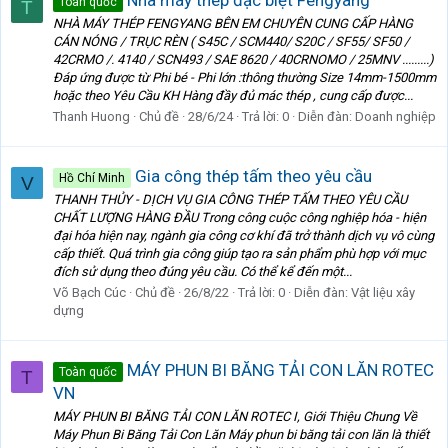
Toàn quốc
T
NHÀ MÁY THÉP FENGYANG BÊN EM CHUYÊN CUNG CẤP HÀNG
CÁN NÓNG / TRỤC RÈN ( S45C / SCM440/ S20C / SF55/ SF50 /
42CRMO /. 4140 / SCN493 / SAE 8620 / 40CRNOMO / 25MNV .........)
Đáp ứng được từ Phi bé - Phi lớn :thông thường Size 14mm-1500mm
hoặc theo Yêu Cầu KH Hàng đầy đủ mác thép , cung cấp được...
Thanh Huong
Chủ đề
28/6/24
Trả lời: 0
Diễn đàn:
Doanh nghiệp
Gia công thép tấm theo yêu cầu
Hồ Chí Minh
V
THANH THỦY - DỊCH VỤ GIA CÔNG THÉP TẤM THEO YÊU CẦU
CHẤT LƯỢNG HÀNG ĐẦU Trong công cuộc công nghiệp hóa - hiện
đại hóa hiện nay, ngành gia công cơ khí đã trở thành dịch vụ vô cùng
cấp thiết. Quá trình gia công giúp tạo ra sản phẩm phù hợp với mục
đích sử dụng theo đúng yêu cầu. Có thể kể đến một...
Võ Bạch Cúc
Chủ đề
26/8/22
Trả lời: 0
Diễn đàn:
Vật liệu xây
dựng
MÁY PHUN BI BĂNG TẢI CON LĂN ROTEC
Toàn quốc
T
VN
MÁY PHUN BI BĂNG TẢI CON LĂN ROTEC I, Giới Thiệu Chung Về
Máy Phun Bi Băng Tải Con Lăn Máy phun bi băng tải con lăn là thiết