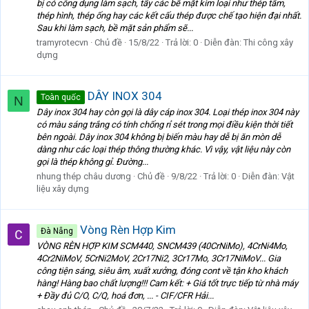
bị có công dụng làm sạch, tẩy các bề mặt kim loại như thép tấm,
thép hình, thép ống hay các kết cấu thép được chế tạo hiện đại nhất.
Sau khi làm sạch, bề mặt sản phẩm sẽ...
tramyrotecvn
Chủ đề
15/8/22
Trả lời: 0
Diễn đàn:
Thi công xây
dựng
DÂY INOX 304
Toàn quốc
N
Dây inox 304 hay còn gọi là dây cáp inox 304. Loại thép inox 304 này
có màu sáng trắng có tính chống rỉ sét trong mọi điều kiện thời tiết
bên ngoài. Dây inox 304 không bị biến màu hay dễ bị ăn mòn dễ
dàng như các loại thép thông thường khác. Vì vậy, vật liệu này còn
gọi là thép không gỉ. Đường...
nhung thép châu dương
Chủ đề
9/8/22
Trả lời: 0
Diễn đàn:
Vật
liệu xây dựng
Vòng Rèn Hợp Kim
Đà Nẵng
VÒNG RÈN HỢP KIM SCM440, SNCM439 (40CrNiMo), 4CrNi4Mo,
4Cr2NiMoV, 5CrNi2MoV, 2Cr17Ni2, 3Cr17Mo, 3Cr17NiMoV... Gia
công tiện sáng, siêu âm, xuất xưởng, đóng cont về tận kho khách
hàng! Hàng bao chất lượng!!! Cam kết: + Giá tốt trực tiếp từ nhà máy
+ Đầy đủ C/O, C/Q, hoá đơn, ... - CIF/CFR Hải...