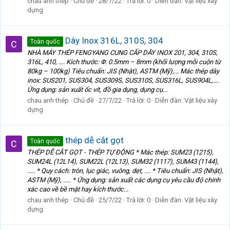
chau anh thép
Chủ đề
28/7/22
Trả lời: 0
Diễn đàn:
Vật liệu xây
dựng
Dây Inox 316L, 310S, 304
Toàn quốc
NHÀ MÁY THÉP FENGYANG CUNG CẤP DÂY INOX 201, 304, 310S,
316L, 410, …. Kích thước: Φ: 0.5mm – 8mm (khối lượng mỗi cuộn từ
80kg – 100kg) Tiêu chuẩn: JIS (Nhật), ASTM (Mỹ),... Mác thép dây
inox: SUS201, SUS304, SUS309S, SUS310S, SUS316L, SUS904L,….
Ứng dụng: sản xuất ốc vít, đồ gia dụng, dụng cụ...
chau anh thép
Chủ đề
27/7/22
Trả lời: 0
Diễn đàn:
Vật liệu xây
dựng
thép dễ cắt gọt
Toàn quốc
THÉP DỄ CẮT GỌT - THÉP TỰ ĐỘNG * Mác thép: SUM23 (1215),
SUM24L (12L14), SUM22L (12L13), SUM32 (1117), SUM43 (1144),
..... * Quy cách: tròn, lục giác, vuông, dẹt, .... * Tiêu chuẩn: JIS (Nhật),
ASTM (Mỹ), ..... * Ứng dụng: sản xuất các dụng cụ yêu cầu độ chính
xác cao về bề mặt hay kích thước...
chau anh thép
Chủ đề
25/7/22
Trả lời: 0
Diễn đàn:
Vật liệu xây
dựng