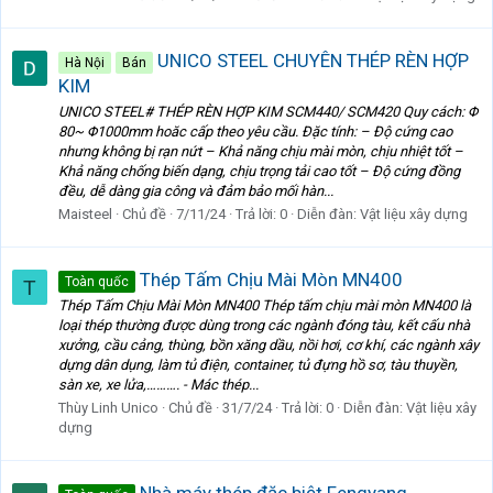
UNICO STEEL CHUYÊN THÉP RÈN HỢP
Hà Nội
Bán
KIM
UNICO STEEL# THÉP RÈN HỢP KIM SCM440/ SCM420 Quy cách: Φ
80~ Φ1000mm hoăc cấp theo yêu cầu. Đặc tính: – Độ cứng cao
nhưng không bị rạn nứt – Khả năng chịu mài mòn, chịu nhiệt tốt –
Khả năng chống biến dạng, chịu trọng tải cao tốt – Độ cứng đồng
đều, dễ dàng gia công và đảm bảo mối hàn...
Maisteel
Chủ đề
7/11/24
Trả lời: 0
Diễn đàn:
Vật liệu xây dựng
Thép Tấm Chịu Mài Mòn MN400
Toàn quốc
T
Thép Tấm Chịu Mài Mòn MN400 Thép tấm chịu mài mòn MN400 là
loại thép thường được dùng trong các ngành đóng tàu, kết cấu nhà
xưởng, cầu cảng, thùng, bồn xăng dầu, nồi hơi, cơ khí, các ngành xây
dựng dân dụng, làm tủ điện, container, tủ đựng hồ sơ, tàu thuyền,
sàn xe, xe lửa,………. - Mác thép...
Thùy Linh Unico
Chủ đề
31/7/24
Trả lời: 0
Diễn đàn:
Vật liệu xây
dựng
Nhà máy thép đặc biệt Fengyang