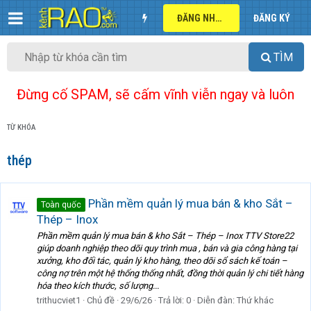
ĐĂNG NHẬP
ĐĂNG KÝ
TÌM
Đừng cố SPAM, sẽ cấm vĩnh viễn ngay và luôn
TỪ KHÓA
thép
Phần mềm quản lý mua bán & kho Sắt –
Toàn quốc
Thép – Inox
Phần mềm quản lý mua bán & kho Sắt – Thép – Inox TTV Store22
giúp doanh nghiệp theo dõi quy trình mua , bán và gia công hàng tại
xưởng, kho đối tác, quản lý kho hàng, theo dõi sổ sách kế toán –
công nợ trên một hệ thống thống nhất, đồng thời quản lý chi tiết hàng
hóa theo kích thước, số lượng...
trithucviet1
Chủ đề
29/6/26
Trả lời: 0
Diễn đàn:
Thứ khác