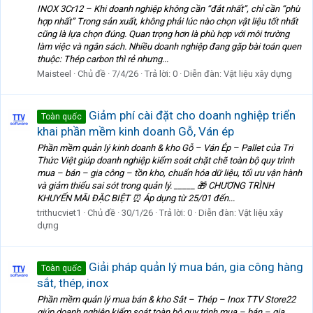
INOX 3Cr12 – Khi doanh nghiệp không cần “đắt nhất”, chỉ cần “phù
hợp nhất” Trong sản xuất, không phải lúc nào chọn vật liệu tốt nhất
cũng là lựa chọn đúng. Quan trọng hơn là phù hợp với môi trường
làm việc và ngân sách. Nhiều doanh nghiệp đang gặp bài toán quen
thuộc: Thép carbon thì rẻ nhưng...
Maisteel
Chủ đề
7/4/26
Trả lời: 0
Diễn đàn:
Vật liệu xây dựng
Giảm phí cài đặt cho doanh nghiệp triển
Toàn quốc
khai phần mềm kinh doanh Gỗ, Ván ép
Phần mềm quản lý kinh doanh & kho Gỗ – Ván Ép – Pallet của Tri
Thức Việt giúp doanh nghiệp kiểm soát chặt chẽ toàn bộ quy trình
mua – bán – gia công – tồn kho, chuẩn hóa dữ liệu, tối ưu vận hành
và giảm thiểu sai sót trong quản lý. _____ 🎁 CHƯƠNG TRÌNH
KHUYẾN MÃI ĐẶC BIỆT ⏰ Áp dụng từ 25/01 đến...
trithucviet1
Chủ đề
30/1/26
Trả lời: 0
Diễn đàn:
Vật liệu xây
dựng
Giải pháp quản lý mua bán, gia công hàng
Toàn quốc
sắt, thép, inox
Phần mềm quản lý mua bán & kho Sắt – Thép – Inox TTV Store22
giúp doanh nghiệp kiểm soát toàn bộ quy trình mua – bán – gia