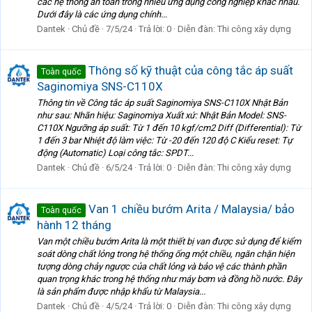
các hệ thống an toàn trong nhiều ứng dụng công nghiệp khác nhau.
Dưới đây là các ứng dụng chính...
Dantek
Chủ đề
7/5/24
Trả lời: 0
Diễn đàn:
Thi công xây dựng
Thông số kỹ thuật của công tắc áp suất
Toàn quốc
Saginomiya SNS-C110X
Thông tin về Công tắc áp suất Saginomiya SNS-C110X Nhật Bản
như sau: Nhãn hiệu: Saginomiya Xuất xứ: Nhật Bản Model: SNS-
C110X Ngưỡng áp suất: Từ 1 đến 10 kgf/cm2 Diff (Differential): Từ
1 đến 3 bar Nhiệt độ làm việc: Từ -20 đến 120 độ C Kiểu reset: Tự
động (Automatic) Loại công tắc: SPDT...
Dantek
Chủ đề
6/5/24
Trả lời: 0
Diễn đàn:
Thi công xây dựng
Van 1 chiều bướm Arita / Malaysia/ bảo
Toàn quốc
hành 12 tháng
Van một chiều bướm Arita là một thiết bị van được sử dụng để kiểm
soát dòng chất lỏng trong hệ thống ống một chiều, ngăn chặn hiện
tượng dòng chảy ngược của chất lỏng và bảo vệ các thành phần
quan trọng khác trong hệ thống như máy bơm và đồng hồ nước. Đây
là sản phẩm được nhập khẩu từ Malaysia...
Dantek
Chủ đề
4/5/24
Trả lời: 0
Diễn đàn:
Thi công xây dựng