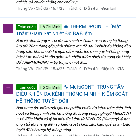
nghiệt, có chuẩn chống cháy nổ? 👉...
Thông Võ
Chủ đề
16/4/25
Trả lời: 0
Diễn đàn:
Điện lạnh
🔥 THERMOPOINT – “Mắt
Toàn quốc
Hồ Chí Minh
T
Thần” Giám Sát Nhiệt Độ Đa Điểm
Bảo vệ chất lượng – Tối ưu vận hành – Giảm rủi ro trong hệ thống
lưu trữ ❓Bạn đang gặp phải những vấn đề sau? Nhiệt độ không đều
trong silo, kho chứa? Lo ngại nấm mốc, lên men gây hư hỏng hàng
hóa? Khó khăn khi cần giám sát nhiều điểm nhiệt độ cùng lúc? Hãy
để THERMOPOINT – bộ truyền nhiệt độ...
Thông Võ
Chủ đề
15/4/25
Trả lời: 0
Diễn đàn:
Điện tử - KTS
🔧 MultiCONT: TRUNG TÂM
Toàn quốc
Hồ Chí Minh
T
ĐIỀU KHIỂN ĐA KÊNH THÔNG MINH – KIỂM SOÁT
HỆ THỐNG TUYỆT ĐỐI!
Bạn đang tìm kiếm một giải pháp điều khiển đa kênh toàn diện, linh
hoạt và thông minh cho hệ thống đo lường công nghiệp? MultiCONT
– bộ điều khiển xử lý tín hiệu đa kênh từ NIVELCO (Hungary) là lựa
chọn tối ưu, mang đến sự kiểm soát chính xác, hiệu quả và an toàn
tuyệt đối cho mọi hệ thống công...