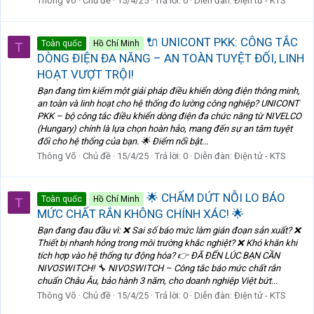
Thông Võ
Chủ đề
15/4/25
Trả lời: 0
Diễn đàn:
Điện tử - KTS
🔌 UNICONT PKK: CÔNG TẮC
Toàn quốc
Hồ Chí Minh
T
DÒNG ĐIỆN ĐA NĂNG – AN TOÀN TUYỆT ĐỐI, LINH
HOẠT VƯỢT TRỘI!
Bạn đang tìm kiếm một giải pháp điều khiển dòng điện thông minh,
an toàn và linh hoạt cho hệ thống đo lường công nghiệp? UNICONT
PKK – bộ công tắc điều khiển dòng điện đa chức năng từ NIVELCO
(Hungary) chính là lựa chọn hoàn hảo, mang đến sự an tâm tuyệt
đối cho hệ thống của bạn. 🌟 Điểm nổi bật...
Thông Võ
Chủ đề
15/4/25
Trả lời: 0
Diễn đàn:
Điện tử - KTS
🌟 CHẤM DỨT NỖI LO BÁO
Toàn quốc
Hồ Chí Minh
T
MỨC CHẤT RẮN KHÔNG CHÍNH XÁC! 🌟
Bạn đang đau đầu vì: ❌ Sai số báo mức làm gián đoạn sản xuất? ❌
Thiết bị nhanh hỏng trong môi trường khắc nghiệt? ❌ Khó khăn khi
tích hợp vào hệ thống tự động hóa? 👉 ĐÃ ĐẾN LÚC BẠN CẦN
NIVOSWITCH! 🔧 NIVOSWITCH – Công tắc báo mức chất rắn
chuẩn Châu Âu, bảo hành 3 năm, cho doanh nghiệp Việt bứt...
Thông Võ
Chủ đề
15/4/25
Trả lời: 0
Diễn đàn:
Điện tử - KTS