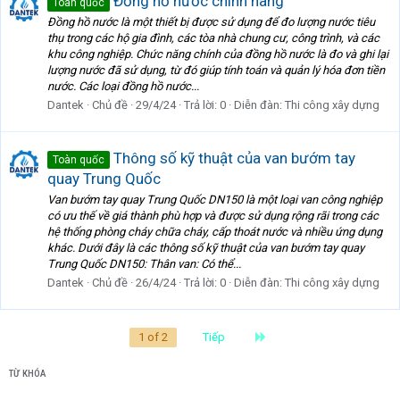
Đồng hồ nước chính hãng
Toàn quốc
Đồng hồ nước là một thiết bị được sử dụng để đo lượng nước tiêu
thụ trong các hộ gia đình, các tòa nhà chung cư, công trình, và các
khu công nghiệp. Chức năng chính của đồng hồ nước là đo và ghi lại
lượng nước đã sử dụng, từ đó giúp tính toán và quản lý hóa đơn tiền
nước. Các loại đồng hồ nước...
Dantek
Chủ đề
29/4/24
Trả lời: 0
Diễn đàn:
Thi công xây dựng
Thông số kỹ thuật của van bướm tay
Toàn quốc
quay Trung Quốc
Van bướm tay quay Trung Quốc DN150 là một loại van công nghiệp
có ưu thế về giá thành phù hợp và được sử dụng rộng rãi trong các
hệ thống phòng cháy chữa cháy, cấp thoát nước và nhiều ứng dụng
khác. Dưới đây là các thông số kỹ thuật của van bướm tay quay
Trung Quốc DN150: Thân van: Có thể...
Dantek
Chủ đề
26/4/24
Trả lời: 0
Diễn đàn:
Thi công xây dựng
Last
1 of 2
Tiếp
TỪ KHÓA