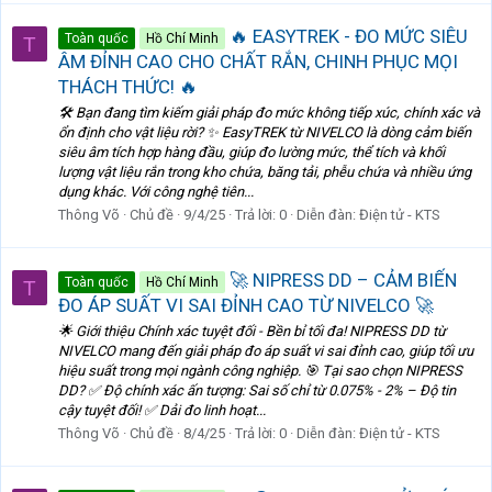
🔥 EASYTREK - ĐO MỨC SIÊU
Toàn quốc
Hồ Chí Minh
T
ÂM ĐỈNH CAO CHO CHẤT RẮN, CHINH PHỤC MỌI
THÁCH THỨC! 🔥
🛠️ Bạn đang tìm kiếm giải pháp đo mức không tiếp xúc, chính xác và
ổn định cho vật liệu rời? ✨ EasyTREK từ NIVELCO là dòng cảm biến
siêu âm tích hợp hàng đầu, giúp đo lường mức, thể tích và khối
lượng vật liệu rắn trong kho chứa, băng tải, phễu chứa và nhiều ứng
dụng khác. Với công nghệ tiên...
Thông Võ
Chủ đề
9/4/25
Trả lời: 0
Diễn đàn:
Điện tử - KTS
🚀 NIPRESS DD – CẢM BIẾN
Toàn quốc
Hồ Chí Minh
T
ĐO ÁP SUẤT VI SAI ĐỈNH CAO TỪ NIVELCO 🚀
🌟 Giới thiệu Chính xác tuyệt đối - Bền bỉ tối đa! NIPRESS DD từ
NIVELCO mang đến giải pháp đo áp suất vi sai đỉnh cao, giúp tối ưu
hiệu suất trong mọi ngành công nghiệp. 🎯 Tại sao chọn NIPRESS
DD? ✅ Độ chính xác ấn tượng: Sai số chỉ từ 0.075% - 2% – Độ tin
cậy tuyệt đối! ✅ Dải đo linh hoạt...
Thông Võ
Chủ đề
8/4/25
Trả lời: 0
Diễn đàn:
Điện tử - KTS