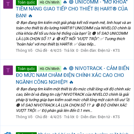
🔥 🟢 UNICOMM - "MỞ KHÓA"
Toàn quốc
Hồ Chí Minh
T
TIỀM NĂNG GIAO TIẾP CHO THIẾT BỊ HART® CỦA
BẠN! 🔥
⚙️ Bạn đang tìm kiếm một giải pháp kết nối mạnh mẽ, linh hoạt và an
toàn cho thiết bị đo lường HART®? UNICOMM của NIVELCO chính là
chìa khóa để tối ưu hóa hệ thống của bạn! 🚀 🟠 VÌ SAO UNICOMM
LÀ LỰA CHỌN SỐ 1? 📡 🔵 KẾT NỐI "VƯỢT TRỘI": ✅ Tương thích
"hoàn hảo" với mọi thiết bị HART®. ✅ Giao tiếp...
Thông Võ
Chủ đề
4/4/25
Trả lời: 0
Diễn đàn:
Điện tử - KTS
🔥 🟢 NIVOTRACK - CẢM BIẾN
Toàn quốc
Hồ Chí Minh
T
ĐO MỨC NAM CHÂM ĐIỆN CHÍNH XÁC CAO CHO
NGÀNH CÔNG NGHIỆP! 🔥
⚙️ Bạn đang tìm kiếm một thiết bị đo mức chất lỏng với độ chính xác
cao, bền bỉ và đáng tin cậy? NIVOTRACK của NIVELCO chính là giải
pháp lý tưởng giúp bạn kiểm soát mức chất lỏng một cách tối ưu! 🚀
🟠 VÌ SAO NIVOTRACK LÀ LỰA CHỌN SỐ 1? 📡 🔵 ĐỘ CHÍNH XÁC
VƯỢT TRỘI: ✅ Độ phân giải lên đến 0.1 mm...
Thông Võ
Chủ đề
4/4/25
Trả lời: 0
Diễn đàn:
Điện tử - KTS