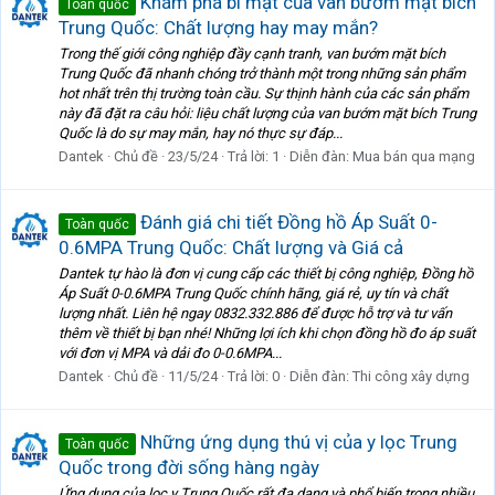
Khám phá bí mật của van bướm mặt bích
Toàn quốc
Trung Quốc: Chất lượng hay may mắn?
Trong thế giới công nghiệp đầy cạnh tranh, van bướm mặt bích
Trung Quốc đã nhanh chóng trở thành một trong những sản phẩm
hot nhất trên thị trường toàn cầu. Sự thịnh hành của các sản phẩm
này đã đặt ra câu hỏi: liệu chất lượng của van bướm mặt bích Trung
Quốc là do sự may mắn, hay nó thực sự đáp...
Dantek
Chủ đề
23/5/24
Trả lời: 1
Diễn đàn:
Mua bán qua mạng
Đánh giá chi tiết Đồng hồ Áp Suất 0-
Toàn quốc
0.6MPA Trung Quốc: Chất lượng và Giá cả
Dantek tự hào là đơn vị cung cấp các thiết bị công nghiệp, Đồng hồ
Áp Suất 0-0.6MPA Trung Quốc chính hãng, giá rẻ, uy tín và chất
lượng nhất. Liên hệ ngay 0832.332.886 để được hỗ trợ và tư vấn
thêm về thiết bị bạn nhé! Những lợi ích khi chọn đồng hồ đo áp suất
với đơn vị MPA và dải đo 0-0.6MPA...
Dantek
Chủ đề
11/5/24
Trả lời: 0
Diễn đàn:
Thi công xây dựng
Những ứng dụng thú vị của y lọc Trung
Toàn quốc
Quốc trong đời sống hàng ngày
Ứng dụng của lọc y Trung Quốc rất đa dạng và phổ biến trong nhiều