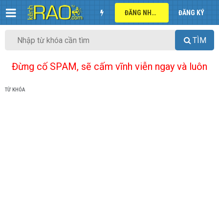
ĐĂNG NHẬP
ĐĂNG KÝ
TÌM
Đừng cố SPAM, sẽ cấm vĩnh viễn ngay và luôn
TỪ KHÓA