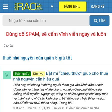
ĐĂNG NHẬP
ĐĂNG KÝ
TÌM
Đừng cố SPAM, sẽ cấm vĩnh viễn ngay và luôn
TỪ KHÓA
thuê nhà nguyên căn quận 5 giá tốt
Bật mí “chiêu thức” giúp cho thuê
Toàn quốc
Dịch vụ
V
nhà nguyên căn hiệu quả
Hiện nay, có không ít những người tham gia vào kênh đầu tư bất
động sản và trắng tay, nhiều doanh nghiệp vỡ nợ phải đóng cửa,
chồng chất nợ nần. Ngược lại, cũng có nhiều người lại khá may mắn
và thành công nhờ vào kinh doanh bất động sản. Vậy thì làm cách
nào để đầu tư BĐS thành công? Trong bài...
viet anh
Chủ đề
16/1/19
Trả lời: 0
Diễn đàn:
Mua bán Nhà