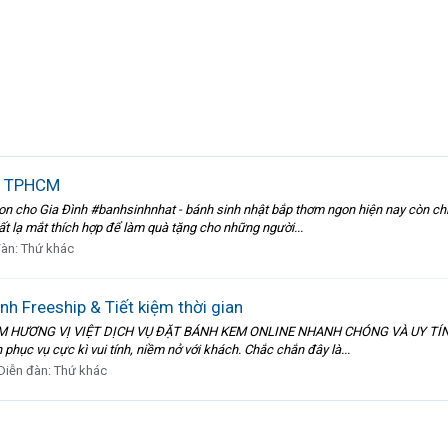
4 TPHCM
gon cho Gia Đình #banhsinhnhat - bánh sinh nhật bắp thơm ngon hiện nay còn c
ất lạ mắt thích hợp để làm quà tặng cho những người...
đàn:
Thứ khác
h Freeship & Tiết kiệm thời gian
M HƯƠNG VỊ VIỆT DỊCH VỤ ĐẶT BÁNH KEM ONLINE NHANH CHÓNG VÀ UY TÍN 
phục vụ cực kì vui tính, niềm nở với khách. Chắc chắn đây là...
Diễn đàn:
Thứ khác