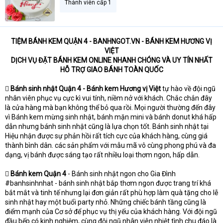
Thành viên cấp 1
t
e
r
TIỆM BÁNH KEM QUẬN 4 - BANHNGOT.VN - BÁNH KEM HƯƠNG VỊ
VIỆT
DỊCH VỤ ĐẶT BÁNH KEM ONLINE NHANH CHÓNG VÀ UY TÍN NHẤT
HỖ TRỢ GIAO BÁNH TOÀN QUỐC

Bánh sinh nhật Quận 4 - Bánh kem Hương vị Việt
tự hào về đội ngũ
nhân viên phục vụ cực kì vui tính, niềm nở với khách. Chắc chắn đây
là cửa hàng mà bạn không thể bỏ qua rồi. Mọi người thường đến đây
vì Bánh kem mừng sinh nhật, bánh mặn mini và bánh donut khá hấp
dẫn nhưng bánh sinh nhật cũng là lựa chọn tốt. Bánh sinh nhật tại
Hiệu nhận được sự phản hồi rất tích cực của khách hàng, cùng giá
thành bình dân. các sản phẩm với mẫu mã vô cùng phong phú và đa
dạng, vị bánh được sáng tạo rất nhiều loại thơm ngon, hấp dẫn.

Bánh kem Quận 4
- Bánh sinh nhật ngon cho Gia Đình
#banhsinhnhat - bánh sinh nhật bắp thơm ngon được trang trí khá
bắt mắt và tinh tế nhưng lại đơn giản rất phù hợp làm quà tặng cho lễ
sinh nhật hay một buổi party nhỏ. Những chiếc bánh tầng cũng là
điểm mạnh của Cơ sở để phục vụ thị yếu của khách hàng. Với đội ngũ
đầu bếp có kinh nghiệm, cùng đội ngũ nhân viên nhiệt tình chu đáo là