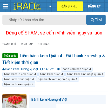
ĐĂNG NHẬP
ĐĂNG KÝ
TÌM
Đừng cố SPAM, sẽ cấm vĩnh viễn ngay và luôn
TRANG CHỦ
TỔNG HỢP
THỨ KHÁC
Tiệm bánh kem Quận 4 - Đặt bánh Freeship &
Toàn quốc
Tiết kiệm thời gian
T
N
T
Bánh kem Hương vị Việt
14/5/21
bánh kem bắp quận 4
h
g
ừ
bánh kem in ảnh quận 4
bánh kem quận 4
bánh kem sinh nhật quận 4
r
à
k
bánh sinh nhật quận 4
tiệm bánh kem ngon ở quận 4
e
y
h
tiệm bánh kem quận 4
a
g
ó
d
ử
a
s
i
t
Bánh kem Hương vị Việt
a
r