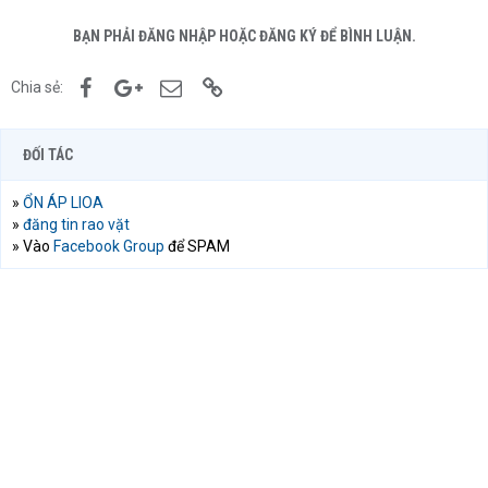
BẠN PHẢI ĐĂNG NHẬP HOẶC ĐĂNG KÝ ĐỂ BÌNH LUẬN.
Facebook
Google+
Email
Link
Chia sẻ:
ĐỐI TÁC
»
ỔN ÁP LIOA
»
đăng tin rao vặt
» Vào
Facebook Group
để SPAM