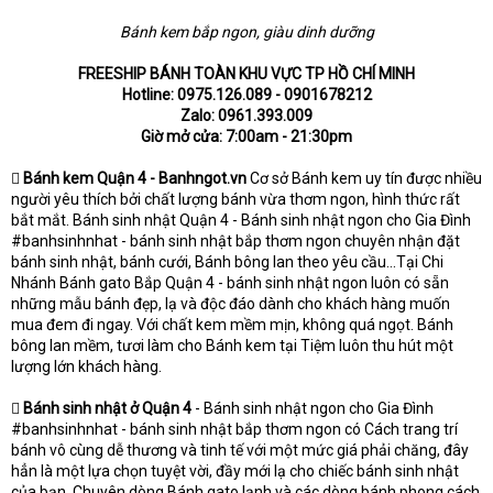
Bánh kem bắp ngon, giàu dinh dưỡng
FREESHIP BÁNH TOÀN KHU VỰC TP HỒ CHÍ MINH
Hotline: 0975.126.089 - 0901678212
Zalo: 0961.393.009
Giờ mở cửa: 7:00am - 21:30pm

Bánh kem Quận 4 - Banhngot.vn
Cơ sở Bánh kem uy tín được nhiều
người yêu thích bởi chất lượng bánh vừa thơm ngon, hình thức rất
bắt mắt. Bánh sinh nhật Quận 4 - Bánh sinh nhật ngon cho Gia Đình
#banhsinhnhat - bánh sinh nhật bắp thơm ngon chuyên nhận đặt
bánh sinh nhật, bánh cưới, Bánh bông lan theo yêu cầu...Tại Chi
Nhánh Bánh gato Bắp Quận 4 - bánh sinh nhật ngon luôn có sẵn
những mẫu bánh đẹp, lạ và độc đáo dành cho khách hàng muốn
mua đem đi ngay. Với chất kem mềm mịn, không quá ngọt. Bánh
bông lan mềm, tươi làm cho Bánh kem tại Tiệm luôn thu hút một
lượng lớn khách hàng.

Bánh sinh nhật ở Quận 4
- Bánh sinh nhật ngon cho Gia Đình
#banhsinhnhat - bánh sinh nhật bắp thơm ngon có Cách trang trí
bánh vô cùng dễ thương và tinh tế với một mức giá phải chăng, đây
hẳn là một lựa chọn tuyệt vời, đầy mới lạ cho chiếc bánh sinh nhật
của bạn. Chuyên dòng Bánh gato lạnh và các dòng bánh phong cách