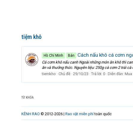
tiệm khô
Cách nấu khô cá cơm ng
Hồ Chí Minh
Bán
Cá cơm khô nấu canh Ngoài những món ăn khô thì canh 
ăn và thưởng thức. Nguyên liệu: 250g cá cơm 2 trái cà 
tiemkho
Chủ đề
29/10/23
Trả lời: 0
Diễn đàn:
Mua 
TỪ KHÓA
KÊNH RAO
© 2012-2026 |
Rao vặt miễn phí
toàn quốc