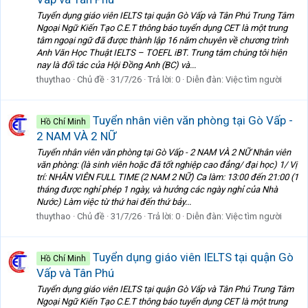
Tuyển dụng giáo viên IELTS tại quận Gò Vấp và Tân Phú Trung Tâm
Ngoại Ngữ Kiến Tạo C.E.T thông báo tuyển dụng CET là một trung
tâm ngoại ngữ đã được thành lập 16 năm chuyên về chương trình
Anh Văn Học Thuật IELTS – TOEFL iBT. Trung tâm chúng tôi hiện
nay là đối tác của Hội Đồng Anh (BC) và...
thuythao
Chủ đề
31/7/26
Trả lời: 0
Diễn đàn:
Việc tìm người
Tuyển nhân viên văn phòng tại Gò Vấp -
Hồ Chí Minh
2 NAM VÀ 2 NỮ
Tuyển nhân viên văn phòng tại Gò Vấp - 2 NAM VÀ 2 NỮ Nhân viên
văn phòng: (là sinh viên hoặc đã tốt nghiệp cao đẳng/ đại học) 1/ Vị
trí: NHÂN VIÊN FULL TIME (2 NAM 2 NỮ) Ca làm: 13:00 đến 21:00 (1
tháng được nghỉ phép 1 ngày, và hưởng các ngày nghỉ của Nhà
Nước) Làm việc từ thứ hai đến thứ bảy...
thuythao
Chủ đề
31/7/26
Trả lời: 0
Diễn đàn:
Việc tìm người
Tuyển dụng giáo viên IELTS tại quận Gò
Hồ Chí Minh
Vấp và Tân Phú
Tuyển dụng giáo viên IELTS tại quận Gò Vấp và Tân Phú Trung Tâm
Ngoại Ngữ Kiến Tạo C.E.T thông báo tuyển dụng CET là một trung