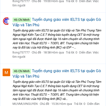
ltong757777
Chủ đề
19:00 Hôm qua
Trả lời: 0
Diễn đàn:
Việc
tìm người
Tuyển dụng giáo viên IELTS tại quận Gò
Hồ Chí Minh
Vấp và Tân Phú
Tuyển dụng giáo viên IELTS tại quận Gò Vấp và Tân Phú Trung Tâm
Ngoại Ngữ Kiến Tạo C.E.T thông báo tuyển dụng CET là một trung
tâm ngoại ngữ đã được thành lập 16 năm chuyên về chương trình
Anh Văn Học Thuật IELTS – TOEFL iBT. Trung tâm chúng tôi hiện
nay là đối tác của Hội Đồng Anh (BC) và IDP –...
ltong757777
Chủ đề
18:58 Hôm qua
Trả lời: 0
Diễn đàn:
Việc
tìm người
Tuyển dụng giáo viên IELTS tại quận Gò
Hồ Chí Minh
Vấp và Tân Phú
Tuyển dụng giáo viên IELTS tại quận Gò Vấp và Tân Phú Trung Tâm
Ngoại Ngữ Kiến Tạo C.E.T thông báo tuyển dụng CET là một trung
tâm ngoại ngữ đã được thành lập 16 năm chuyên về chương trình
Anh Văn Học Thuật IELTS – TOEFL iBT. Trung tâm chúng tôi hiện
nay là đối tác của Hội Đồng Anh (BC) và...
MUVMUVNGUYEN
Chủ đề
15:36 Hôm qua
Trả lời: 0
Diễn đàn: