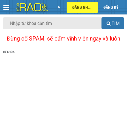
ĐĂNG NHẬP
ĐĂNG KÝ
TÌM
Đừng cố SPAM, sẽ cấm vĩnh viễn ngay và luôn
TỪ KHÓA