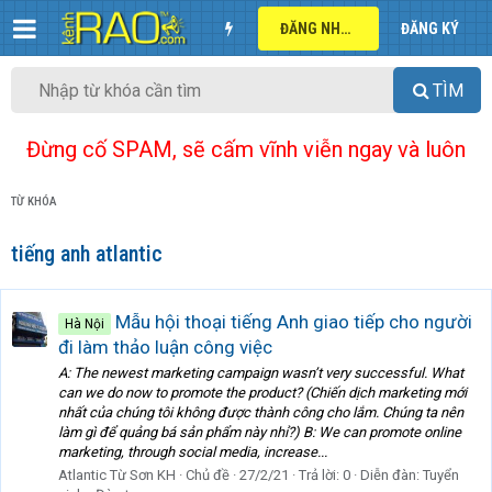
ĐĂNG NHẬP
ĐĂNG KÝ
TÌM
Đừng cố SPAM, sẽ cấm vĩnh viễn ngay và luôn
TỪ KHÓA
tiếng anh atlantic
Mẫu hội thoại tiếng Anh giao tiếp cho người
Hà Nội
đi làm thảo luận công việc
A: The newest marketing campaign wasn’t very successful. What
can we do now to promote the product? (Chiến dịch marketing mới
nhất của chúng tôi không được thành công cho lắm. Chúng ta nên
làm gì để quảng bá sản phẩm này nhỉ?) B: We can promote online
marketing, through social media, increase...
Atlantic Từ Sơn KH
Chủ đề
27/2/21
Trả lời: 0
Diễn đàn:
Tuyển