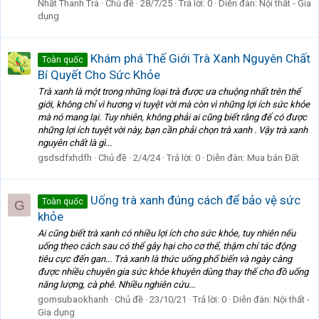
Nhất Thanh Trà
Chủ đề
28/7/25
Trả lời: 0
Diễn đàn:
Nội thất - Gia
dụng
Khám phá Thế Giới Trà Xanh Nguyên Chất
Toàn quốc
Bí Quyết Cho Sức Khỏe
Trà xanh là một trong những loại trà được ưa chuộng nhất trên thế
giới, không chỉ vì hương vị tuyệt vời mà còn vì những lợi ích sức khỏe
mà nó mang lại. Tuy nhiên, không phải ai cũng biết rằng để có được
những lợi ích tuyệt vời này, bạn cần phải chọn trà xanh . Vậy trà xanh
nguyên chất là gì...
gsdsdfxhdfh
Chủ đề
2/4/24
Trả lời: 0
Diễn đàn:
Mua bán Đất
Uống trà xanh đúng cách để bảo vệ sức
Toàn quốc
G
khỏe
Ai cũng biết trà xanh có nhiều lợi ích cho sức khỏe, tuy nhiên nếu
uống theo cách sau có thể gây hại cho cơ thể, thậm chí tác động
tiêu cực đến gan... Trà xanh là thức uống phổ biến và ngày càng
được nhiều chuyên gia sức khỏe khuyên dùng thay thế cho đồ uống
năng lượng, cà phê. Nhiều nghiên cứu...
gomsubaokhanh
Chủ đề
23/10/21
Trả lời: 0
Diễn đàn:
Nội thất -
Gia dụng