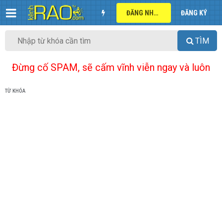
ĐĂNG NHẬP
ĐĂNG KÝ
TÌM
Đừng cố SPAM, sẽ cấm vĩnh viễn ngay và luôn
TỪ KHÓA