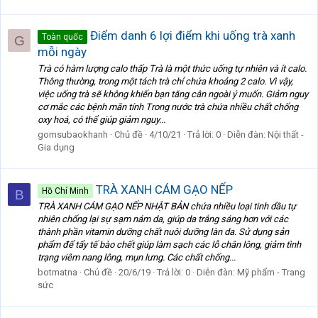
Điểm danh 6 lợi điểm khi uống trà xanh
Toàn quốc
G
mỗi ngày
Trà có hàm lượng calo thấp Trà là một thức uống tự nhiên và ít calo.
Thông thường, trong một tách trà chỉ chứa khoảng 2 calo. Vì vậy,
việc uống trà sẽ không khiến bạn tăng cân ngoài ý muốn. Giảm nguy
cơ mắc các bệnh mãn tính Trong nước trà chứa nhiều chất chống
oxy hoá, có thể giúp giảm nguy...
gomsubaokhanh
Chủ đề
4/10/21
Trả lời: 0
Diễn đàn:
Nội thất -
Gia dụng
TRÀ XANH CÁM GẠO NẾP
Hồ Chí Minh
B
TRÀ XANH CÁM GẠO NẾP NHẬT BẢN chứa nhiều loại tinh dầu tự
nhiên chống lại sự sạm nám da, giúp da trắng sáng hơn với các
thành phần vitamin dưỡng chất nuôi dưỡng làn da. Sử dụng sản
phẩm để tẩy tế bào chết giúp làm sạch các lỗ chân lông, giảm tình
trạng viêm nang lông, mụn lưng. Các chất chống...
botmatna
Chủ đề
20/6/19
Trả lời: 0
Diễn đàn:
Mỹ phẩm - Trang
sức