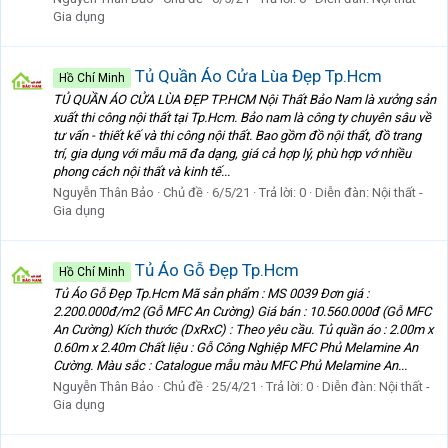
Gia dụng
Tủ Quần Áo Cửa Lùa Đẹp Tp.Hcm
Hồ Chí Minh
TỦ QUẦN ÁO CỬA LÙA ĐẸP TP.HCM Nội Thất Bảo Nam là xưởng sản
xuất thi công nội thất tại Tp.Hcm. Bảo nam là công ty chuyên sâu về
tư vấn - thiết kế và thi công nội thất. Bao gồm đồ nội thất, đồ trang
trí, gia dụng với mẫu mã đa dạng, giá cả hợp lý, phù hợp vớ nhiều
phong cách nội thất và kinh tế...
Nguyễn Thân Bảo
Chủ đề
6/5/21
Trả lời: 0
Diễn đàn:
Nội thất -
Gia dụng
Tủ Áo Gỗ Đẹp Tp.Hcm
Hồ Chí Minh
Tủ Áo Gỗ Đẹp Tp.Hcm Mã sản phẩm : MS 0039 Đơn giá :
2.200.000đ/m2 (Gỗ MFC An Cường) Giá bán : 10.560.000đ (Gỗ MFC
An Cường) Kích thước (DxRxC) : Theo yêu cầu. Tủ quần áo : 2.00m x
0.60m x 2.40m Chất liệu : Gỗ Công Nghiệp MFC Phủ Melamine An
Cường. Màu sắc : Catalogue mẫu màu MFC Phủ Melamine An...
Nguyễn Thân Bảo
Chủ đề
25/4/21
Trả lời: 0
Diễn đàn:
Nội thất -
Gia dụng