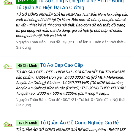
Tủ Gỗ Công Nghiệp Giá Rẻ Hcm - Đóng
Toàn quốc
Tủ Quần Áo Hiện Đại An Cường
TỦ GỖ CÔNG NGHIỆP GIÁ RẺ HCM Nội Thất Bảo Nam là xưởng sản
xuất thi công nội thất tại Tp.Hcm. Bảo nam là côn ty chuyên sâu về
tư vấn - thiết kế và thi công nội thất. Bao gồm đồ nội thất, đồ trang
trí, gia dụng với mẫu mã đa dạng, giá cả hợp lý, phù hợp vớ nhiều
phong cách nội thất và kinh tế...
Nguyễn Thân Bảo
Chủ đề
5/3/21
Trả lời: 0
Diễn đàn:
Nội thất -
Gia dụng
Tủ Áo Đẹp Cao Cấp
Hồ Chí Minh
TỦ ÁO CAO CẤP - ĐẸP - HIỆN ĐẠI - GIÁ RẺ NHẤT TẠI TP.HCM Mã
sản phẩm : TA0004 Đơn giá : 3.400.000đ/m2 (Gỗ MDF Melamine,
Acrylic An Cường) Giá bán : 14.960.000 VNĐ (Gỗ MDF Melamine,
Acrylic An Cường) Kích thước (DxRxC): THI CÔNG THEO YÊU CẦU
Tủ quần áo : 2000m x 600m x 2200m (dài * rộng * cao)...
Nguyễn Thân Bảo
Chủ đề
30/1/21
Trả lời: 0
Diễn đàn:
Nội thất -
Gia dụng
Tủ Quần Áo Gỗ Công Nghiệp Giá Rẻ
Hồ Chí Minh
TỦ QUẦN ÁO GỖ CÔNG NGHIỆP GIÁ RẺ Mã sản phẩm : BN-TA188