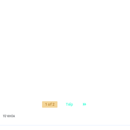
Last
1 of 2
Tiếp
TỪ KHÓA