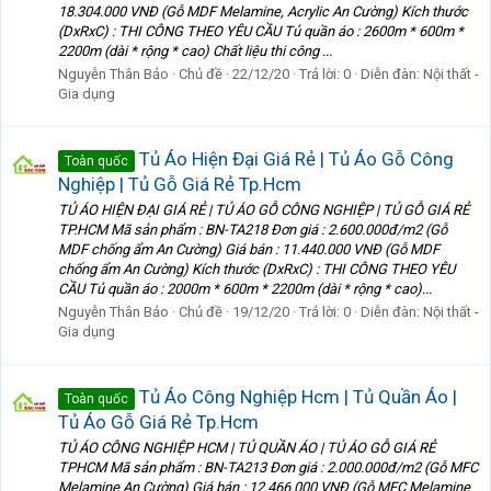
18.304.000 VNĐ (Gỗ MDF Melamine, Acrylic An Cường) Kích thước
(DxRxC) : THI CÔNG THEO YÊU CẦU Tủ quần áo : 2600m * 600m *
2200m (dài * rộng * cao) Chất liệu thi công ...
Nguyễn Thân Bảo
Chủ đề
22/12/20
Trả lời: 0
Diễn đàn:
Nội thất -
Gia dụng
Tủ Áo Hiện Đại Giá Rẻ | Tủ Áo Gỗ Công
Toàn quốc
Nghiệp | Tủ Gỗ Giá Rẻ Tp.Hcm
TỦ ÁO HIỆN ĐẠI GIÁ RẺ | TỦ ÁO GỖ CÔNG NGHIỆP | TỦ GỖ GIÁ RẺ
TP.HCM Mã sản phẩm : BN-TA218 Đơn giá : 2.600.000đ/m2 (Gỗ
MDF chống ẩm An Cường) Giá bán : 11.440.000 VNĐ (Gỗ MDF
chống ẩm An Cường) Kích thước (DxRxC) : THI CÔNG THEO YÊU
CẦU Tủ quần áo : 2000m * 600m * 2200m (dài * rộng * cao)...
Nguyễn Thân Bảo
Chủ đề
19/12/20
Trả lời: 0
Diễn đàn:
Nội thất -
Gia dụng
Tủ Áo Công Nghiệp Hcm | Tủ Quần Áo |
Toàn quốc
Tủ Áo Gỗ Giá Rẻ Tp.Hcm
TỦ ÁO CÔNG NGHIỆP HCM | TỦ QUẦN ÁO | TỦ ÁO GỖ GIÁ RẺ
TPHCM Mã sản phẩm : BN-TA213 Đơn giá : 2.000.000đ/m2 (Gỗ MFC
Melamine An Cường) Giá bán : 12.466.000 VNĐ (Gỗ MFC Melamine