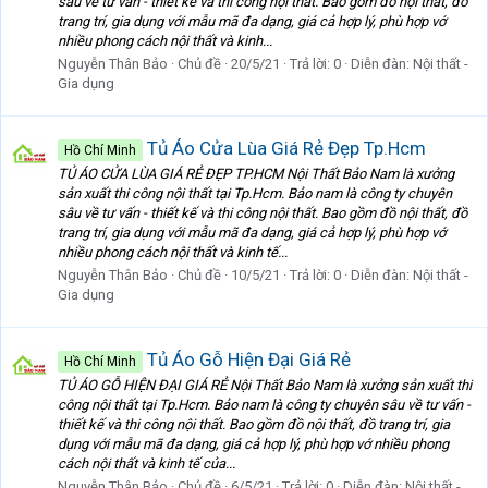
sâu về tư vấn - thiết kế và thi công nội thất. Bao gồm đồ nội thất, đồ
trang trí, gia dụng với mẫu mã đa dạng, giá cả hợp lý, phù hợp vớ
nhiều phong cách nội thất và kinh...
Nguyễn Thân Bảo
Chủ đề
20/5/21
Trả lời: 0
Diễn đàn:
Nội thất -
Gia dụng
Tủ Áo Cửa Lùa Giá Rẻ Đẹp Tp.Hcm
Hồ Chí Minh
TỦ ÁO CỬA LÙA GIÁ RẺ ĐẸP TP.HCM Nội Thất Bảo Nam là xưởng
sản xuất thi công nội thất tại Tp.Hcm. Bảo nam là công ty chuyên
sâu về tư vấn - thiết kế và thi công nội thất. Bao gồm đồ nội thất, đồ
trang trí, gia dụng với mẫu mã đa dạng, giá cả hợp lý, phù hợp vớ
nhiều phong cách nội thất và kinh tế...
Nguyễn Thân Bảo
Chủ đề
10/5/21
Trả lời: 0
Diễn đàn:
Nội thất -
Gia dụng
Tủ Áo Gỗ Hiện Đại Giá Rẻ
Hồ Chí Minh
TỦ ÁO GỖ HIỆN ĐẠI GIÁ RẺ Nội Thất Bảo Nam là xưởng sản xuất thi
công nội thất tại Tp.Hcm. Bảo nam là công ty chuyên sâu về tư vấn -
thiết kế và thi công nội thất. Bao gồm đồ nội thất, đồ trang trí, gia
dụng với mẫu mã đa dạng, giá cả hợp lý, phù hợp vớ nhiều phong
cách nội thất và kinh tế của...
Nguyễn Thân Bảo
Chủ đề
6/5/21
Trả lời: 0
Diễn đàn:
Nội thất -