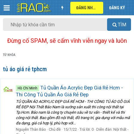
ĐĂNG NHẬP
ĐĂNG KÝ
TÌM
Đừng cố SPAM, sẽ cấm vĩnh viễn ngay và luôn
TỪ KHÓA
tủ áo giá rẻ tphcm
Tủ Quần Áo Acrylic Đẹp Giá Rẻ Hcm -
Hồ Chí Minh
Thi Công Tủ Quần Áo Giá Rẻ Đẹp
TỦ QUẦN ÁO ACRYLIC ĐẸP GIÁ RẺ HCM - THI CÔNG TỦ ÁO GỖ GIÁ
RẺ ĐẸP Nội Thất Bảo Nam là xưởng sản xuất thi công nội thất tại
Tp.Hcm. Bảo nam là công ty chuyên sâu về tư vấn - thiết kế và thi
công nội thất. Bao gồm đồ nội thất, đồ trang trí, gia dụng với mẫu mã
đa dạng, giá cả hợp lý, phù hợp với...
Nguyễn Thân Bảo
Chủ đề
15/7/22
Trả lời: 0
Diễn đàn:
Nội thất -