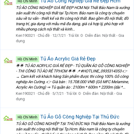
Tủ Áo Công Nghiệp Giá Rẻ Đẹp Hcm
Hồ Chí Minh
TỦ ÁO CÔNG NGHIỆP GIÁ RẺ ĐẸP HCM Nội Thất Bảo Nam là xưởng
sản xuất thi công nội thất tại Tp.Hcm. Bảo nam là công ty chuyên
sâu về tư vấn - thiết kế và thi công nội thất. Bao gồm đồ nội thất, đồ
trang trí, gia dụng với mẫu mã đa dạng, giá cả hợp lý, phù hợp với
nhiều phong cách nội thất và kinh...
Ken190321
Chủ đề
12/7/21
Trả lời: 0
Diễn đàn:
Nội thất - Gia
dụng
Tủ Áo Acrylic Giá Rẻ Đẹp
Hồ Chí Minh
🌟🌟 TỦ ÁO ACRYLIC GIÁ RẺ ĐẸP - TỦ QUẦN ÁO GỖ CÔNG NGHIỆP
- THI CÔNG TỦ ÁO RẺ TP.HCM 🌟🌟 📌#HOTLINE_0935314353 👉
→ Cam kết với khách hàng Sản phẩm được thi công 100% Gỗ công
nghiệp An Cường. 👉 Giá bán : 15.708.000 VNĐ (Gỗ MFC Melamine,
Acrylic An Cường) ⇒ Tủ quần áo : 2100m * 600m * 2200m (dài *...
Ken190321
Chủ đề
5/7/21
Trả lời: 0
Diễn đàn:
Nội thất - Gia
dụng
Tủ Ảo Gỗ Công Nghiệp Tại Thủ Đức
Hồ Chí Minh
TỦ ÁO GỖ CÔNG NGHIỆP TẠI THỦ ĐỨC Nội Thất Bảo Nam là xưởng
sản xuất thi công nội thất tại Tp.Hcm. Bảo nam là công ty chuyên