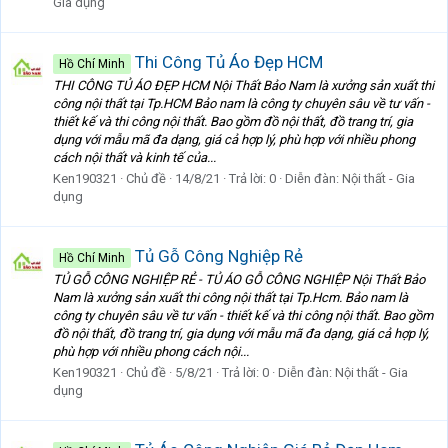
Gia dụng
Thi Công Tủ Áo Đẹp HCM
Hồ Chí Minh
THI CÔNG TỦ ÁO ĐẸP HCM Nội Thất Bảo Nam là xưởng sản xuất thi
công nội thất tại Tp.HCM Bảo nam là công ty chuyên sâu về tư vấn -
thiết kế và thi công nội thất. Bao gồm đồ nội thất, đồ trang trí, gia
dụng với mẫu mã đa dạng, giá cả hợp lý, phù hợp với nhiều phong
cách nội thất và kinh tế của...
Ken190321
Chủ đề
14/8/21
Trả lời: 0
Diễn đàn:
Nội thất - Gia
dụng
Tủ Gỗ Công Nghiệp Rẻ
Hồ Chí Minh
TỦ GỖ CÔNG NGHIỆP RẺ - TỦ ÁO GỖ CÔNG NGHIỆP Nội Thất Bảo
Nam là xưởng sản xuất thi công nội thất tại Tp.Hcm. Bảo nam là
công ty chuyên sâu về tư vấn - thiết kế và thi công nội thất. Bao gồm
đồ nội thất, đồ trang trí, gia dụng với mẫu mã đa dạng, giá cả hợp lý,
phù hợp với nhiều phong cách nội...
Ken190321
Chủ đề
5/8/21
Trả lời: 0
Diễn đàn:
Nội thất - Gia
dụng