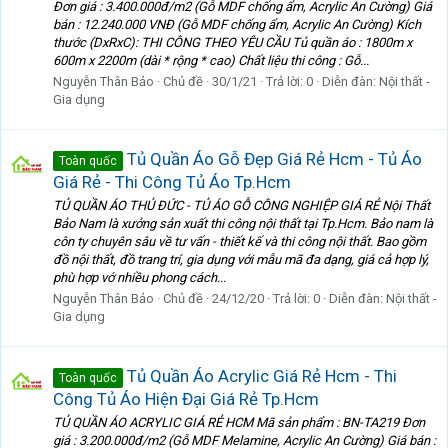
Đơn giá : 3.400.000đ/m2 (Gỗ MDF chống ẩm, Acrylic An Cường) Giá
bán : 12.240.000 VNĐ (Gỗ MDF chống ẩm, Acrylic An Cường) Kích
thước (DxRxC): THI CÔNG THEO YÊU CẦU Tủ quần áo : 1800m x
600m x 2200m (dài * rộng * cao) Chất liệu thi công : Gỗ...
Nguyễn Thân Bảo
Chủ đề
30/1/21
Trả lời: 0
Diễn đàn:
Nội thất -
Gia dụng
Tủ Quần Áo Gỗ Đẹp Giá Rẻ Hcm - Tủ Áo
Toàn quốc
Giá Rẻ - Thi Công Tủ Áo Tp.Hcm
TỦ QUẦN ÁO THỦ ĐỨC - TỦ ÁO GỖ CÔNG NGHIỆP GIÁ RẺ Nội Thất
Bảo Nam là xưởng sản xuất thi công nội thất tại Tp.Hcm. Bảo nam là
côn ty chuyên sâu về tư vấn - thiết kế và thi công nội thất. Bao gồm
đồ nội thất, đồ trang trí, gia dụng với mẫu mã đa dạng, giá cả hợp lý,
phù hợp vớ nhiều phong cách...
Nguyễn Thân Bảo
Chủ đề
24/12/20
Trả lời: 0
Diễn đàn:
Nội thất -
Gia dụng
Tủ Quần Áo Acrylic Giá Rẻ Hcm - Thi
Toàn quốc
Công Tủ Áo Hiện Đại Giá Rẻ Tp.Hcm
TỦ QUẦN ÁO ACRYLIC GIÁ RẺ HCM Mã sản phẩm : BN-TA219 Đơn
giá : 3.200.000đ/m2 (Gỗ MDF Melamine, Acrylic An Cường) Giá bán :