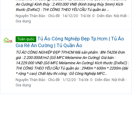
An Cường) Kính thủy : 2.493.000 VNĐ (Kính tráng thủy 5mm) Kích
thước (DxRxC) : THI CÔNG THEO YÊU CẦU Tủ quần áo ...
Nguyễn Thân Bảo
Chủ đề
14/12/20
Trả lời: 0
Diễn đàn:
Nội thất -
Gia dụng
Tủ Áo Công Nghiệp Đẹp Tp.Hcm | Tủ Áo
Toàn quốc
Giá Rẻ An Cường | Tủ Quần Áo
TỦ ÁO CÔNG NGHIỆP ĐẸP TP.HCM Mã sản phẩm : BN-TA206 Đơn
giá : 2.200.000đ/m2 (Gỗ MFC Melamine An Cường) Giá bán :
14.229.000 VNĐ (Gỗ MFC Melamine An Cường) Kích thước (DxRxC) :
THI CÔNG THEO YÊU CẦU Tủ quần áo : 2940m * 600m * 2200m (dài
* rộng * cao) Chất liệu thi công : Gỗ Công Nghiệp MFC...
Nguyễn Thân Bảo
Chủ đề
1/12/20
Trả lời: 0
Diễn đàn:
Nội thất -
Gia dụng