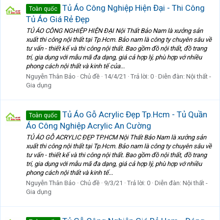
Tủ Áo Công Nghiệp Hiện Đại - Thi Công
Toàn quốc
Tủ Áo Giá Rẻ Đẹp
TỦ ÁO CÔNG NGHIỆP HIỆN ĐẠI Nội Thất Bảo Nam là xưởng sản
xuất thi công nội thất tại Tp.Hcm. Bảo nam là công ty chuyên sâu về
tư vấn - thiết kế và thi công nội thất. Bao gồm đồ nội thất, đồ trang
trí, gia dụng với mẫu mã đa dạng, giá cả hợp lý, phù hợp vớ nhiều
phong cách nội thất và kinh tế của...
Nguyễn Thân Bảo
Chủ đề
14/4/21
Trả lời: 0
Diễn đàn:
Nội thất -
Gia dụng
Tủ Áo Gỗ Acrylic Đẹp Tp.Hcm - Tủ Quần
Toàn quốc
Áo Công Nghiệp Acrylic An Cường
TỦ ÁO GỖ ACRYLIC ĐẸP TP.HCM Nội Thất Bảo Nam là xưởng sản
xuất thi công nội thất tại Tp.Hcm. Bảo nam là công ty chuyên sâu về
tư vấn - thiết kế và thi công nội thất. Bao gồm đồ nội thất, đồ trang
trí, gia dụng với mẫu mã đa dạng, giá cả hợp lý, phù hợp vớ nhiều
phong cách nội thất và kinh tế...
Nguyễn Thân Bảo
Chủ đề
9/3/21
Trả lời: 0
Diễn đàn:
Nội thất -
Gia dụng