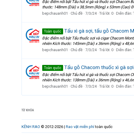
Đặc điểm nổi bật Tẩu hút xì gà và thuốc sợi Chacom 
thước: 148mm (Dài) x 38,5mm (Rộng) x 53mm (Cao) Đư
bepchauanh01
Chủ đề
7/3/24
Trả lời: 0
Diễn đàn:
Tẩu xì gà sợi, tẩu gỗ Chacom Mo
Toàn quốc
Đặc điểm nổi bật Tẩu thuốc sợi và cigar Chacom Mont
nhiên Kích thước: 145mm (Dài) x 36mm (Rộng) x 48,6m
bepchauanh01
Chủ đề
7/3/24
Trả lời: 0
Diễn đàn:
Tẩu gỗ Chacom thuốc xì gà sợi
Toàn quốc
Đặc điểm nổi bật Tẩu hút xì gà và thuốc sợi Chacom 
nhiên Kích thước: 138mm (Dài) x 36mm (Rộng) x 46,6
bepchauanh01
Chủ đề
7/3/24
Trả lời: 0
Diễn đàn:
TỪ KHÓA
KÊNH RAO
© 2012-2026 |
Rao vặt miễn phí
toàn quốc