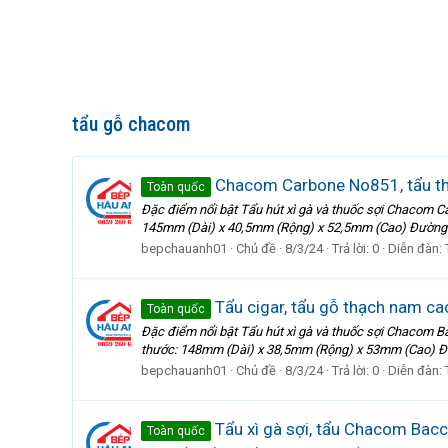
tẩu gỗ chacom
Chacom Carbone No851, tẩu thuố
Toàn quốc
Đặc điểm nổi bật Tẩu hút xì gà và thuốc sợi Chacom 
145mm (Dài) x 40,5mm (Rộng) x 52,5mm (Cao) Đường k
bepchauanh01
Chủ đề
8/3/24
Trả lời: 0
Diễn đàn:
Tẩu cigar, tẩu gỗ thạch nam 
Toàn quốc
Đặc điểm nổi bật Tẩu hút xì gà và thuốc sợi Chacom 
thước: 148mm (Dài) x 38,5mm (Rộng) x 53mm (Cao) Đư
bepchauanh01
Chủ đề
8/3/24
Trả lời: 0
Diễn đàn:
Tẩu xì gà sợi, tẩu Chacom Bac
Toàn quốc