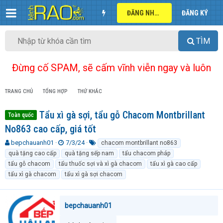
ĐĂNG NHẬP
ĐĂNG KÝ
TÌM
Đừng cố SPAM, sẽ cấm vĩnh viễn ngay và luôn
TRANG CHỦ
TỔNG HỢP
THỨ KHÁC
Tẩu xì gà sợi, tẩu gỗ Chacom Montbrillant
Toàn quốc
No863 cao cấp, giá tốt
T
N
T
bepchauanh01
7/3/24
chacom montbrillant no863
h
g
ừ
quà tặng cao cấp
quà tặng sếp nam
tẩu chacom pháp
r
à
k
tẩu gỗ chacom
tẩu thuốc sợi và xì gà chacom
tẩu xì gà cao cấp
e
y
h
tẩu xì gà chacom
tẩu xì gà sợi chacom
a
g
ó
d
ử
a
s
i
t
bepchauanh01
a
r