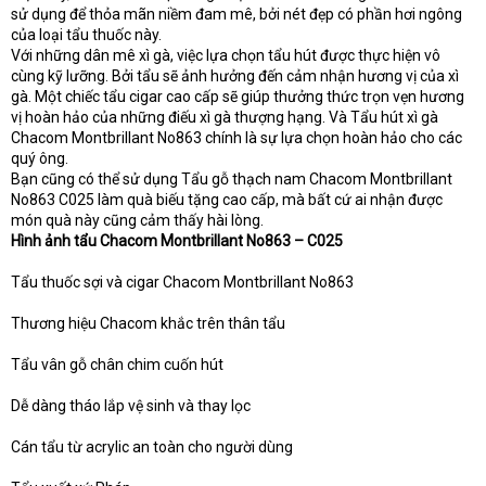
sử dụng để thỏa mãn niềm đam mê, bởi nét đẹp có phần hơi ngông
của loại tẩu thuốc này.
Với những dân mê xì gà, việc lựa chọn tẩu hút được thực hiện vô
cùng kỹ lưỡng. Bởi tẩu sẽ ảnh hưởng đến cảm nhận hương vị của xì
gà. Một chiếc tẩu cigar cao cấp sẽ giúp thưởng thức trọn vẹn hương
vị hoàn hảo của những điếu xì gà thượng hạng. Và Tẩu hút xì gà
Chacom Montbrillant No863 chính là sự lựa chọn hoàn hảo cho các
quý ông.
Bạn cũng có thể sử dụng Tẩu gỗ thạch nam Chacom Montbrillant
No863 C025 làm quà biếu tặng cao cấp, mà bất cứ ai nhận được
món quà này cũng cảm thấy hài lòng.
Hình ảnh tẩu Chacom Montbrillant No863 – C025
Tẩu thuốc sợi và cigar Chacom Montbrillant No863
Thương hiệu Chacom khắc trên thân tẩu
Tẩu vân gỗ chân chim cuốn hút
Dễ dàng tháo lắp vệ sinh và thay lọc
Cán tẩu từ acrylic an toàn cho người dùng