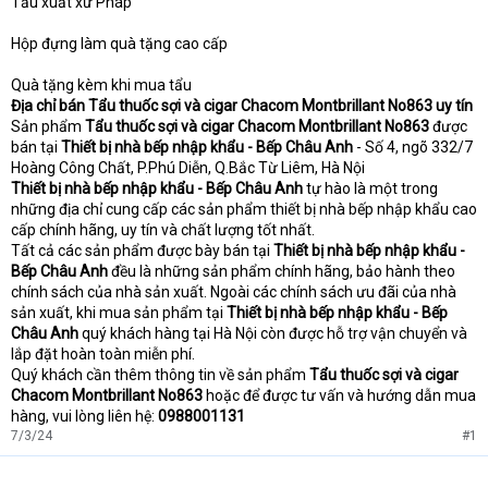
Tẩu xuất xứ Pháp
Hộp đựng làm quà tặng cao cấp
Quà tặng kèm khi mua tẩu
Địa chỉ bán Tẩu thuốc sợi và cigar Chacom Montbrillant No863 uy tín
Sản phẩm
Tẩu thuốc sợi và cigar Chacom Montbrillant No863
được
bán tại
Thiết bị nhà bếp nhập khẩu - Bếp Châu Anh
- Số 4, ngõ 332/7
Hoàng Công Chất, P.Phú Diễn, Q.Bắc Từ Liêm, Hà Nội
Thiết bị nhà bếp nhập khẩu - Bếp Châu Anh
tự hào là một trong
những địa chỉ cung cấp các sản phẩm thiết bị nhà bếp nhập khẩu cao
cấp chính hãng, uy tín và chất lượng tốt nhất.
Tất cả các sản phẩm được bày bán tại
Thiết bị nhà bếp nhập khẩu -
Bếp Châu Anh
đều là những sản phẩm chính hãng, bảo hành theo
chính sách của nhà sản xuất. Ngoài các chính sách ưu đãi của nhà
sản xuất, khi mua sản phẩm tại
Thiết bị nhà bếp nhập khẩu - Bếp
Châu Anh
quý khách hàng tại Hà Nội còn được hỗ trợ vận chuyển và
lắp đặt hoàn toàn miễn phí.
Quý khách cần thêm thông tin về sản phẩm
Tẩu thuốc sợi và cigar
Chacom Montbrillant No863
hoặc để được tư vấn và hướng dẫn mua
hàng, vui lòng liên hệ:
0988001131
7/3/24
#1