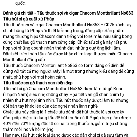
quốc.
Đánh giá chi tiết - Tẩu thuốc sợi và cigar Chacom Montbrillant No863
Tẩu hút xì gà xuất xứ Pháp
Tẩu thuốc sợi và cigar Chacom Montbrillant No863 – C025 xách tay
chính hãng từ Pháp với thiết kế sang trọng, đẳng cấp. Sản phẩm
mang thương hiệu Chacom danh tiếng với tone màu nâu sáng bóng
cùng chất liệu gỗ thạch nam cứng cáp. Chiếc tẩu xì gà này rất phù
hợp với những doanh nhân thành đạt, những quý ông lịch lãm.
Đặc biệt trên thân tẩu còn được khắc chìm logo thương hiệu Chacom
Montbrillant đẳng cấp.
Tẩu thuốc Chacom Montbrillant No863 có form dáng cổ điển dễ
dùng với tất cả mọi người. Đây là một trong những kiểu dáng dễ dùng
nhất, phù hợp với mọi hoàn cảnh.
Tẩu thuốc sợi gỗ thạch nam bền đẹp
Tẩu hút xì gà Chacom Montbrillant No863 được làm từ gỗ Briar
(Thạch Nam) siêu nhẹ chống cháy. Họa tiết vân gỗ chân chim tự
nhiên thu hút mọi ánh nhìn. Tẩu hút thuốc này được làm từ những
đôi bàn tay khéo léo của các nghệ nhân lành nghề.
Chiếc tẩu này cũng là 1 chiếc tẩu dành để hút thuốc lá sợi cực kỳ
đẳng cấp. Việc sử dụng tẩu để hút thuốc có thể giúp bạn giảm được
40% đến 70% lượng độc tố có hại trong thuốc lá, giảm triệu chứng
thâm môi, ho và hôi miệng.
Hiện nay, tẩu hút các loại đang được các dân chơi xì gà sưu tầm và