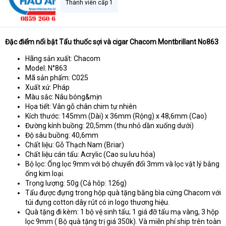
Thành viên cấp 1
t
e
r
Đặc điểm nổi bật Tẩu thuốc sợi và cigar Chacom Montbrillant No863
Hãng sản xuất: Chacom
Model: N°863
Mã sản phẩm: C025
Xuất xứ: Pháp
Màu sắc: Nâu bóng&mịn
Họa tiết: Vân gỗ chân chim tự nhiên
Kích thước: 145mm (Dài) x 36mm (Rộng) x 48,6mm (Cao)
Đường kính buồng: 20,5mm (thu nhỏ dần xuống dưới)
Độ sâu buồng: 40,6mm
Chất liệu: Gỗ Thạch Nam (Briar)
Chất liệu cán tẩu: Acrylic (Cao su lưu hóa)
Bộ lọc: Ống lọc 9mm với bộ chuyển đổi 3mm và lọc vật lý bằng
ống kim loại.
Trọng lượng: 50g (Cả hôp: 126g)
Tẩu được đựng trong hộp quà tặng bằng bìa cứng Chacom với
túi đựng cotton dây rút có in logo thương hiệu.
Quà tặng đi kèm: 1 bộ vệ sinh tẩu; 1 giá đỡ tẩu mạ vàng, 3 hộp
lọc 9mm ( Bộ quà tặng trị giá 350k). Và miễn phí ship trên toàn