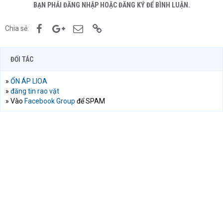
BẠN PHẢI ĐĂNG NHẬP HOẶC ĐĂNG KÝ ĐỂ BÌNH LUẬN.
Facebook
Google+
Email
Link
Chia sẻ:
ĐỐI TÁC
»
ỔN ÁP LIOA
»
đăng tin rao vặt
» Vào
Facebook Group
để SPAM