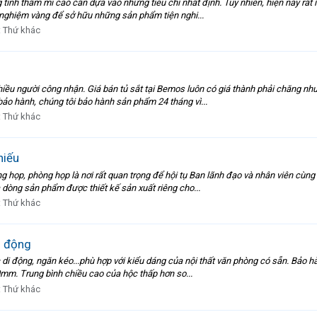
ính thẩm mĩ cao cần dựa vào những tiêu chí nhất định. Tuy nhiên, hiện nay rất í
h nghiệm vàng để sở hữu những sản phẩm tiện nghi...
:
Thứ khác
hiều người công nhận. Giá bán tủ sắt tại Bemos luôn có giá thành phải chăng nh
ảo hành, chúng tôi bảo hành sản phẩm 24 tháng vì...
:
Thứ khác
hiếu
 họp, phòng họp là nơi rất quan trọng để hội tụ Ban lãnh đạo và nhân viên cùn
 dòng sản phẩm được thiết kế sản xuất riêng cho...
:
Thứ khác
i động
ộc di động, ngăn kéo...phù hợp với kiểu dáng của nội thất văn phòng có sẵn. Bảo
mm. Trung bình chiều cao của hộc thấp hơn so...
:
Thứ khác