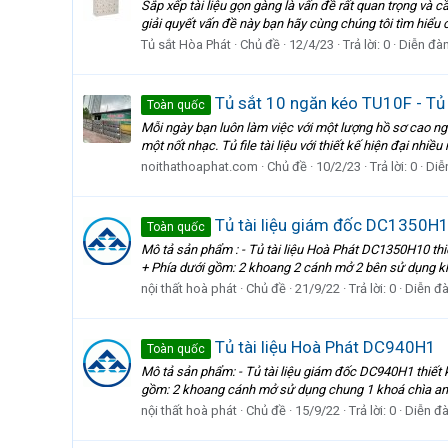
Sắp xếp tài liệu gọn gàng là vấn đề rất quan trọng và c
giải quyết vấn đề này bạn hãy cùng chúng tôi tìm hiểu 
Tủ sắt Hòa Phát
Chủ đề
12/4/23
Trả lời: 0
Diễn đà
Tủ sắt 10 ngăn kéo TU10F - Tủ đ
Toàn quốc
Mỗi ngày bạn luôn làm việc với một lượng hồ sơ cao ngút
một nốt nhạc. Tủ file tài liệu với thiết kế hiện đại nhiề
noithathoaphat.com
Chủ đề
10/2/23
Trả lời: 0
Diễ
Tủ tài liệu giám đốc DC1350H
Toàn quốc
Mô tả sản phẩm : - Tủ tài liệu Hoà Phát DC1350H10 thi
+ Phía dưới gồm: 2 khoang 2 cánh mở 2 bên sử dụng kho
nội thất hoà phát
Chủ đề
21/9/22
Trả lời: 0
Diễn đ
Tủ tài liệu Hoà Phát DC940H1
Toàn quốc
Mô tả sản phẩm: - Tủ tài liệu giám đốc DC940H1 thiết 
gồm: 2 khoang cánh mở sử dụng chung 1 khoá chìa an to
nội thất hoà phát
Chủ đề
15/9/22
Trả lời: 0
Diễn đ