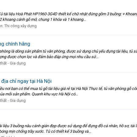
 Tủ tài liệu Hoà Phát HP1960-3G4D thiết kế chữ nhật đứng gồm 3 buồng: + Khoang
 2 khoang cánh gỗ mở, chung 1 khóa và 1 khoang...
àn:
Thi công xây dựng
ng chính hãng
hòng là dòng sản phẩm tủ văn phòng, được sử dụng chủ yếu đựng tài liệu, tủ sắ
ượng được chọn lọc và đảm bảo đáp ứng mọi nhu cầu sử...
 thất - Gia dụng
n địa chỉ ngay tại Hà Nội
hiều nơi bạn có thể mua tủ gỗ tài liệu giá rẻ tại Hà Nội Thực tế, tủ văn phòng gỗ
 của mỗi sản phẩm. Quanh khu vực Hà Nội có...
 thất - Gia dụng
 liệu 3 buồng nâu cánh gián đẹp được sử dụng để đựng đồ cá nhân, hồ sơ, tài liệ
ng mịn chống trầy xước. Tủ có thiết kế 3 buồng và...