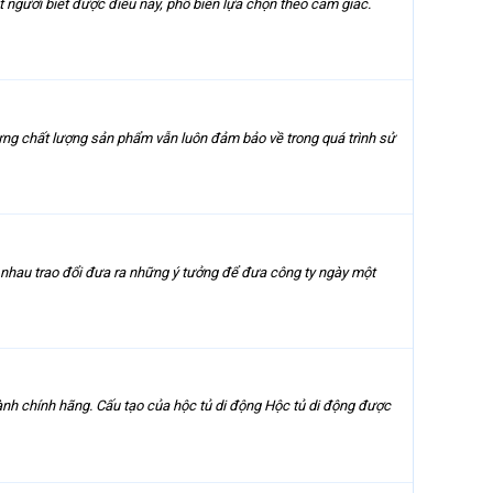
t người biết được điều này, phổ biến lựa chọn theo cảm giác.
ưng chất lượng sản phẩm vẫn luôn đảm bảo về trong quá trình sử
g nhau trao đổi đưa ra những ý tưởng để đưa công ty ngày một
 hành chính hãng. Cấu tạo của hộc tủ di động Hộc tủ di động được