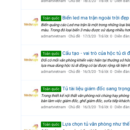
admartvietnam
Chủ đề
18/3/20
Trả lời: 0
Diễn đàn
Biển led ma trận ngoài trời đẹp
Toàn quốc
Biển quảng cáo Led ma trận là một trong những loại bi
màu. Trong đó loại biển 3 màu được sử dụng nhiều hơn 
admartvietnam
Chủ đề
17/3/20
Trả lời: 0
Diễn đàn
Cấu tạo - vai trò của hộc tủ di 
Toàn quốc
Đối có mỗi văn phòng khiến việc hiện tại thường sở hữu
lựa mua dùng hộc tủ di động có lại được rộng rãi tiện thể
admartvietnam
Chủ đề
16/3/20
Trả lời: 0
Diễn đàn
Tủ tài liệu giám đốc sang trọng
Toàn quốc
Trong thiết kế nội thất văn phòng nói chúng hay phòng g
bàn làm việc giám đốc, ghế giám đốc, sofa tiếp khách… t
admartvietnam
Chủ đề
16/3/20
Trả lời: 0
Diễn đàn
Lựa chọn tủ văn phòng như thế
Toàn quốc