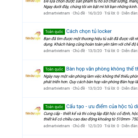
Để lựa chọn được sản phẩm tủ hồ sơ chất lượng, mang t
Ngay dưới đây, chúng tôi xin bật mí tới bạn những kin
admartvietnam
Chủ đề
16/3/20
Trả lời: 0
Diễn đàn
Cách chọn tủ locker
Toàn quốc
Bạn đã tìm được một thương hiệu tủ sắt đã được rất n
dụng. Khách hàng cũng hoàn toàn yên tâm với chế độ b
admartvietnam
Chủ đề
13/3/20
Trả lời: 0
Diễn đàn
Bàn họp văn phòng không thể t
Toàn quốc
Ngày nay một văn phòng làm việc không thể thiếu phòng
phát triển hơn. Quy cách bàn họp văn phòng Bàn họp là
admartvietnam
Chủ đề
13/3/20
Trả lời: 0
Diễn đàn
Cấu tạo - ưu điểm của hộc tủ d
Toàn quốc
Cung cấp - thiết kế và thi công lắp đặt hộc cố định, h
thiết kế có chiều cao dao động khoảng từ 510mm- 750
admartvietnam
Chủ đề
12/3/20
Trả lời: 0
Diễn đàn