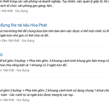
ần thiết trong các văn phòng và doanh nghiệp. Tuy nhiên, việc quản lý giấy tờ, hồ 
cách tổ chức văn phòng gọn gàng, tiện...
n:
Nội thất - Gia dụng
ựng file tài liệu Hòa Phát
 mà không thể để chúng bừa bộn trên bàn làm việc được vì thế một chiếc tủ file tài
u ngăn kéo nhỏ gọn có thể chia và để...
n đàn:
Nội thất - Gia dụng
10
ết kế gồm 3 buồng: + Phía trên gồm: 3 khoang cánh kính khung gôc bên trong có 2
á chìa riêng biệt và 1 khoang có 3 ngăn kéo để...
àn:
Nội thất - Gia dụng
kế gồm 3 buồng: + Phía trên gồm: 2 khoang cánh kính sử dụng chung 1 khoá chìa, 
àn - Các cánh tủ và ngăn kéo được trang bị các tay...
àn:
Nội thất - Gia dụng