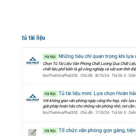
tủ tài liệu
Những tiêu chí quan trọng khi lựa 
Hà Nội
Chọn Tủ Tài Liệu Văn Phòng Chất Lượng Qua Chất Liệu Bề
chất liệu phổ biến là gỗ công nghiệp và sắt sơn tĩnh đi
NoiThatHoaPhat352
Chủ đề
8/10/24
Trả lời: 0
Diễ
Tủ tài liệu mini: Lựa chọn Hoàn h
Hà Nội
Với không gian văn phòng ngày càng thu hẹp, việc lựa ch
giải pháp hoàn hảo cho những văn phòng nhỏ, nơi cần sự
NoiThatHoaPhat352
Chủ đề
7/10/24
Trả lời: 0
Diễ
Tổ chức văn phòng gọn gàng, tiện 
Hà Nội