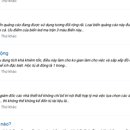
:
Thứ khác
ển quảng cáo đang được sử dụng tương đối rộng rãi. Loại biển quảng cáo này đượ
cả. Ưu điểm của biển led ma trận 3 màu Biển này...
:
Thứ khác
động
 dung tích khá khiêm tốn, điều này làm cho ko gian làm cho việc và sắp xếp đồ 
 ích đặc biệt. Hộc tủ di động là 1 trong...
:
Thứ khác
iám đốc các nhà thiết kế không chỉ bố trí nội thất hợp lý mà việc lựa chọn các đ
hì không thể không kể đến tủ tài liệu là...
:
Thứ khác
 nào?