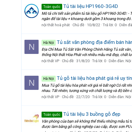
Tủ tài liệu HP1960-3G4D
Toàn quốc
Mô tả chi tiết sản phẩm tủ tài liệu gỗ HP1960-3G4D: -
ngăn để tài liệu + khoang dưới gồm 3 khoang trong đó
nội thất hoà phát
Chủ đề
10/8/22
Trả lời: 0
Diễn đ
Tủ sắt văn phòng địa điểm bán hà
Hà Nội
N
Địa Chỉ Mua Tủ Sắt Văn Phòng Chính Hãng Tủ sắt văn p
thống Nội thất Hòa Phát với nhiều mẫu mã đẹp, chất l
nội thất VP
Chủ đề
31/8/20
Trả lời: 0
Diễn đàn:
Nội
Tủ gỗ tài liệu hòa phát giá rẻ uy tí
Hà Nội
N
Mua Tủ gỗ tài liệu hòa phát với giá rẻ bất ngờ Có rất n
nhau. Tất nhiên, tương xứng với chất lượng và độ bền
nội thất VP
Chủ đề
22/7/20
Trả lời: 0
Diễn đàn:
Nội
Tủ tài liệu 3 buồng gỗ đẹp
Toàn quốc
Văn phòng của bạn sẽ không thể thiếu những mẫu tủ tài
được làm bằng gỗ công nghiệp cao cấp, được sơn PU bó