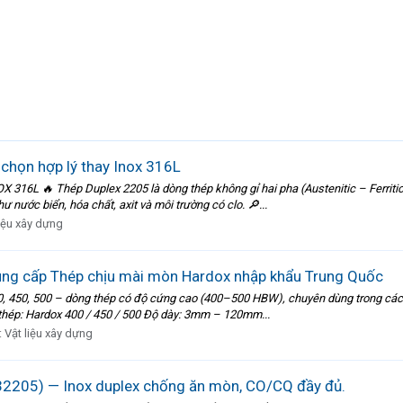
chọn hợp lý thay Inox 316L
L 🔥 Thép Duplex 2205 là dòng thép không gỉ hai pha (Austenitic – Ferritic) 
 nước biển, hóa chất, axit và môi trường có clo. 🔎...
liệu xây dựng
ng cấp Thép chịu mài mòn Hardox nhập khẩu Trung Quốc
, 450, 500 – dòng thép có độ cứng cao (400–500 HBW), chuyên dùng trong các n
c thép: Hardox 400 / 450 / 500 Độ dày: 3mm – 120mm...
:
Vật liệu xây dựng
2205) — Inox duplex chống ăn mòn, CO/CQ đầy đủ.