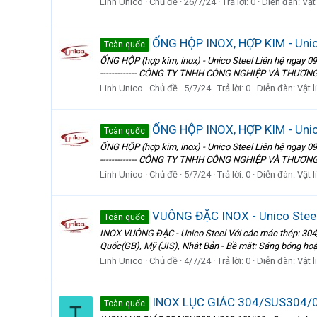
Linh Unico
Chủ đề
26/7/24
Trả lời: 0
Diễn đàn:
Vật
ỐNG HỘP INOX, HỢP KIM - Unic
Toàn quốc
ỐNG HỘP (hợp kim, inox) - Unico Steel Liên hệ ngay 090
------------- CÔNG TY TNHH CÔNG NGHIỆP VÀ THƯƠNG 
Linh Unico
Chủ đề
5/7/24
Trả lời: 0
Diễn đàn:
Vật 
ỐNG HỘP INOX, HỢP KIM - Unic
Toàn quốc
ỐNG HỘP (hợp kim, inox) - Unico Steel Liên hệ ngay 090
------------- CÔNG TY TNHH CÔNG NGHIỆP VÀ THƯƠNG 
Linh Unico
Chủ đề
5/7/24
Trả lời: 0
Diễn đàn:
Vật 
VUÔNG ĐẶC INOX - Unico Stee
Toàn quốc
INOX VUÔNG ĐẶC - Unico Steel Với các mác thép: 30
Quốc(GB), Mỹ (JIS), Nhật Bản - Bề mặt: Sáng bóng h
Linh Unico
Chủ đề
4/7/24
Trả lời: 0
Diễn đàn:
Vật 
INOX LỤC GIÁC 304/SUS304/
Toàn quốc
T