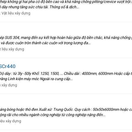
p không gỉ hai pha có độ bền cao và khả năng chống pitting/crevice vượt trội s
dày nhưng tăng sức chịu tải. Thông số & dịch...
:
Vật liệu xây dựng
thép SUS 304, mang đến sự kết hợp hoàn hảo giữa độ bền chắc, khả năng chống 
và được cuộn tròn thành các cuộn với trọng lượng đa...
t liệu xây dựng
SCr440
 : từ 3ly -50ly Khổ: 1250, 1500, ... Chiều dài : 4000mm, 6000mm Hoặc cấp th
răng Linh kiện máy móc Ngoài ra cung cấp...
ệu xây dựng
 bóng hoặc thô đen Xuất xứ: Trung Quốc. Quy cách : 50x50x6000mm hoặc cấp
ộng rãi cho nhiều ngành công nghiệp từ công nghiệp nặng đến...
liệu xây dựng