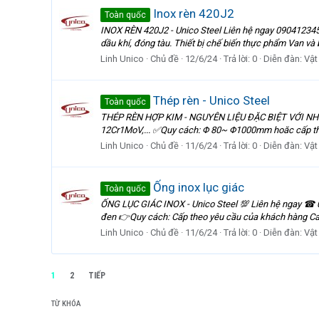
Inox rèn 420J2
Toàn quốc
INOX RÈN 420J2 - Unico Steel Liên hệ ngay 0904123459
dầu khí, đóng tàu. Thiết bị chế biến thực phẩm Van và 
Linh Unico
Chủ đề
12/6/24
Trả lời: 0
Diễn đàn:
Vật
Thép rèn - Unico Steel
Toàn quốc
THÉP RÈN HỢP KIM - NGUYÊN LIỆU ĐẶC BIỆT VỚI NH
12Cr1MoV,... ✅Quy cách: Φ 80~ Φ1000mm hoăc cấp 
Linh Unico
Chủ đề
11/6/24
Trả lời: 0
Diễn đàn:
Vật
Ống inox lục giác
Toàn quốc
ỐNG LỤC GIÁC INOX - Unico Steel 💯 Liên hệ ngay ☎ 
đen 👉Quy cách: Cấp theo yêu cầu của khách hàng Cam 
Linh Unico
Chủ đề
11/6/24
Trả lời: 0
Diễn đàn:
Vật
1
2
TIẾP
TỪ KHÓA