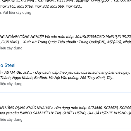
ize: H6.5~H90mm + Dài: 2mm~12000mm - Xuất xứ: Trung Quốc. - Tiêu chuẩn: JI
ox 316L, inox 310s, inox 303, inox 309, inox 420...
n:
Vật liệu xây dựng
 NGÀNH CÔNG NGHIỆP Với các mác thép: 304/SUS304/06Cr19Ni10,310S/SUS
18MO,... Xuất xứ: Trung Quốc Tiêu chuẩn : Trung Quốc(GB), Mỹ (JIS), Nhật 
 liệu xây dựng
o Steel
chuẩn: ASTM, GB, JIS,... - Quy cách: cấp theo yêu cầu của khách hàng Liên 
Thành, Ngọc Khánh, Ba Đình, Hà Nội Văn phòng: 266 Thụy Khuê, Tây...
 liệu xây dựng
IỀU ỨNG DỤNG KHÁC NHAU💯 👉Đa dạng mác thép: SCM440, SCM420, SCR440,
theo yêu cầu ❗UNICO CAM KẾT UY TÍN, CHẤT LƯỢNG, GIÁ CẢ HỢP LÝ, KHÔNG Q
 liệu xây dựng