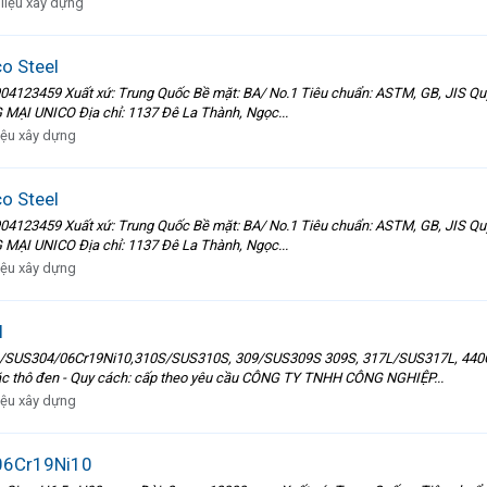
 liệu xây dựng
o Steel
4123459 Xuất xứ: Trung Quốc Bề mặt: BA/ No.1 Tiêu chuẩn: ASTM, GB, JIS Quy cách:
MẠI UNICO Địa chỉ: 1137 Đê La Thành, Ngọc...
liệu xây dựng
o Steel
4123459 Xuất xứ: Trung Quốc Bề mặt: BA/ No.1 Tiêu chuẩn: ASTM, GB, JIS Quy cách:
MẠI UNICO Địa chỉ: 1137 Đê La Thành, Ngọc...
liệu xây dựng
l
4/SUS304/06Cr19Ni10,310S/SUS310S, 309/SUS309S 309S, 317L/SUS317L, 440C/SU
oặc thô đen - Quy cách: cấp theo yêu cầu CÔNG TY TNHH CÔNG NGHIỆP...
liệu xây dựng
06Cr19Ni10