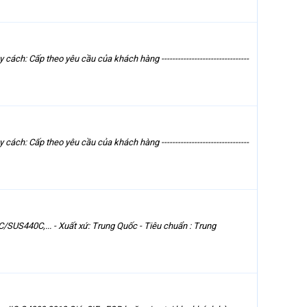
 Cấp theo yêu cầu của khách hàng --------------------------------
 Cấp theo yêu cầu của khách hàng --------------------------------
S440C,... - Xuất xứ: Trung Quốc - Tiêu chuẩn : Trung