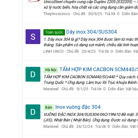
UnicoSteel chuyên cung cấp Duplex 2205 (S32205) — thé
xử lý nước biển, hóa chất và các ứng dụng cần giảm độ 
ThepInoxUnico
Chủ đề
30/9/25
Trả lời: 0
Diễn đàn
Dây inox 304/SUS304
Toàn quốc
1. Dây inox 304 là gì? Dây inox 304 được làm từ mác 
tháng. Sản phẩm có dạng sợi mảnh, chiều dài linh hoạt 
LINH UNCO
Chủ đề
23/4/25
Trả lời: 0
Diễn đàn:
Vậ
TẤM HỢP KIM CACBON SCM440/
Hà Nội
TẤM HỢP KIM CACBON SCM440/SCr440 * Quy cách: Độ dày
Trung Quốc * Ứng dụng: Làm trục lõi Trục khuỷa Bánh 
Maisteel
Chủ đề
9/1/25
Trả lời: 0
Diễn đàn:
Vật li
Inox vuông đặc 304
Bán
VUÔNG ĐẶC INOX 304/SUS304/06Cr19Ni10 Bề mặt: Sáng
(JIS), Nhật Bản ( Nhật Bản). Ứng dụng: Được sử dụng r
Maisteel
Chủ đề
26/12/24
Trả lời: 0
Diễn đàn:
Vật 