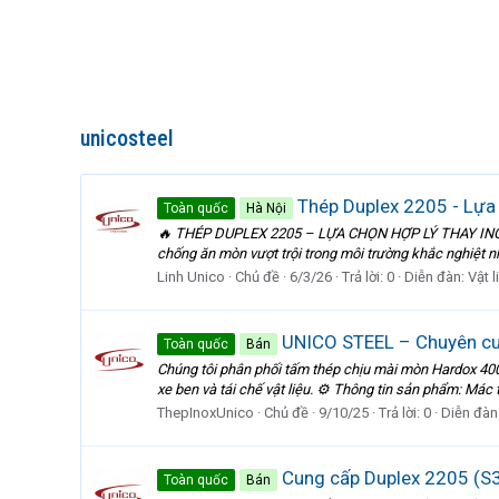
unicosteel
Thép Duplex 2205 - Lựa 
Toàn quốc
Hà Nội
🔥 THÉP DUPLEX 2205 – LỰA CHỌN HỢP LÝ THAY INOX 316
chống ăn mòn vượt trội trong môi trường khắc nghiệt như
Linh Unico
Chủ đề
6/3/26
Trả lời: 0
Diễn đàn:
Vật 
UNICO STEEL – Chuyên cu
Toàn quốc
Bán
Chúng tôi phân phối tấm thép chịu mài mòn Hardox 400
xe ben và tái chế vật liệu. ⚙️ Thông tin sản phẩm: Má
ThepInoxUnico
Chủ đề
9/10/25
Trả lời: 0
Diễn đàn
Cung cấp Duplex 2205 (S3
Toàn quốc
Bán