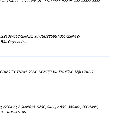
S G4303:2012 Giá: CIF , FOB hoặc giao tại kho khách hàng. ---
310S/06Cr25Ni20, 309/SUS309S/ 06Cr23Ni13/
Bản Quy cách ...
hệ ngay: CÔNG TY TNHH CÔNG NGHIỆP VÀ THƯƠNG MẠI UNICO
 SCR420, SCMN439, S20C, S40C, S50C, 35SiMn, 20CrMoH,
UA TRUNG GIAN...