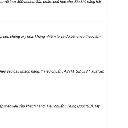
o với inox 300-series. Sản phẩm phù hợp cho dầu khí, hàng hải,
gỉ sét, chống oxy hóa, không nhiễm từ và độ bền màu theo năm
eo yêu cầu khách hàng. * Tiêu chuẩn : ASTM, GB, JIS * Xuất xứ:
 theo yêu cầu khách hàng. Tiêu chuẩn : Trung Quốc(GB), Mỹ