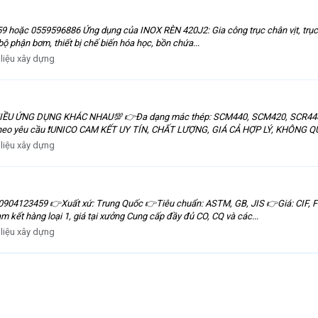
 hoặc 0559596886 Ứng dụng của INOX RÈN 420J2: Gia công trục chân vịt, trục c
bộ phận bơm, thiết bị chế biến hóa học, bồn chứa...
 liệu xây dựng
IỀU ỨNG DỤNG KHÁC NHAU💯 👉Đa dạng mác thép: SCM440, SCM420, SCR440,
theo yêu cầu ❗UNICO CAM KẾT UY TÍN, CHẤT LƯỢNG, GIÁ CẢ HỢP LÝ, KHÔNG Q
 liệu xây dựng
0904123459 👉Xuất xứ: Trung Quốc 👉Tiêu chuẩn: ASTM, GB, JIS 👉Giá: CIF, F
kết hàng loại 1, giá tại xưởng Cung cấp đầy đủ CO, CQ và các...
 liệu xây dựng