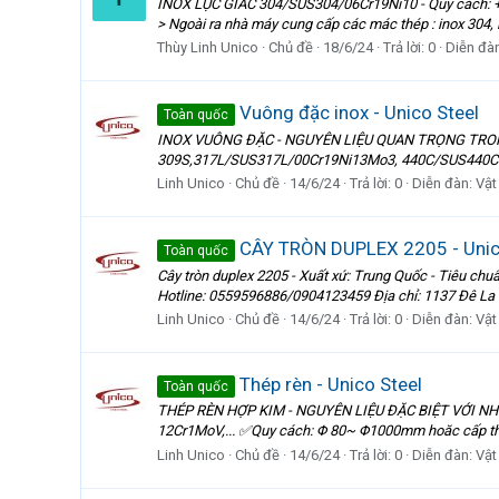
INOX LỤC GIÁC 304/SUS304/06Cr19Ni10 - Quy cách: + S
> Ngoài ra nhà máy cung cấp các mác thép : inox 304, in
Thùy Linh Unico
Chủ đề
18/6/24
Trả lời: 0
Diễn đà
Vuông đặc inox - Unico Steel
Toàn quốc
INOX VUÔNG ĐẶC - NGUYÊN LIỆU QUAN TRỌNG TRONG
309S,317L/SUS317L/00Cr19Ni13Mo3, 440C/SUS440C /9CR
Linh Unico
Chủ đề
14/6/24
Trả lời: 0
Diễn đàn:
Vật
CÂY TRÒN DUPLEX 2205 - Unic
Toàn quốc
Cây tròn duplex 2205 - Xuất xứ: Trung Quốc - Tiêu 
Hotline: 0559596886/0904123459 Địa chỉ: 1137 Đê La 
Linh Unico
Chủ đề
14/6/24
Trả lời: 0
Diễn đàn:
Vật
Thép rèn - Unico Steel
Toàn quốc
THÉP RÈN HỢP KIM - NGUYÊN LIỆU ĐẶC BIỆT VỚI NH
12Cr1MoV,... ✅Quy cách: Φ 80~ Φ1000mm hoăc cấp 
Linh Unico
Chủ đề
14/6/24
Trả lời: 0
Diễn đàn:
Vật