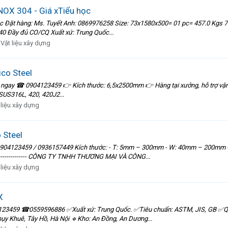
OX 304 - Giá xTiểu học
Đặt hàng: Ms. Tuyết Anh: 0869976258 Size: 73x1580x500= 01 pc= 457.0 Kgs 
40 Đầy đủ CO/CQ Xuất xứ: Trung Quốc...
:
Vật liệu xây dựng
ico Steel
ngay ☎ 0904123459 👉 Kích thước: 6,5x2500mm 👉 Hàng tại xưởng, hỗ trợ vận
SUS316L, 420, 420J2...
 liệu xây dựng
 Steel
 0904123459 / 0936157449 Kích thước: - T: 5mm – 300mm - W: 40mm – 200mm 
---------------------- CÔNG TY TNHH THƯƠNG MẠI VÀ CÔNG...
 liệu xây dựng
X
23459 ☎0559596886 ✅Xuất xứ: Trung Quốc. ✅Tiêu chuẩn: ASTM, JIS, GB ✅Quy 
: 266 Thụy Khuê, Tây Hồ, Hà Nội 🔹Kho: An Đồng, An Dương...