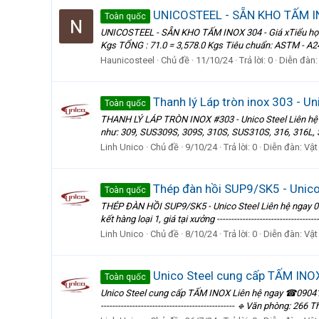
UNICOSTEEL - SẴN KHO TẤM IN
Toàn quốc
UNICOSTEEL - SẴN KHO TẤM INOX 304 - Giá xTiểu học 
Kgs TỔNG : 71.0 = 3,578.0 Kgs Tiêu chuẩn: ASTM - A2
Haunicosteel
Chủ đề
11/10/24
Trả lời: 0
Diễn đàn
Thanh lý Láp tròn inox 303 - Un
Toàn quốc
THANH LÝ LÁP TRÒN INOX #303 - Unico Steel Liên hệ 
như: 309, SUS309S, 309S, 310S, SUS310S, 316, 316L, 
Linh Unico
Chủ đề
9/10/24
Trả lời: 0
Diễn đàn:
Vật
Thép đàn hồi SUP9/SK5 - Unico
Toàn quốc
THÉP ĐÀN HỒI SUP9/SK5 - Unico Steel Liên hệ ngay
kết hàng loại 1, giá tại xưởng ---------------------------
Linh Unico
Chủ đề
8/10/24
Trả lời: 0
Diễn đàn:
Vật
Unico Steel cung cấp TẤM INO
Toàn quốc
Unico Steel cung cấp TẤM INOX Liên hệ ngay ☎09041
----------------------------------------------- 🔹Văn phòng