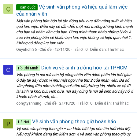
Vệ sinh văn phòng và hiệu quả làm việc
Toàn quốc
Q
của nhân viên
Một văn phòng bừa bộn lại tác động tiêu cực đến năng suất và hiệu
quả làm việc. Điều này sẽ dẫn đến một môi trường không lành mạnh
cho bạn và nhân viên của bạn. Cùng mình tham khảo những lý do vì
sao văn phòng bẩn sẽ khiến bạn làm việc không có hiệu quả nhé! 1.
Không có động lực làm việc...
Quynhchi36
Chủ đề
12/11/20
Trả lời: 0
Diễn đàn:
Thứ khác
Dịch vụ vệ sinh trường học tại TP.HCM
Hồ Chí Minh
C
Văn phòng là nơi mà cán bộ công nhân viên dành phần lớn thời gian
ở đây,tại đây được ví như một ngôi nhà thứ 2 của nhân viên, Đa số
văn phòng đều nằm ở những nơi sầm uất,đường lớn, nhiều xe cộ đi
lại sinh ra khói bụi. Hơn nữa, nơi đây cũng là nơi dễ sinh sôi nảy nở vi
khuẩn bệnh về mắt, da...
congtyanhung
Chủ đề
21/10/20
Trả lời: 0
Diễn đàn:
Thứ khác
Vệ sinh văn phòng theo giờ hoàn hảo
Hà Nội
P
Vệ sinh văn phòng theo giờ – sự khác biệt tạo nên tên tuổi Hòa Mỹ
Nếu quý khách đang tìm kiếm đơn vị vệ sinh văn phòng theo giờ uy