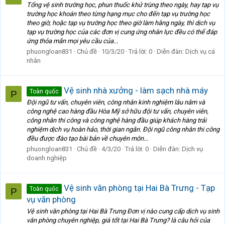
Tổng vệ sinh trường học, phun thuốc khử trùng theo ngày, hay tạp vụ
trường học khoán theo từng hạng mục cho đến tạp vụ trường học
theo giờ, hoặc tạp vụ trường học theo giờ làm hằng ngày, thì dịch vụ
tạp vụ trường học của các đơn vị cung ứng nhân lực đều có thể đáp
ứng thỏa mãn mọi yêu cầu của...
phuongloan831
Chủ đề
10/3/20
Trả lời: 0
Diễn đàn:
Dịch vụ cá
nhân
Vệ sinh nhà xưởng - làm sạch nhà máy
Toàn quốc
P
Đội ngũ tư vấn, chuyên viên, công nhân kinh nghiệm lâu năm và
công nghệ cao hàng đầu Hòa Mỹ sở hữu đội tư vấn, chuyên viên,
công nhân thi công và công nghệ hàng đầu giúp khách hàng trải
nghiệm dịch vụ hoàn hảo, thời gian ngắn. Đội ngũ công nhân thi công
đều được đào tạo bài bản về chuyên môn...
phuongloan831
Chủ đề
4/3/20
Trả lời: 0
Diễn đàn:
Dịch vụ
doanh nghiệp
Vệ sinh văn phòng tại Hai Bà Trưng - Tạp
Toàn quốc
P
vụ văn phòng
Vệ sinh văn phòng tại Hai Bà Trưng Đơn vị nào cung cấp dịch vụ sinh
văn phòng chuyên nghiệp, giá tốt tại Hai Bà Trưng? là câu hỏi của