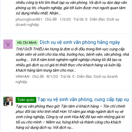
nhiều công ty khi tìm thuê tạp vụ văn phòng. Và dịch vụ dọn dẹp văn
phòng uy tín, chuyên nghiệp, giá tốt luôn được mọi người quan tâm
sử dụng nhiều nhất. Nhận...
phuongloan831
Chủ đề
1/3/20
Trả lời: 0
Diễn đàn:
Dịch vụ
doanh nghiệp
Dịch vụ vệ sinh văn phòng hằng ngày
Hồ Chí Minh
V
THƯ GIỚI THIỆU An Hưng là đơn vị đi đầu trong lĩnh vực cung cấp
nhân viên vệ sinh cho tòa nhà, trường học, bệnh viện, văn phòng, nhà
xưởng … Với 8 năm kinh nghiệm nghề nghiệp chúng tôi đã tạo ra
nhiều gói dịch vụ có giá trị thiết thực cho khách hàng và luôn lấy
khách hàng làm trung tâm cho mọi...
VINHAN
Chủ đề
8/1/20
Trả lời: 0
Diễn đàn:
Dịch vụ doanh
nghiệp
Tạp vụ vệ sinh văn phòng, cung cấp tạp vụ
Toàn quốc
Tạp vụ văn phòng theo giờ: Tận tâm vì khách hàng – Tôn chỉ chinh
phục đối tác khó tính nhất Hơn 10 năm gia nhập ngành dịch vụ vệ
sinh công nghiệp, Công ty vệ sinh Hòa Mỹ đã tạo nên những giá trị
tối ưu cho mình – Niềm vui, hứng khởi và thành công cho khách
hàng sử dụng dịch vụ. Với dịch vụ...