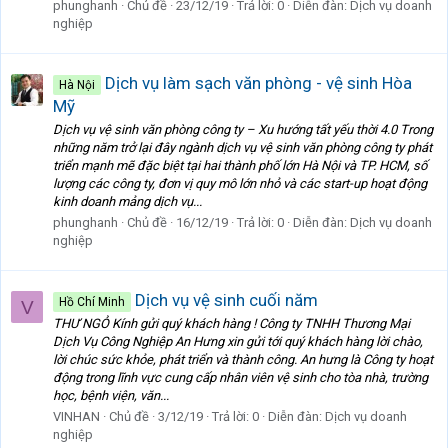
phunghanh
Chủ đề
23/12/19
Trả lời: 0
Diễn đàn:
Dịch vụ doanh
nghiệp
Dịch vụ làm sạch văn phòng - vệ sinh Hòa
Hà Nội
Mỹ
Dịch vụ vệ sinh văn phòng công ty – Xu hướng tất yếu thời 4.0 Trong
những năm trở lại đây ngành dịch vụ vệ sinh văn phòng công ty phát
triển mạnh mẽ đặc biệt tại hai thành phố lớn Hà Nội và TP. HCM, số
lượng các công ty, đơn vị quy mô lớn nhỏ và các start-up hoạt động
kinh doanh mảng dịch vụ...
phunghanh
Chủ đề
16/12/19
Trả lời: 0
Diễn đàn:
Dịch vụ doanh
nghiệp
Dịch vụ vệ sinh cuối năm
Hồ Chí Minh
V
THƯ NGỎ Kính gửi quý khách hàng ! Công ty TNHH Thương Mại
Dịch Vụ Công Nghiệp An Hưng xin gửi tới quý khách hàng lời chào,
lời chúc sức khỏe, phát triển và thành công. An hưng là Công ty hoạt
động trong lĩnh vực cung cấp nhân viên vệ sinh cho tòa nhà, trường
học, bệnh viện, văn...
VINHAN
Chủ đề
3/12/19
Trả lời: 0
Diễn đàn:
Dịch vụ doanh
nghiệp