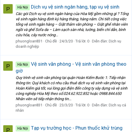
Dịch vụ vệ sinh ngân hàng, tạp vụ vệ sinh
Hà Nội
P
Các gói Dịch vụ vệ sinh ngân hàng của Hòa Mỹ gồm những gì ? Tổng
vệ sinh ngân hàng định kỳ hàng tháng, hàng năm. Chi tiết công việc
tổng vệ sinh ngân hàng – Giặt thảm văn phòng – Giặt ghế nhân viên
ngồi và ghế Sofa da – Làm sạch sàn nhà, tường, biển chỉ dẫn, bình
cứu hỏa, cây nước nóng...
phuongloan831
Chủ đề
24/3/20
Trả lời: 0
Diễn đàn:
Dịch vụ
doanh nghiệp
Vệ sinh văn phòng - Vệ sinh văn phòng theo
Hà Nội
P
giờ
Quy trình vệ sinh văn phòng tại quận Hoàn Kiếm Bước 1: Tiếp nhận
thông tin: Quý khách có nhu cầu thuê dịch vụ vệ sinh văn phòng tại
Hoàn Kiếm giá tốt, vui lòng gọi điện đến công ty xây dựng và vệ sinh
công nghiệp Hòa Mỹ theo số:024.62.922.852 hoặc 0988.844.650
Nhân viên sẽ tiếp nhận thông tin...
phuongloan831
Chủ đề
23/3/20
Trả lời: 0
Diễn đàn:
Dịch vụ cá
nhân
Tạp vụ trường học - Phun thuốc khử trùng
Hà Nội
P