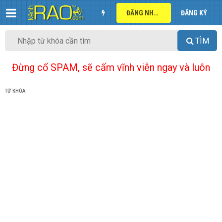
ĐĂNG NHẬP
ĐĂNG KÝ
TÌM
Đừng cố SPAM, sẽ cấm vĩnh viễn ngay và luôn
TỪ KHÓA