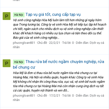
Tạp vụ giá tốt, cung cấp tạp vụ
Hà Nội
P
Vệ sinh công nghiệp Hòa Mỹ luôn làm tốt hơn những gì ngày hôm
qua Trong tương lai, Công ty vệ sinh Hòa Mỹ sẽ tiếp tục lập kế hoạch
chi tiết, ngân sách cho nhiều dịch vụ vệ sinh công nghiệp cần thiết
khác để khách hàng có nhiều sự lựa chọn và tiện theo dõi cụ thể.
Báo giá của vệ sinh công nghiệp...
phuongloan831
Chủ đề
22/2/21
Trả lời: 0
Diễn đàn:
Dịch vụ cá
nhân
Thau rửa bể nước ngầm chuyên nghiệp, rửa
Hà Nội
P
bể chung cư
Hòa Mỹ là đơn vị thau rửa bể nước ngầm tòa nhà chung cư tại
Hoàng Mai, Hà Nội và nhiều quận, huyện khác Công ty vệ sinh Hòa
Mỹ không chỉ nhận thi công thau rửa, sục xả, vệ sinh bể nước ngầm
tòa nhà chung cư tại Hoàng Mai mà còn nhận cung ứng dịch vụ tất
cả các quận, huyện nội thành và ven đô...
phuongloan831
Chủ đề
17/2/21
Trả lời: 0
Diễn đàn:
Dịch vụ cá
nhân