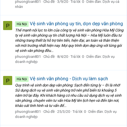
phuongloan831
Chủ đề
3/9/20
Trả lời: 0
Diễn đàn:
Dịch vụ cá
nhân
Vệ sinh văn phòng uy tín, dọn dẹp văn phòng
Hà Nội
P
Thế mạnh nội lực to lớn của công ty vệ sinh văn phòng Hòa Mỹ Công
ty vệ sinh văn phòng uy tín chất lượng Hà Nội – Hòa Mỹ luôn đầu tư
những trang thiết bị hỗ trợ tiên tiến, hiện đại, an toàn và thân thiện
với môi trường nhất hiện nay. Mọi quy trình dọn dẹp ứng với từng gói
vệ sinh văn phòng đều...
phuongloan831
Chủ đề
8/4/20
Trả lời: 0
Diễn đàn:
Dịch vụ
doanh nghiệp
Vệ sinh văn phòng - Dịch vụ làm sạch
Hà Nội
P
Quy trình vệ sinh dọn dẹp văn phòng: Sạch đến từng ly – Đi là nhớ!
Sử dụng dịch vụ vệ sinh văn phòng trở nên phổ biến từ khoảng 5
năm trở lại đây. Khi khách hàng có nhu cầu sử dụng dịch vụ vệ sinh
văn phòng, chuyên viên tư vấn Hòa Mỹ lên lịch hẹn và đến tận nơi,
khảo sát tình hình và tư vấn để...
phuongloan831
Chủ đề
25/3/20
Trả lời: 0
Diễn đàn:
Dịch vụ
doanh nghiệp