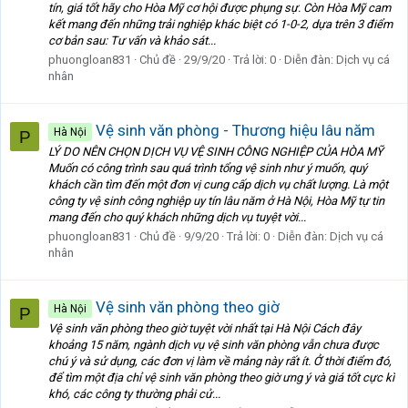
tín, giá tốt hãy cho Hòa Mỹ cơ hội được phụng sự. Còn Hòa Mỹ cam
kết mang đến những trải nghiệp khác biệt có 1-0-2, dựa trên 3 điểm
cơ bản sau: Tư vấn và khảo sát...
phuongloan831
Chủ đề
29/9/20
Trả lời: 0
Diễn đàn:
Dịch vụ cá
nhân
Vệ sinh văn phòng - Thương hiệu lâu năm
Hà Nội
P
LÝ DO NÊN CHỌN DỊCH VỤ VỆ SINH CÔNG NGHIỆP CỦA HÒA MỸ
Muốn có công trình sau quá trình tổng vệ sinh như ý muốn, quý
khách cần tìm đến một đơn vị cung cấp dịch vụ chất lượng. Là một
công ty vệ sinh công nghiệp uy tín lâu năm ở Hà Nội, Hòa Mỹ tự tin
mang đến cho quý khách những dịch vụ tuyệt vời...
phuongloan831
Chủ đề
9/9/20
Trả lời: 0
Diễn đàn:
Dịch vụ cá
nhân
Vệ sinh văn phòng theo giờ
Hà Nội
P
Vệ sinh văn phòng theo giờ tuyệt vời nhất tại Hà Nội Cách đây
khoảng 15 năm, ngành dịch vụ vệ sinh văn phòng vẫn chưa được
chú ý và sử dụng, các đơn vị làm về mảng này rất ít. Ở thời điểm đó,
để tìm một địa chỉ vệ sinh văn phòng theo giờ ưng ý và giá tốt cực kì
khó, các công ty thường phải cử...