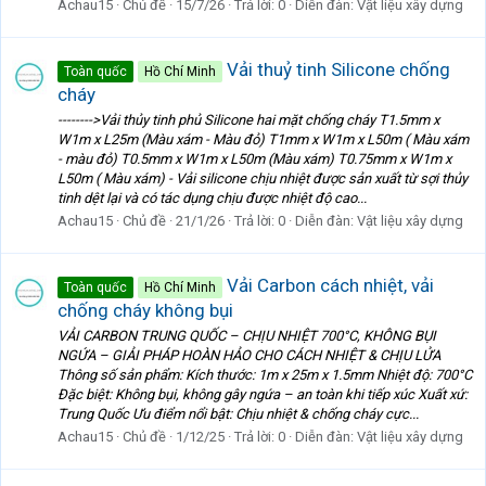
Achau15
Chủ đề
15/7/26
Trả lời: 0
Diễn đàn:
Vật liệu xây dựng
Vải thuỷ tinh Silicone chống
Toàn quốc
Hồ Chí Minh
cháy
-------->Vải thủy tinh phủ Silicone hai mặt chống cháy T1.5mm x
W1m x L25m (Màu xám - Màu đỏ) T1mm x W1m x L50m ( Màu xám
- màu đỏ) T0.5mm x W1m x L50m (Màu xám) T0.75mm x W1m x
L50m ( Màu xám) - Vải silicone chịu nhiệt được sản xuất từ sợi thủy
tinh dệt lại và có tác dụng chịu được nhiệt độ cao...
Achau15
Chủ đề
21/1/26
Trả lời: 0
Diễn đàn:
Vật liệu xây dựng
Vải Carbon cách nhiệt, vải
Toàn quốc
Hồ Chí Minh
chống cháy không bụi
VẢI CARBON TRUNG QUỐC – CHỊU NHIỆT 700°C, KHÔNG BỤI
NGỨA – GIẢI PHÁP HOÀN HẢO CHO CÁCH NHIỆT & CHỊU LỬA
Thông số sản phẩm: Kích thước: 1m x 25m x 1.5mm Nhiệt độ: 700°C
Đặc biệt: Không bụi, không gây ngứa – an toàn khi tiếp xúc Xuất xứ:
Trung Quốc Ưu điểm nổi bật: Chịu nhiệt & chống cháy cực...
Achau15
Chủ đề
1/12/25
Trả lời: 0
Diễn đàn:
Vật liệu xây dựng