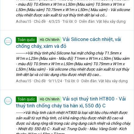
- màu đỏ) T0.45mm x W1m x L50m (Màu xám) T0.5mm x W1m x
L50m (Màu xám) T0.75mm x W1m x L50m ( Màu xám) - Vải silicone
chịu nhiệt được sản xuất từ sợi thủy tinh dệt lại và có...
Achau15
Chủ đề
4/3/25
Trả lời: 0
Diễn đàn:
Vật liệu xây dựng
Vải Silicone cách nhiệt, vải
Toàn quốc
Hồ Chí Minh
chống cháy, xám và đỏ
-------->Vải thủy tinh phủ Silicone hai mặt chống cháy T1.5mm x
W1m x L25m (Màu xám - Màu đỏ) T1mm x W1m x L50m ( Màu xám
- màu đỏ) T0.5mm x W1m x L50m (Màu xám) T0.75mm x W1m x
L50m ( Màu xám) - Vải silicone chịu nhiệt được sản xuất từ sợi thủy
tinh dệt lại và có tác dụng chịu được nhiệt độ cao...
Achau15
Chủ đề
9/11/24
Trả lời: 0
Diễn đàn:
Vật liệu xây dựng
Vải sợi thuỷ tinh HT800 - Vải
Toàn quốc
Hồ Chí Minh
thuỷ tinh chống cháy tia hàn xì, 550 độ C
------>Vải thủy tinh cách nhiệt HT800 là loại vật liệu chịu nhiệt được
sản xuất từ sợi thủy tinh, có khả năng chịu được nhiệt độ cao và
được sử dụng rộng rãi trong các ứng dụng cách nhiệt và chống cháy.
- Nhiệt độ: 550 độ C - Xuất xứ: Trung Quốc - Màu: Vàng Gold - Kích