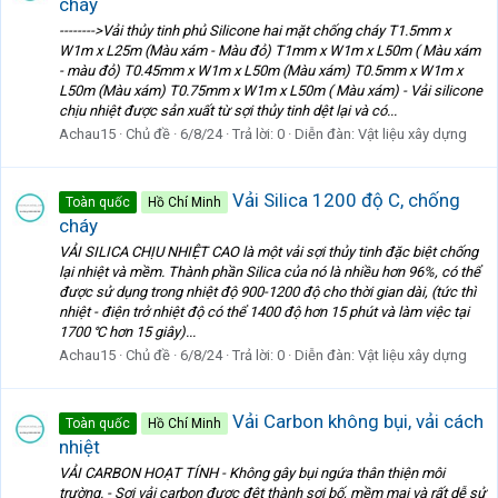
cháy
-------->Vải thủy tinh phủ Silicone hai mặt chống cháy T1.5mm x
W1m x L25m (Màu xám - Màu đỏ) T1mm x W1m x L50m ( Màu xám
- màu đỏ) T0.45mm x W1m x L50m (Màu xám) T0.5mm x W1m x
L50m (Màu xám) T0.75mm x W1m x L50m ( Màu xám) - Vải silicone
chịu nhiệt được sản xuất từ sợi thủy tinh dệt lại và có...
Achau15
Chủ đề
6/8/24
Trả lời: 0
Diễn đàn:
Vật liệu xây dựng
Vải Silica 1200 độ C, chống
Toàn quốc
Hồ Chí Minh
cháy
VẢI SILICA CHỊU NHIỆT CAO là một vải sợi thủy tinh đặc biệt chống
lại nhiệt và mềm. Thành phần Silica của nó là nhiều hơn 96%, có thể
được sử dụng trong nhiệt độ 900-1200 độ cho thời gian dài, (tức thì
nhiệt - điện trở nhiệt độ có thể 1400 độ hơn 15 phút và làm việc tại
1700 ℃ hơn 15 giây)...
Achau15
Chủ đề
6/8/24
Trả lời: 0
Diễn đàn:
Vật liệu xây dựng
Vải Carbon không bụi, vải cách
Toàn quốc
Hồ Chí Minh
nhiệt
VẢI CARBON HOẠT TÍNH - Không gây bụi ngứa thân thiện môi
trường. - Sợi vải carbon được đệt thành sợi bố, mềm mại và rất dễ sử