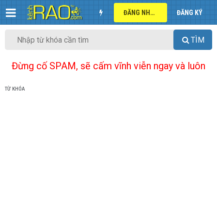
ĐĂNG NHẬP
ĐĂNG KÝ
TÌM
Đừng cố SPAM, sẽ cấm vĩnh viễn ngay và luôn
TỪ KHÓA