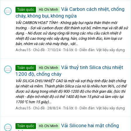
Vải Carbon cách nhiệt, chống
Toàn quốc
Hồ Chí Minh
cháy, không bụi, không ngứa
VẢI CARBON HOẠT TÍNH - Không gây bụi ngứa thân thiện môi
trường. - Sợi vải carbon được đệt thành sợi bố, mềm mại và rất dễ sử
dụng. - Nó được sử dụng rộng rãi trong các nhu cầu cách nhiệt ở
nhiệt độ cao trong việc xây dựng, hàn, công trình đúc, kim loại cơ
bản, nhôm và các nhà máy thép , vật...
Achau15
Chủ đề
7/10/24
Trả lời: 0
Diễn đàn:
Vật liệu xây dựng
Vải thuỷ tinh Silica chịu nhiệt
Toàn quốc
Hồ Chí Minh
1200 độ, chống cháy
VẢI SILICA CHỊU NHIỆT CAO là một vải sợi thủy tinh đặc biệt chống
lại nhiệt và mềm. Thành phần Silica của nó là nhiều hơn 96%, có thể
được sử dụng trong nhiệt độ 900-1200 độ cho thời gian dài, (tức thì
nhiệt - điện trở nhiệt độ có thể 1400 độ hơn 15 phút và làm việc tại
1700 ℃ hơn 15 giây)...
Achau15
Chủ đề
28/8/24
Trả lời: 0
Diễn đàn:
Vật liệu xây dựng
Vải Silicone hai mặt chống
Toàn quốc
Hồ Chí Minh