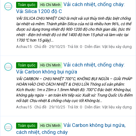
Vải cách nhiệt, chống cháy:
Toàn quốc
Hồ Chí Minh
Vải Silica 1200 độ C
VẢI SILICA CHỊU NHIỆT CAO là một vải sợi thủy tinh đặc biệt chống
lại nhiệt và mềm. Thành phần Silica của nó là nhiều hơn 96%, có thể
được sử dụng trong nhiệt độ 900-1200 độ cho thời gian dài, (tức thì
nhiệt - điện trở nhiệt độ có thể 1400 độ hơn 15 phút và làm việc tại
1700 ℃ hơn 15 giây)...
Achau15
Chủ đề
29/10/25
Trả lời: 0
Diễn đàn:
Vật liệu xây dựng
Vải cách nhiệt, chống cháy:
Toàn quốc
Hồ Chí Minh
Vải Carbon không bụi ngứa
VẢI CARBON – CHỊU NHIỆT 700°C, KHÔNG BỤI NGỨA – GIẢI PHÁP
HOÀN HẢO CHO CÁCH NHIỆT & CHỊU LỬA Thông số sản phẩm:
Kích thước: 1m x 25m x 1.5mm Nhiệt độ: 700°C Đặc biệt: Không bụi,
không gây ngứa – an toàn khi tiếp xúc Xuất xứ: Trung Quốc Ưu điểm
nổi bật: Chịu nhiệt & chống cháy cực tốt Không bị...
Achau15
Chủ đề
29/10/25
Trả lời: 0
Diễn đàn:
Vật liệu xây dựng
Vải Carbon không bụi ngứa,
Toàn quốc
Hồ Chí Minh
cách nhiệt, chống cháy