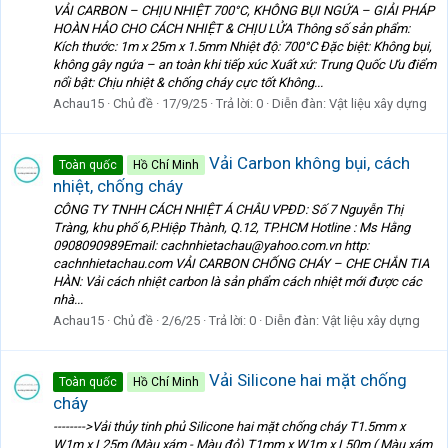
VẢI CARBON – CHỊU NHIỆT 700°C, KHÔNG BỤI NGỨA – GIẢI PHÁP
HOÀN HẢO CHO CÁCH NHIỆT & CHỊU LỬA Thông số sản phẩm:
Kích thước: 1m x 25m x 1.5mm Nhiệt độ: 700°C Đặc biệt: Không bụi,
không gây ngứa – an toàn khi tiếp xúc Xuất xứ: Trung Quốc Ưu điểm
nổi bật: Chịu nhiệt & chống cháy cực tốt Không...
Achau15
Chủ đề
17/9/25
Trả lời: 0
Diễn đàn:
Vật liệu xây dựng
Vải Carbon không bụi, cách
Toàn quốc
Hồ Chí Minh
nhiệt, chống cháy
CÔNG TY TNHH CÁCH NHIỆT Á CHÂU VPĐD: Số 7 Nguyễn Thị
Tràng, khu phố 6,P.Hiệp Thành, Q.12, TP.HCM Hotline : Ms Hằng
0908090989Email: cachnhietachau@yahoo.com.vn http:
cachnhietachau.com VẢI CARBON CHỐNG CHÁY – CHE CHẮN TIA
HÀN: Vải cách nhiệt carbon là sản phẩm cách nhiệt mới được các
nhà...
Achau15
Chủ đề
2/6/25
Trả lời: 0
Diễn đàn:
Vật liệu xây dựng
Vải Silicone hai mặt chống
Toàn quốc
Hồ Chí Minh
cháy
-------->Vải thủy tinh phủ Silicone hai mặt chống cháy T1.5mm x
W1m x L25m (Màu xám - Màu đỏ) T1mm x W1m x L50m ( Màu xám