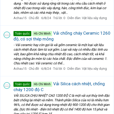
dụng. - Nó được sử dụng rộng rãi trong các nhu cầu cách nhiệt ở
nhiệt độ cao trong việc xây dựng, hàn, công trình đúc, kim loại cơ
bản, nhôm và các nhà máy thép , vật...
Achau15
Chủ đề
6/8/24
Trả lời: 0
Diễn đàn:
Vật liệu xây dựng
Vải chống cháy Ceramic 1260
Toàn quốc
Hồ Chí Minh
độ, có sợi thép mỏng
- Vải ceramic hay còn gọi là vải gốm ceramic là một loại vật liệu
cách nhiệt được làm từ sợi gốm. Loại vải này có nhiều đặc tính ưu
việt, bao gồm khả năng chịu nhiệt độ cao, cách nhiệt tốt, và khả
năng chống ăn mòn từ các hóa chất. Đặc điểm của vải ceramic 1.
Chịu nhiệt cao: Vải ceramic có thể...
Achau15
Chủ đề
6/8/24
Trả lời: 0
Diễn đàn:
Vật liệu xây dựng
Vải Silica cách nhiệt, chống
Toàn quốc
Hồ Chí Minh
cháy 1200 độ C
VẢI SILICA CHỊU NHIỆT CAO 1200 ĐỘ C là một vải sợi thủy tinh đặc
biệt chống lại nhiệt và mềm. Thành phần Silica của nó là nhiều hơn
96%, có thể được sử dụng trong nhiệt độ 900-1200 độ cho thời gian
dài, (tức thì nhiệt - điện trở nhiệt độ có thể 1400 độ hơn 15 phút và
làm việc tại 1700 ℃ hơn 15...