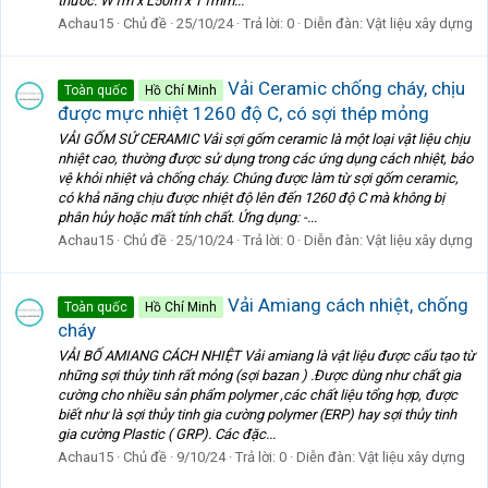
thước: W1m x L50m x T1mm...
Achau15
Chủ đề
25/10/24
Trả lời: 0
Diễn đàn:
Vật liệu xây dựng
Vải Ceramic chống cháy, chịu
Toàn quốc
Hồ Chí Minh
được mực nhiệt 1260 độ C, có sợi thép mỏng
VẢI GỐM SỨ CERAMIC Vải sợi gốm ceramic là một loại vật liệu chịu
nhiệt cao, thường được sử dụng trong các ứng dụng cách nhiệt, bảo
vệ khỏi nhiệt và chống cháy. Chúng được làm từ sợi gốm ceramic,
có khả năng chịu được nhiệt độ lên đến 1260 độ C mà không bị
phân hủy hoặc mất tính chất. Ứng dụng: -...
Achau15
Chủ đề
25/10/24
Trả lời: 0
Diễn đàn:
Vật liệu xây dựng
Vải Amiang cách nhiệt, chống
Toàn quốc
Hồ Chí Minh
cháy
VẢI BỐ AMIANG CÁCH NHIỆT Vải amiang là vật liệu được cấu tạo từ
những sợi thủy tinh rất mỏng (sợi bazan ) .Được dùng như chất gia
cường cho nhiều sản phẩm polymer ,các chất liệu tổng hợp, được
biết như là sợi thủy tinh gia cường polymer (ERP) hay sợi thủy tinh
gia cường Plastic ( GRP). Các đặc...
Achau15
Chủ đề
9/10/24
Trả lời: 0
Diễn đàn:
Vật liệu xây dựng