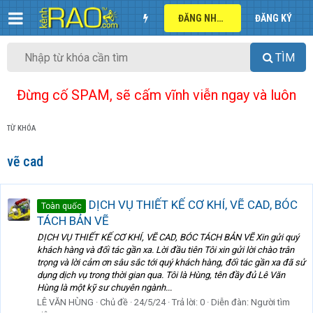
ĐĂNG NHẬP
ĐĂNG KÝ
TÌM
Đừng cố SPAM, sẽ cấm vĩnh viễn ngay và luôn
TỪ KHÓA
vẽ cad
DỊCH VỤ THIẾT KẾ CƠ KHÍ, VẼ CAD, BÓC
Toàn quốc
TÁCH BẢN VẼ
DỊCH VỤ THIẾT KẾ CƠ KHÍ, VẼ CAD, BÓC TÁCH BẢN VẼ Xin gửi quý
khách hàng và đối tác gần xa. Lời đầu tiên Tôi xin gửi lời chào trân
trọng và lời cảm ơn sâu sắc tới quý khách hàng, đối tác gần xa đã sử
dụng dịch vụ trong thời gian qua. Tôi là Hùng, tên đầy đủ Lê Văn
Hùng là một kỹ sư chuyên ngành...
LÊ VĂN HÙNG
Chủ đề
24/5/24
Trả lời: 0
Diễn đàn:
Người tìm