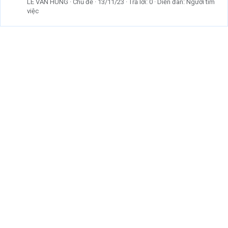
LÊ VĂN HÙNG
Chủ đề
13/11/23
Trả lời: 0
Diễn đàn:
Người tìm
việc