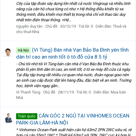
City của tập đoàn xây dựng lớn nhất cả nước Vingroup và nhiều tính
năng của căn hộ chưa từng có như + Hệ thống điều khiển từ xa
thông minh, điều khiển mọi thiết bị trong nhà chỉ với thao tác duy
nhất trên điện thoại thông. +Hệ...
nguyễn duy tân
Chủ đề
30/12/19
Trả lời: 0
Diễn đàn:
Thuê và
cho thuê Nhà
(Vi Tùng) Bán nhà Vạn Bảo Ba Đình yên tĩnh
Hà Nội
dân trí cao an ninh tốt ô tô đỗ cửa 8.5 tỷ
- Chú tôi nhờ tôi Vi Tùng bán căn nhà ở Vạn Bảo Ba Đình thuộc khu
phân lô yên tĩnh dân trí cao, an ninh tốt, ô tô xe máy đỗ cửa cả ngày.
Tại đây tập trung rất nhiều cơ quan nhà nước, đoàn ngoại giao nên
an sinh cao cấp được đặt lên hàng đầu, đặc biệt về an ninh. Trường
học, bệnh viện ngay gần...
Vi Thanh Tùng
Chủ đề
28/11/19
Trả lời: 0
Diễn đàn:
Mua bán
Nhà
CĂN GÓC 2 NGỦ TẠI VINHOMES OCEAN
Toàn quốc
PARK-GIA LÂM-HÀ NỘI
* Vinhomes Ocean Park xuất hiện căn hộ 63m2 2PN 2WC siêu rẻ, rẻ
hơn cả căn 55m2 1WC * Thiết kế 63m2 với 2PN, 2WC cực kỳ hợp lý