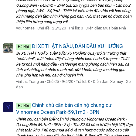
Q.Long Biên - 64,9m2 – 2PN Giá: 2,9 tỷ (giá bán bao phí). - Căn hộ 2
phòng ngủ, 2WC - 64,9m2 - Thiết kế kiến trúc độc đáo với ban công
kính mang đến tầm nhìn không giới hạn. -Nội thất căn hộ được hoàn
thiện liền tường sang trọng với...
youhomes
Chủ đề
25/5/20
Trả lời: 0
Diễn đàn:
Mua bán Nhà
ĐI XE THẬT NGẦU, DẪN ĐẦU XU HƯỚNG
Hà Nội
ĐI XE THẬT NGẦU, DẪN ĐẦU XU HƯỚNG Quay trở lại trường thật
“chất chơi”, thật “sành điệu” cùng chiến binh Ludo & Impes: - Thiết
kế từ nhà mốt hàng đầu - Italdesign mang phong cách hiện đại, cá
tính với những nét nhấn mạnh mẽ, dứt khoát, cùng vóc dáng gọn
nhẹ, phù hợp với nhu cầu di chuyển linh...
vinfast Tràng an
Chủ đề
9/5/20
Trả lời: 0
Diễn đàn:
Xe máy - Xe
đạp
Chính chủ cần bán căn hộ chung cư
Hà Nội
Y
Vinhomes Ocean Park-59,1m2 - 3PN
Chính chủ cần bán GẤP căn hộ chung cư Vinhomes Ocean Park -
Q.Long Biên 59,1m2 - 3PN - 2 tỷ - Tòa S2.03 có vị trí đặc biệt VIP, đẹp
nhất toàn khu. Phù hợp mua để ở và tận hưởng cuộc sống cao cấp,
thanh bình, hoặc mua để cho thuê AirBnB, thuê KD. Tiềm năng sinh