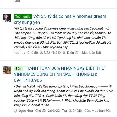
Nhà
Với 5,5 tỷ đã có nhà Vinhomes dream
Toàn quốc
city hưng yên
Với 5,5 tỷ đã có nhà Vinhomes dream city hưng yên Cập nhật mới
The empire 02 - 05/2022 ra thêm nhiều quỹ căn liền kề,shophouse
,biệt thự. Cùng đón hè với Hồ Tạo Sóng lớn nhất cho cư dân The
empire Chung cư 50 toà diện tích 30-120m2 (gọi hotline để biết giá
chi tiết) Liền kề 48-140m2 (đang cập...
hoandv
Chủ đề
2/5/22
Trả lời: 0
Diễn đàn:
Mua bán Đất
THANH TOÁN 30% NHẬN NGAY BIỆT THỰ
Bán
VINHOMES CÙNG CHÍNH SÁCH KHỦNG LH:
0941.413.906
| Diện tích 264 m2 | Xây dựng 3,5 tầng | Kiến trúc Monaco —------- 🌟
Nhận nhà dự kiến vào tháng 3 năm 2023 🌟 Chiết khấu lên đến 9,5%
trên dòng tiền TTS 🌟 Chiết khấu 8% theo từng đợt TT 🎁 Tặng
voucher 200tr + 1% BLNH —----- ⚜️ Phân khu Mẫu Đơn - Phân khu
khép kín VIP nhất dự án...
Lý Ngọc Hoa
Chủ đề
26/3/22
Trả lời: 0
Diễn đàn:
Mua bán Đất