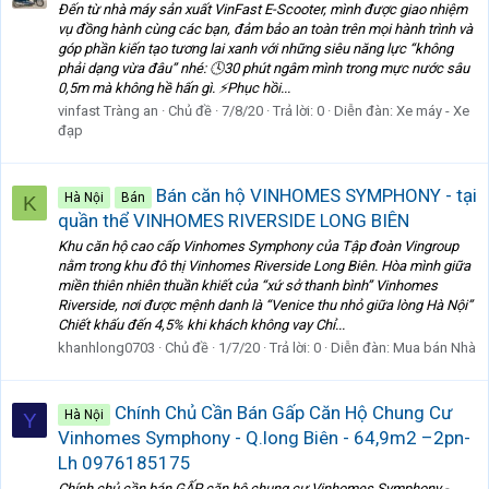
Đến từ nhà máy sản xuất VinFast E-Scooter, mình được giao nhiệm
vụ đồng hành cùng các bạn, đảm bảo an toàn trên mọi hành trình và
góp phần kiến tạo tương lai xanh với những siêu năng lực “không
phải dạng vừa đâu” nhé: 🕓30 phút ngâm mình trong mực nước sâu
0,5m mà không hề hấn gì. ⚡Phục hồi...
vinfast Tràng an
Chủ đề
7/8/20
Trả lời: 0
Diễn đàn:
Xe máy - Xe
đạp
Bán căn hộ VINHOMES SYMPHONY - tại
Hà Nội
Bán
K
quần thể VINHOMES RIVERSIDE LONG BIÊN
Khu căn hộ cao cấp Vinhomes Symphony của Tập đoàn Vingroup
nằm trong khu đô thị Vinhomes Riverside Long Biên. Hòa mình giữa
miền thiên nhiên thuần khiết của “xứ sở thanh bình” Vinhomes
Riverside, nơi được mệnh danh là “Venice thu nhỏ giữa lòng Hà Nội”
Chiết khấu đến 4,5% khi khách không vay Chỉ...
khanhlong0703
Chủ đề
1/7/20
Trả lời: 0
Diễn đàn:
Mua bán Nhà
Chính Chủ Cần Bán Gấp Căn Hộ Chung Cư
Hà Nội
Y
Vinhomes Symphony - Q.long Biên - 64,9m2 –2pn-
Lh 0976185175
Chính chủ cần bán GẤP căn hộ chung cư Vinhomes Symphony -