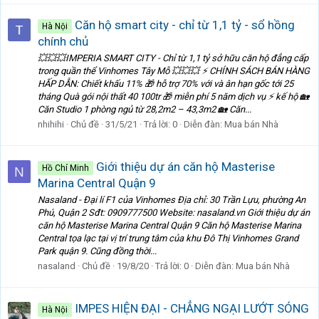
Căn hộ smart city - chỉ từ 1,1 tỷ - sổ hồng
Hà Nội
chính chủ
💥💥💥IMPERIA SMART CITY - Chỉ từ 1,1 tỷ sở hữu căn hộ đẳng cấp
trong quần thể Vinhomes Tây Mỗ 💥💥💥 ⚡️ CHÍNH SÁCH BÁN HÀNG
HẤP DẪN: Chiết khấu 11% 🎁 hỗ trợ 70% với và ân hạn gốc tới 25
tháng Quà gói nội thất 40 100tr 🎁 miễn phí 5 năm dịch vụ ⚡️ kế hộ 🏡
Căn Studio 1 phòng ngủ từ 28,2m2 – 43,3m2 🏡 Căn...
nhihihi
Chủ đề
31/5/21
Trả lời: 0
Diễn đàn:
Mua bán Nhà
Giới thiệu dự án căn hộ Masterise
Hồ Chí Minh
N
Marina Central Quận 9
Nasaland - Đại lí F1 của Vinhomes Địa chỉ: 30 Trần Lựu, phường An
Phú, Quận 2 Sđt: 0909777500 Website: nasaland.vn Giới thiệu dự án
căn hộ Masterise Marina Central Quận 9 Căn hộ Masterise Marina
Central tọa lạc tại vị trí trung tâm của khu Đô Thị Vinhomes Grand
Park quận 9. Cũng đồng thời...
nasaland
Chủ đề
19/8/20
Trả lời: 0
Diễn đàn:
Mua bán Nhà
IMPES HIỆN ĐẠI - CHẲNG NGẠI LƯỚT SÓNG
Hà Nội