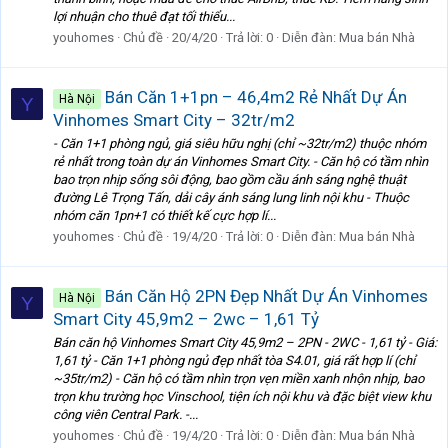
lợi nhuận cho thuê đạt tối thiểu...
youhomes
Chủ đề
20/4/20
Trả lời: 0
Diễn đàn:
Mua bán Nhà
Bán Căn 1+1pn – 46,4m2 Rẻ Nhất Dự Án
Hà Nội
Y
Vinhomes Smart City – 32tr/m2
- Căn 1+1 phòng ngủ, giá siêu hữu nghị (chỉ ~32tr/m2) thuộc nhóm
rẻ nhất trong toàn dự án Vinhomes Smart City. - Căn hộ có tầm nhìn
bao trọn nhịp sống sôi động, bao gồm cầu ánh sáng nghệ thuật
đường Lê Trọng Tấn, dải cây ánh sáng lung linh nội khu - Thuộc
nhóm căn 1pn+1 có thiết kế cực hợp lí...
youhomes
Chủ đề
19/4/20
Trả lời: 0
Diễn đàn:
Mua bán Nhà
Bán Căn Hộ 2PN Đẹp Nhất Dự Án Vinhomes
Hà Nội
Y
Smart City 45,9m2 – 2wc – 1,61 Tỷ
Bán căn hộ Vinhomes Smart City 45,9m2 – 2PN - 2WC - 1,61 tỷ - Giá:
1,61 tỷ - Căn 1+1 phòng ngủ đẹp nhất tòa S4.01, giá rất hợp lí (chỉ
~35tr/m2) - Căn hộ có tầm nhìn trọn vẹn miền xanh nhộn nhịp, bao
trọn khu trường học Vinschool, tiện ích nội khu và đặc biệt view khu
công viên Central Park. -...
youhomes
Chủ đề
19/4/20
Trả lời: 0
Diễn đàn:
Mua bán Nhà