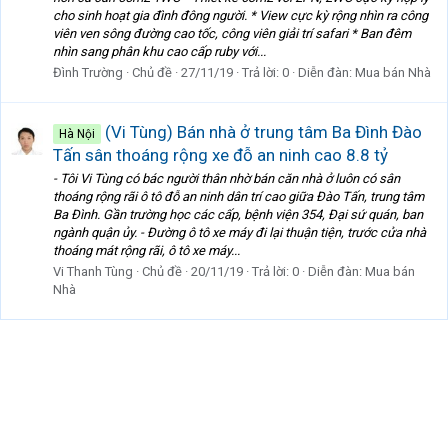
cho sinh hoạt gia đình đông người. * View cực kỳ rộng nhìn ra công
viên ven sông đường cao tốc, công viên giải trí safari * Ban đêm
nhìn sang phân khu cao cấp ruby với...
Đình Trường
Chủ đề
27/11/19
Trả lời: 0
Diễn đàn:
Mua bán Nhà
(Vi Tùng) Bán nhà ở trung tâm Ba Đình Đào
Hà Nội
Tấn sân thoáng rộng xe đỗ an ninh cao 8.8 tỷ
- Tôi Vi Tùng có bác người thân nhờ bán căn nhà ở luôn có sân
thoáng rộng rãi ô tô đỗ an ninh dân trí cao giữa Đào Tấn, trung tâm
Ba Đình. Gần trường học các cấp, bệnh viện 354, Đại sứ quán, ban
ngành quận ủy. - Đường ô tô xe máy đi lại thuận tiện, trước cửa nhà
thoáng mát rộng rãi, ô tô xe máy...
Vi Thanh Tùng
Chủ đề
20/11/19
Trả lời: 0
Diễn đàn:
Mua bán
Nhà