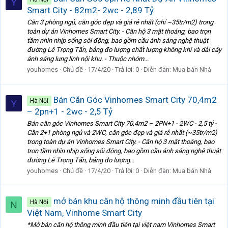
Y
Smart City - 82m2- 2wc - 2,89 Tỷ
Căn 3 phòng ngủ, căn góc đẹp và giá rẻ nhất (chỉ ~35tr/m2) trong
toàn dự án Vinhomes Smart City. - Căn hộ 3 mặt thoáng, bao trọn
tầm nhìn nhịp sống sôi động, bao gồm cầu ánh sáng nghệ thuật
đường Lê Trọng Tấn, bảng đo lượng chất lượng không khí và dải cây
ánh sáng lung linh nội khu. - Thuộc nhóm...
youhomes
Chủ đề
17/4/20
Trả lời: 0
Diễn đàn:
Mua bán Nhà
Bán Căn Góc Vinhomes Smart City 70,4m2
Hà Nội
Y
– 2pn+1 - 2wc - 2,5 Tỷ
Bán căn góc Vinhomes Smart City 70,4m2 – 2PN+1 - 2WC - 2,5 tỷ -
Căn 2+1 phòng ngủ và 2WC, căn góc đẹp và giá rẻ nhất (~35tr/m2)
trong toàn dự án Vinhomes Smart City. - Căn hộ 3 mặt thoáng, bao
trọn tầm nhìn nhịp sống sôi động, bao gồm cầu ánh sáng nghệ thuật
đường Lê Trọng Tấn, bảng đo lượng...
youhomes
Chủ đề
17/4/20
Trả lời: 0
Diễn đàn:
Mua bán Nhà
mở bán khu căn hộ thông minh đầu tiên tại
Hà Nội
N
Việt Nam, Vinhome Smart City
*Mở bán căn hộ thông minh đầu tiên tại việt nam Vinhomes Smart