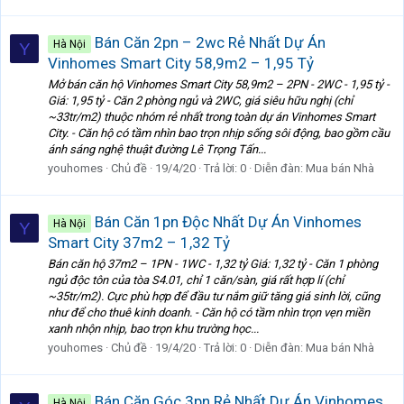
Bán Căn 2pn – 2wc Rẻ Nhất Dự Án
Hà Nội
Y
Vinhomes Smart City 58,9m2 – 1,95 Tỷ
Mở bán căn hộ Vinhomes Smart City 58,9m2 – 2PN - 2WC - 1,95 tỷ -
Giá: 1,95 tỷ - Căn 2 phòng ngủ và 2WC, giá siêu hữu nghị (chỉ
~33tr/m2) thuộc nhóm rẻ nhất trong toàn dự án Vinhomes Smart
City. - Căn hộ có tầm nhìn bao trọn nhịp sống sôi động, bao gồm cầu
ánh sáng nghệ thuật đường Lê Trọng Tấn...
youhomes
Chủ đề
19/4/20
Trả lời: 0
Diễn đàn:
Mua bán Nhà
Bán Căn 1pn Độc Nhất Dự Án Vinhomes
Hà Nội
Y
Smart City 37m2 – 1,32 Tỷ
Bán căn hộ 37m2 – 1PN - 1WC - 1,32 tỷ Giá: 1,32 tỷ - Căn 1 phòng
ngủ độc tôn của tòa S4.01, chỉ 1 căn/sàn, giá rất hợp lí (chỉ
~35tr/m2). Cực phù hợp để đầu tư nắm giữ tăng giá sinh lời, cũng
như để cho thuê kinh doanh. - Căn hộ có tầm nhìn trọn vẹn miền
xanh nhộn nhịp, bao trọn khu trường học...
youhomes
Chủ đề
19/4/20
Trả lời: 0
Diễn đàn:
Mua bán Nhà
Bán Căn Góc 3pn Rẻ Nhất Dự Án Vinhomes
Hà Nội