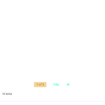
Last
1 of 3
Tiếp
TỪ KHÓA