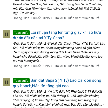
Resort, Gần Sân Golf, Gần Bến xe, Gần Trung tâm Hành Chính Xã ,
mặt tiền rộng 70m -View tầm nhìn : view toàn bộ Mò Phú Chải rất
đẹp -Tư vấn quy...
Hoàng Hiền
Chủ đề
3/9/21
Trả lời: 0
Diễn đàn:
Mua bán Đất
Lợi nhuận tăng lên từng giây khi sở hữu
Toàn quốc
H
dự án đất nền tại Y Tý-Sapa2
-Diện tích lô đất : 400m2 -Vị trí lô đất :Choản Thèn, Y Tý, Bát Xát, Lào
Cai. -Mô tả chi tiết vị trí : Cách trung tâm hàng chính xã gần 500m
.Nằm ngay cửa ngõ đường xuống Cửa khẩu Thiên Sinh - nơi quy
hoạch khu đô thị biên giới -View tầm nhìn : Vị thế đắc địa, lưng tựa
núi mặt hướng biển...
Hoàng Hiền
Chủ đề
1/9/21
Trả lời: 0
Diễn đàn:
Mua bán Đất
Bán đất Sapa 2( Y Tý) Lào Cai,đón sóng
Toàn quốc
H
quy hoạch,biên đô tăng giá cao.
-Diện tích lô đất : 360m2 . -Vị trí lô đất : Mò PHú Chải, Y Tý, Bát Xát,
Lào Cai -Mô tả chi tiết vị trí : Mặt đường TL 158. Mặt tiền khoảng
16m rất rộng. Vị trí siêu đẹp trung tâm của trung tâm trong quy
hoạch. Sát bến xe. Khu hành chính xã mới. Đón đầu vào các điểm. -