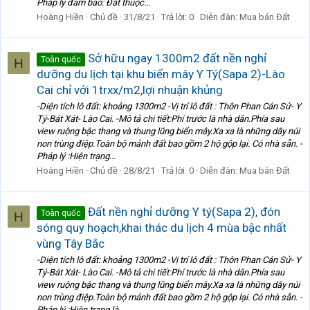
Pháp lý đảm bảo: Đất thuộc...
Hoàng Hiền
Chủ đề
31/8/21
Trả lời: 0
Diễn đàn:
Mua bán Đất
Sở hữu ngay 1300m2 đất nền nghỉ
Toàn quốc
H
dưỡng du lịch tại khu biển mây Y Tý(Sapa 2)-Lào
Cai chỉ với 1trxx/m2,lợi nhuận khủng
-Diện tích lô đất: khoảng 1300m2 -Vị trí lô đất : Thôn Phan Cán Sử- Y
Tý-Bát Xát- Lào Cai. -Mô tả chi tiết:Phí trước là nhà dân.Phía sau
view ruộng bậc thang và thung lũng biển mây.Xa xa là những dãy núi
non trùng điệp.Toàn bộ mảnh đất bao gồm 2 hộ gộp lại. Có nhà sẵn. -
Pháp lý :Hiện trạng...
Hoàng Hiền
Chủ đề
28/8/21
Trả lời: 0
Diễn đàn:
Mua bán Đất
Đất nền nghỉ dưỡng Y tý(Sapa 2), đón
Toàn quốc
H
sóng quy hoạch,khai thác du lịch 4 mùa bậc nhất
vùng Tây Bắc
-Diện tích lô đất: khoảng 1300m2 -Vị trí lô đất : Thôn Phan Cán Sử- Y
Tý-Bát Xát- Lào Cai. -Mô tả chi tiết:Phí trước là nhà dân.Phía sau
view ruộng bậc thang và thung lũng biển mây.Xa xa là những dãy núi
non trùng điệp.Toàn bộ mảnh đất bao gồm 2 hộ gộp lại. Có nhà sẵn. -
Pháp lý :Hiện trạng là...