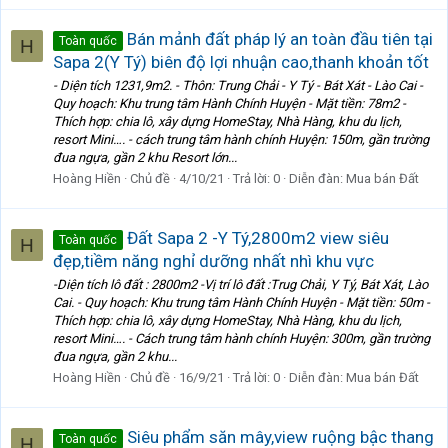
Bán mảnh đất pháp lý an toàn đầu tiên tại
Toàn quốc
H
Sapa 2(Y Tý) biên độ lợi nhuận cao,thanh khoản tốt
- Diện tích 1231,9m2. - Thôn: Trung Chải - Y Tý - Bát Xát - Lào Cai -
Quy hoạch: Khu trung tâm Hành Chính Huyện - Mặt tiền: 78m2 -
Thích hợp: chia lô, xây dựng HomeStay, Nhà Hàng, khu du lịch,
resort Mini…. - cách trung tâm hành chính Huyện: 150m, gần trường
đua ngựa, gần 2 khu Resort lớn...
Hoàng Hiền
Chủ đề
4/10/21
Trả lời: 0
Diễn đàn:
Mua bán Đất
Đất Sapa 2 -Y Tý,2800m2 view siêu
Toàn quốc
H
đẹp,tiềm năng nghỉ dưỡng nhất nhì khu vực
-Diện tích lô đất : 2800m2 -Vị trí lô đất :Trug Chải, Y Tý, Bát Xát, Lào
Cai. - Quy hoạch: Khu trung tâm Hành Chính Huyện - Mặt tiền: 50m -
Thích hợp: chia lô, xây dựng HomeStay, Nhà Hàng, khu du lịch,
resort Mini…. - Cách trung tâm hành chính Huyện: 300m, gần trường
đua ngựa, gần 2 khu...
Hoàng Hiền
Chủ đề
16/9/21
Trả lời: 0
Diễn đàn:
Mua bán Đất
Siêu phẩm săn mây,view ruộng bậc thang
Toàn quốc
H