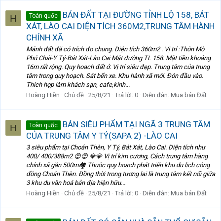
BÁN ĐẤT TẠI ĐƯỜNG TỈNH LỘ 158, BÁT
Toàn quốc
H
XÁT, LÀO CAI DIỆN TÍCH 360M2,TRUNG TÂM HÀNH
CHÍNH XÃ
Mảnh đất đã có trích đo chung. Diện tích 360m2 . Vị trí :Thôn Mò
Phú Chải-Y Tý-Bát Xát-Lào Cai Mặt đường TL 158. Mặt tiền khoảng
16m rất rộng. Quy hoach đất ở. Vị trí siêu đẹp. Trung tâm của trung
tâm trong quy hoạch. Sát bến xe. Khu hành xã mới. Đón đầu vào.
Thích hợp làm khách sạn, cafe,kinh...
Hoàng Hiền
Chủ đề
25/8/21
Trả lời: 0
Diễn đàn:
Mua bán Đất
BÁN SIÊU PHẨM TẠI NGÃ 3 TRUNG TÂM
Toàn quốc
H
CỦA TRUNG TÂM Y TÝ(SAPA 2) -LÀO CAI
3 siêu phẩm tại Choản Thèn, Y Tý, Bát Xát, Lào Cai. Diện tích như
400/ 400/388m2 😍😍 💎💎 Vị trí kim cương, Cách trung tâm hàng
chính xã gần 500m🏘 Thuộc quy hoạch phát triển khu du lịch cộng
đồng Choản Thèn. Đồng thời trong tương lai là trung tâm kết nối giữa
3 khu du văn hoá bản địa hiện hữu...
Hoàng Hiền
Chủ đề
25/8/21
Trả lời: 0
Diễn đàn:
Mua bán Đất