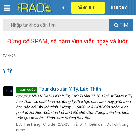
ĐĂNG NHẬP
ĐĂNG KÝ
TÌM
Đừng cố SPAM, sẽ cấm vĩnh viễn ngay và luôn
TỪ KHÓA
y tý
Tour du xuân Y Tý, Lảo Thẩn
Toàn quốc
👉👉👉 NHẬN ĐĂNG KÝ: Y TÝ, LẢO THẨN 17,18,19/2 🍁Team Y Tý,
Lảo Thẩn vip nhất luôn rồi, đăng ký thôi bạn nhé, săn mây giữa mùa
hoa đào nở ! 🍁Lịch trình 1.Ngày 1 - 6h30 xe & HDV đón đoàn xuất
phát từ Hà Nội, điểm tập kết số 1 Đỗ Đức Dục (Cung triển lãm kiến
trúc quy hoạch) - Thăm đền Hoàng Bảy, Bảo...
Lưu Thu Hằng
Chủ đề
2/2/23
Trả lời: 1
Diễn đàn:
Du lịch trong
nước