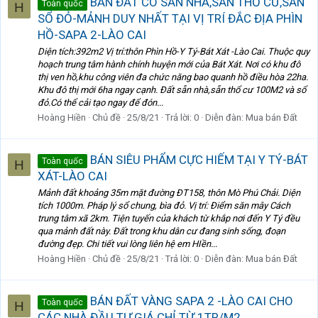
BÁN ĐẤT CÓ SẴN NHÀ,SẴN THỔ CƯ,SẴN
Toàn quốc
H
SỔ ĐỎ-MẢNH DUY NHẤT TẠI VỊ TRÍ ĐẮC ĐỊA PHÌN
HỒ-SAPA 2-LÀO CAI
Diện tích:392m2 Vị trí:thôn Phìn Hồ-Y Tý-Bát Xát -Lào Cai. Thuộc quy
hoạch trung tâm hành chính huyện mới của Bát Xát. Nơi có khu đô
thị ven hồ,khu công viên đa chức năng bao quanh hồ điều hòa 22ha.
Khu đô thị mới 6ha ngay cạnh. Đất sẵn nhà,sẵn thổ cư 100M2 và sổ
đỏ.Có thể cải tạo ngay để đón...
Hoàng Hiền
Chủ đề
25/8/21
Trả lời: 0
Diễn đàn:
Mua bán Đất
BÁN SIÊU PHẨM CỰC HIẾM TẠI Y TÝ-BÁT
Toàn quốc
H
XÁT-LÀO CAI
Mảnh đất khoảng 35m mặt đường ĐT158, thôn Mò Phú Chải. Diện
tích 1000m. Pháp lý sổ chung, bìa đỏ. Vị trí: Điểm săn mây Cách
trung tâm xã 2km. Tiện tuyến của khách từ khắp nơi đến Y Tý đều
qua mảnh đất này. Đất trong khu dân cư đang sinh sống, đoạn
đường đẹp. Chi tiết vui lòng liên hệ em HIền...
Hoàng Hiền
Chủ đề
25/8/21
Trả lời: 0
Diễn đàn:
Mua bán Đất
BÁN ĐẤT VÀNG SAPA 2 -LÀO CAI CHO
Toàn quốc
H
CÁC NHÀ ĐẦU TƯ,GIÁ CHỈ TỪ 1TR/M2