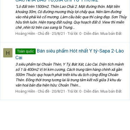
"Lô đất trên 1500m2. Thôn Lao Chải 2. Mặt đường thôn. Mặt tiền
khoảng 30m, Có đường mương thủy lợi chẩy qua. Nên làm đường
vào nhà phải kè cố mương. Làm cầu băc qua thì càng đẹp. Sơn Thủy
hữu tình luôn. Hiện trạng đất ruộng. Quy hoạch đất ở. View thì miễn
chê ,nhìn từ trên cao sang là Trung...
Hoàng Hiền
Chủ đề
25/8/21
Trả lời: 0
Diễn đàn:
Mua bán Đất
Bán siêu phẩm Hót nhất Y tý-Sapa 2-Lào
Toàn quốc
H
Cai
3 siêu phẩm tại Choản Thèn, Y Tý, Bát Xát, Lào Cai. Diện tích mảnh
số 1 là 400m2 Vị trí kim cương, Cách trung tâm hàng chính xã gần
500m Thuộc quy hoạch phát triển khu du lịch cộng đồng Choản
Thèn. Đồng thời trong tương lai là trung tâm kết nối giữa 3 khu du
văn hoá bản địa hiện hữu: Choản Thèn...
Hoàng Hiền
Chủ đề
20/8/21
Trả lời: 0
Diễn đàn:
Mua bán Đất