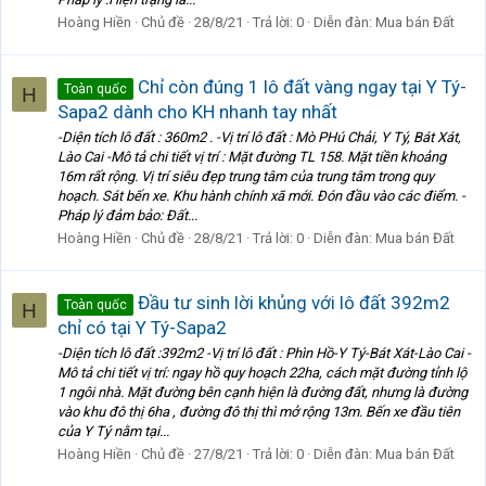
Hoàng Hiền
Chủ đề
28/8/21
Trả lời: 0
Diễn đàn:
Mua bán Đất
Chỉ còn đúng 1 lô đất vàng ngay tại Y Tý-
Toàn quốc
H
Sapa2 dành cho KH nhanh tay nhất
-Diện tích lô đất : 360m2 . -Vị trí lô đất : Mò PHú Chải, Y Tý, Bát Xát,
Lào Cai -Mô tả chi tiết vị trí : Mặt đường TL 158. Mặt tiền khoảng
16m rất rộng. Vị trí siêu đẹp trung tâm của trung tâm trong quy
hoạch. Sát bến xe. Khu hành chính xã mới. Đón đầu vào các điểm. -
Pháp lý đảm bảo: Đất...
Hoàng Hiền
Chủ đề
28/8/21
Trả lời: 0
Diễn đàn:
Mua bán Đất
Đầu tư sinh lời khủng với lô đất 392m2
Toàn quốc
H
chỉ có tại Y Tý-Sapa2
-Diện tích lô đất :392m2 -Vị trí lô đất : Phìn Hồ-Y Tý-Bát Xát-Lào Cai -
Mô tả chi tiết vị trí: ngay hồ quy hoạch 22ha, cách mặt đường tỉnh lộ
1 ngôi nhà. Mặt đường bên cạnh hiện là đường đất, nhưng là đường
vào khu đô thị 6ha , đường đô thị thì mở rộng 13m. Bến xe đầu tiên
của Y Tý nằm tại...
Hoàng Hiền
Chủ đề
27/8/21
Trả lời: 0
Diễn đàn:
Mua bán Đất