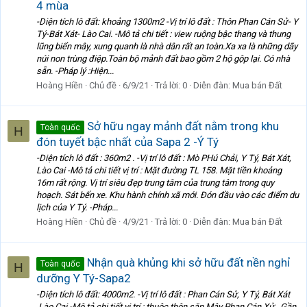
4 mùa
-Diện tích lô đất: khoảng 1300m2 -Vị trí lô đất : Thôn Phan Cán Sử- Y
Tý-Bát Xát- Lào Cai. -Mô tả chi tiết : view ruộng bậc thang và thung
lũng biển mây, xung quanh là nhà dân rất an toàn.Xa xa là những dãy
núi non trùng điệp.Toàn bộ mảnh đất bao gồm 2 hộ gộp lại. Có nhà
sẵn. -Pháp lý :Hiện...
Hoàng Hiền
Chủ đề
6/9/21
Trả lời: 0
Diễn đàn:
Mua bán Đất
Sở hữu ngay mảnh đất nằm trong khu
Toàn quốc
H
đón tuyết bậc nhất của Sapa 2 -Ý Tý
-Diện tích lô đất : 360m2 . -Vị trí lô đất : Mò PHú Chải, Y Tý, Bát Xát,
Lào Cai -Mô tả chi tiết vị trí : Mặt đường TL 158. Mặt tiền khoảng
16m rất rộng. Vị trí siêu đẹp trung tâm của trung tâm trong quy
hoạch. Sát bến xe. Khu hành chính xã mới. Đón đầu vào các điểm du
lịch của Y Tý. -Pháp...
Hoàng Hiền
Chủ đề
4/9/21
Trả lời: 0
Diễn đàn:
Mua bán Đất
Nhận quà khủng khi sở hữu đất nền nghỉ
Toàn quốc
H
dưỡng Y Tý-Sapa2
-Diện tích lô đất: 4000m2. -Vị trí lô đất : Phan Cán Sử, Y Tý, Bát Xát
,Lào Cai -Mô tả chi tiết vị trí : thuộc thôn săn Mây Phan Cán Xử . Gần