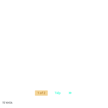
Last
1 of 2
Tiếp
TỪ KHÓA