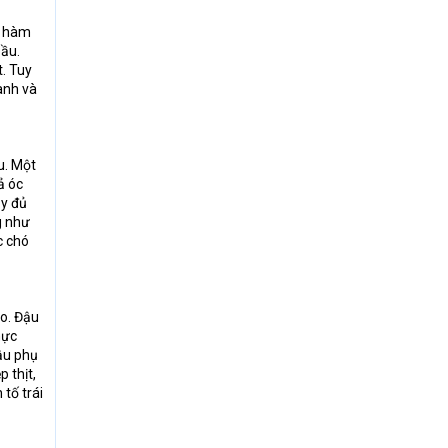
ó hàm
bầu.
t. Tuy
anh và
u. Một
ả óc
ầy đủ
g như
c chó
o. Đậu
hực
ậu phụ
 thịt,
tố trái