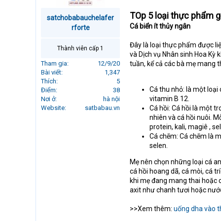
r
TOp 5 loại thực phẩm 
t
satchobabauchelafer
e
Cá biển ít thủy ngân
rforte
r
Đây là loại thực phẩm được li
Thành viên cấp 1
và Dịch vụ Nhân sinh Hoa Kỳ 
Tham gia
12/9/20
tuần, kể cả các bà mẹ mang t
Bài viết
1,347
Thích
5
Cá thu nhỏ: là một loại
Điểm
38
vitamin B 12.
Nơi ở
hà nội
Website
satbabau.vn
Cá hồi: Cá hồi là một t
nhiên và cá hồi nuôi. 
protein, kali, magiê , s
Cá chẽm: Cá chẽm là mộ
selen.
Mẹ nên chọn những loại cá an 
cá hồi hoang dã, cá mòi, cá tr
khi mẹ đang mang thai hoặc c
axit như chanh tươi hoặc nước
>>Xem thêm:
uống dha vào t