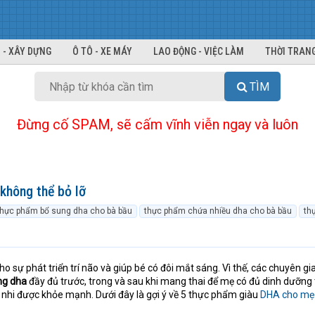
 - XÂY DỰNG
Ô TÔ - XE MÁY
LAO ĐỘNG - VIỆC LÀM
THỜI TRANG
TÌM
Đừng cố SPAM, sẽ cấm vĩnh viễn ngay và luôn
không thể bỏ lỡ
thực phẩm bổ sung dha cho bà bầu
thực phẩm chứa nhiều dha cho bà bầu
th
o sự phát triển trí não và giúp bé có đôi mắt sáng. Vì thế, các chuyên gi
ng dha
đầy đủ trước, trong và sau khi mang thai để mẹ có đủ dinh dưỡng
i nhi được khỏe mạnh. Dưới đây là gợi ý về 5 thực phẩm giàu
DHA cho mẹ