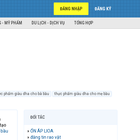
ĐĂNG NHẬP
ĐĂNG KÝ
 - MỸ PHẨM
DU LỊCH - DỊCH VỤ
TỔNG HỢP
ực phẩm giàu dha cho bà bầu
thực phẩm giàu dha cho mẹ bầu
ĐỐI TÁC
a
 tạo
 bầu
»
ỔN ÁP LIOA
»
đăng tin rao vặt