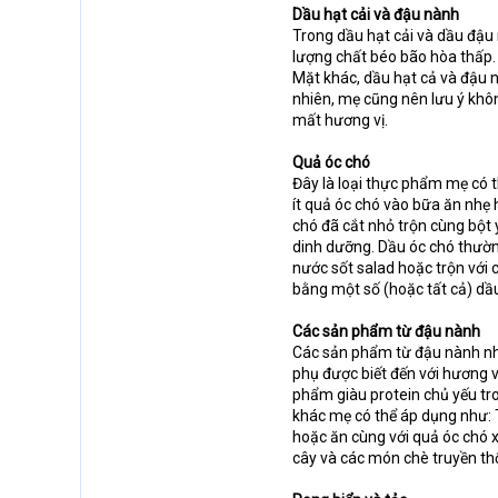
Dầu hạt cải và đậu nành
Trong dầu hạt cải và dầu đậu
lượng chất béo bão hòa thấp.
Mặt khác, dầu hạt cả và đậu 
nhiên, mẹ cũng nên lưu ý khôn
mất hương vị.
Quả óc chó
Đây là loại thực phẩm mẹ có 
ít quả óc chó vào bữa ăn nhẹ
chó đã cắt nhỏ trộn cùng bột
dinh dưỡng. Dầu óc chó thườ
nước sốt salad hoặc trộn với 
bằng một số (hoặc tất cả) dầ
Các sản phẩm từ đậu nành
Các sản phẩm từ đậu nành nh
phụ được biết đến với hương v
phẩm giàu protein chủ yếu tr
khác mẹ có thể áp dụng như: T
hoặc ăn cùng với quả óc chó x
cây và các món chè truyền t