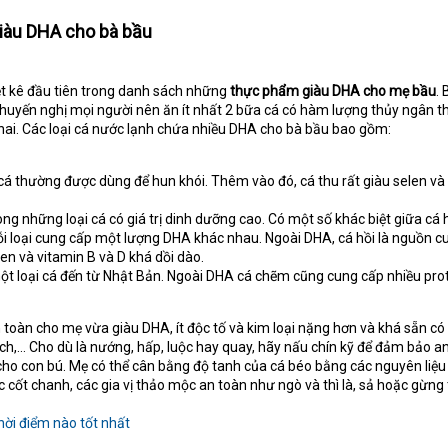
giàu DHA cho bà bầu
ệt kê đầu tiên trong danh sách những
thực phẩm giàu DHA cho mẹ bầu
. 
khuyến nghị mọi người nên ăn ít nhất 2 bữa cá có hàm lượng thủy ngân t
hai. Các loại cá nước lạnh chứa nhiều DHA cho bà bầu bao gồm:
 cá thường được dùng để hun khói. Thêm vào đó, cá thu rất giàu selen và
rong những loại cá có giá trị dinh dưỡng cao. Có một số khác biệt giữa cá 
Mỗi loại cung cấp một lượng DHA khác nhau. Ngoài DHA, cá hồi là nguồn c
elen và vitamin B và D khá dồi dào.
t loại cá đến từ Nhật Bản. Ngoài DHA cá chẽm cũng cung cấp nhiều prot
toàn cho mẹ vừa giàu DHA, ít độc tố và kim loại nặng hơn và khá sẵn có
ích,... Cho dù là nướng, hấp, luộc hay quay, hãy nấu chín kỹ để đảm bảo a
ho con bú. Mẹ có thể cân bằng độ tanh của cá béo bằng các nguyên liệu 
 cốt chanh, các gia vị thảo mộc an toàn như ngò và thì là, sả hoặc gừng 
hời điểm nào tốt nhất