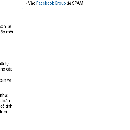
» Vào
Facebook Group
để SPAM
Bộ Y tế
hấp mỗi
hồi tự
ung cấp
ein và
 như:
n toàn
có tính
tươi.