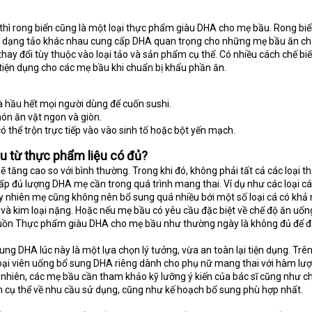
hì rong biển cũng là một loại thực phẩm giàu DHA cho mẹ bầu. Rong biển
ững dạng tảo khác nhau cung cấp DHA quan trọng cho những mẹ bầu ăn ch
ay đổi tùy thuộc vào loại tảo và sản phẩm cụ thể. Có nhiều cách chế bi
tiện dụng cho các mẹ bầu khi chuẩn bị khẩu phần ăn.
mà hầu hết mọi người dùng để cuốn sushi.
ón ăn vặt ngon và giòn.
 thể trộn trực tiếp vào vào sinh tố hoặc bột yến mạch.
u từ thực phẩm liệu có đủ?
ẽ tăng cao so với bình thường. Trong khi đó, không phải tất cả các loại t
p đủ lượng DHA mẹ cần trong quá trình mang thai. Ví dụ như các loại c
uy nhiên mẹ cũng không nên bổ sung quá nhiều bới một số loại cá có khả
và kim loại nặng. Hoặc nếu mẹ bầu có yêu cầu đặc biệt về chế độ ăn uố
nguồn Thực phẩm giàu DHA cho mẹ bầu như thường ngày là không đủ để 
ung DHA lúc này là một lựa chọn lý tưởng, vừa an toàn lại tiện dụng. Trên
 loại viên uống bổ sung DHA riêng dành cho phụ nữ mang thai với hàm lư
nhiên, các mẹ bầu cần tham khảo kỹ lưỡng ý kiến của bác sĩ cũng như 
n cụ thể về nhu cầu sử dụng, cũng như kế hoạch bổ sung phù hợp nhất.