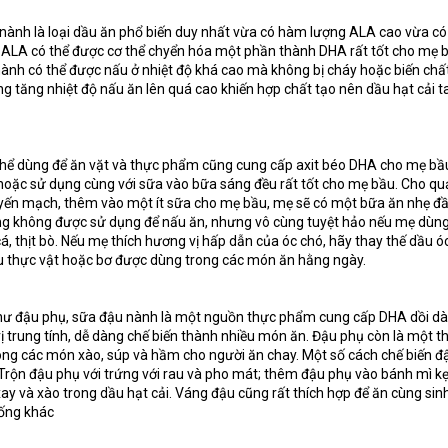
 nành là loại dầu ăn phổ biến duy nhất vừa có hàm lượng ALA cao vừa c
 ALA có thể được cơ thể chyển hóa một phần thành DHA rất tốt cho mẹ 
nành có thể được nấu ở nhiệt độ khá cao mà không bị cháy hoặc biến chấ
g tăng nhiệt độ nấu ăn lên quá cao khiến hợp chất tạo nên dầu hạt cải t
thể dùng để ăn vặt và thực phẩm cũng cung cấp axit béo DHA cho mẹ bầ
 hoặc sử dụng cùng với sữa vào bữa sáng đều rất tốt cho mẹ bầu. Cho qu
 yến mạch, thêm vào một ít sữa cho mẹ bầu, mẹ sẽ có một bữa ăn nhẹ đ
ng không được sử dụng để nấu ăn, nhưng vô cùng tuyệt hảo nếu mẹ dùn
cá, thịt bò. Nếu mẹ thích hương vị hấp dẫn của óc chó, hãy thay thế dầu ó
u thực vật hoặc bơ được dùng trong các món ăn hằng ngày.
ư đậu phụ, sữa đậu nành là một nguồn thực phẩm cung cấp DHA dồi dà
ị trung tính, dễ dàng chế biến thành nhiều món ăn. Đậu phụ còn là một t
ong các món xào, súp và hầm cho người ăn chay. Một số cách chế biến đ
rộn đậu phụ với trứng với rau và pho mát; thêm đậu phụ vào bánh mì kẹp
ay và xào trong dầu hạt cải. Váng đậu cũng rất thích hợp để ăn cùng sinh 
hống khác