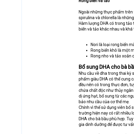
Rong biển và tảo
Ngoài những thực phẩm trên t
spirulina và chlorella là nh
Hàm lượng DHA có trong tảo th
biển và tảo khác nhau và khá 
Nori là loại rong biển 
Rong biển khô là một m
Rong nho và tảo xoắn có
Bổ sung DHA cho bà bầ
Nhu cầu về dha trong thai kỳ s
phẩm giàu DHA có thể cung cấ
đều nên có trong thực đơn, t
chứa chất độc như thủy ngân 
dị ứng hạt, bổ sung từ các 
bảo nhu cầu của cơ thể mẹ.
Chính vì thế sử dụng viên bổ s
trường hiện nay có rất nhiều
DHA cho bà bầu phù hợp. Tuy 
gia dinh dưỡng để được tư vấ