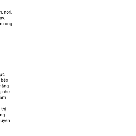
, nori,
ay.
ến rong
hực
á béo
 năng
ng như
đảm
 thị
ợng
chuyên