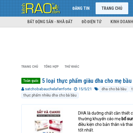
ĐĂNG TIN
TRANG CHỦ
BẤT ĐỘNG SẢN - NHÀ ĐẤT
ĐỒ ĐIỆN TỬ
KINH DOANH
TRANG CHỦ
TỔNG HỢP
THỨ KHÁC
5 loại thực phẩm giàu dha cho mẹ bầu 
Toàn quốc
T
N
T
satchobabauchelaferrforte
15/5/21
dha cho bà bầu
h
g
ừ
thực phẩm nhiều dha cho bà bầu
r
à
k
e
y
h
a
g
ó
DHA là dưỡng chất cần thiết ch
d
ử
a
thường khuyến cáo mẹ
bổ su
s
i
điều kiện cho bản thân và tha
t
tốt nhất.
a