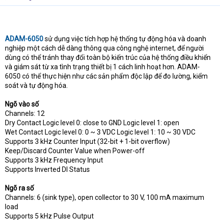
t
e
r
ADAM-6050
sử dụng việc tích hợp hệ thống tự động hóa và doanh
nghiệp một cách dễ dàng thông qua công nghệ internet, để người
dùng có thể tránh thay đổi toàn bộ kiến trúc của hệ thống điều khiển
và giám sát từ xa tình trạng thiết bị 1 cách linh hoạt hơn. ADAM-
6050 có thể thực hiện như các sản phẩm độc lập để đo lường, kiểm
soát và tự động hóa.
Ngõ vào số
Channels: 12
Dry Contact Logic level 0: close to GND Logic level 1: open
Wet Contact Logic level 0: 0 ~ 3 VDC Logic level 1: 10 ~ 30 VDC
Supports 3 kHz Counter Input (32-bit + 1-bit overflow)
Keep/Discard Counter Value when Power-off
Supports 3 kHz Frequency Input
Supports Inverted DI Status
Ngõ ra số
Channels: 6 (sink type), open collector to 30 V, 100 mA maximum
load
Supports 5 kHz Pulse Output