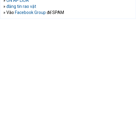
»
ỔN ÁP LIOA
»
đăng tin rao vặt
» Vào
Facebook Group
để SPAM