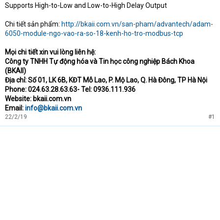
Supports High-to-Low and Low-to-High Delay Output
Chi tiết sản phẩm:
http://bkaii.com.vn/san-pham/advantech/adam-
6050-module-ngo-vao-ra-so-18-kenh-ho-tro-modbus-tcp
Mọi chi tiết xin vui lòng liên hệ:
Công ty TNHH Tự động hóa và Tin học công nghiệp Bách Khoa
(BKAII)
Địa chỉ: Số 01, LK 6B, KĐT Mỗ Lao, P. Mộ Lao, Q. Hà Đông, TP Hà Nội
Phone: 024.63.28.63.63- Tel: 0936.111.936
Website: bkaii.com.vn
Email:
info@bkaii.com.vn
22/2/19
#1