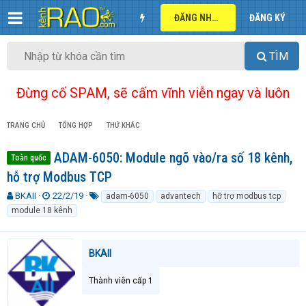
ĐĂNG NHẬP
ĐĂNG KÝ
TÌM
Đừng cố SPAM, sẽ cấm vĩnh viễn ngay và luôn
TRANG CHỦ
TỔNG HỢP
THỨ KHÁC
ADAM-6050: Module ngõ vào/ra số 18 kênh,
Toàn quốc
hỗ trợ Modbus TCP
T
N
T
BKAII
22/2/19
adam-6050
advantech
hỡ trợ modbus tcp
h
g
ừ
module 18 kênh
r
à
k
e
y
h
a
g
ó
BKAII
d
ử
a
s
i
t
Thành viên cấp 1
a
r