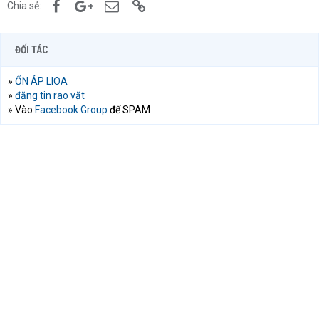
Facebook
Google+
Email
Link
Chia sẻ:
ĐỐI TÁC
»
ỔN ÁP LIOA
»
đăng tin rao vặt
» Vào
Facebook Group
để SPAM