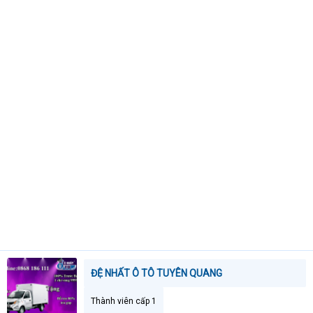
t
e
r
ĐỆ NHẤT Ô TÔ TUYÊN QUANG
Thành viên cấp 1