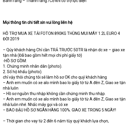
Bánh răng – Thanh răng /Cơ khí có trợ lực điện
Mọi thông tin chi tiết xin vui lòng liên hệ
HỖ TRỢ MUA XE TẢI FOTON 890KG THÙNG MUI MÁY 1.2L EURO 4
ĐỜI 2019
– Qúy khách hàng Chỉ cần TRẢ TRƯỚC 50TR là nhận dc xe – giao xe
tận nhà (Đã bao gồm hết mọi chi phí giấy tờ)
-HỒ SƠ GỒM:
1. Chứng minh nhân dân (photo).
2. Sổ hộ khẩu (photo).
chỉ vậy thôi chúng tôi sẽ làm hồ sơ OK cho quý khách hàng
– Anh em muốn có xe alo mình bao lo giấy tờ từ A đên Z, Giao xe tận
nhà luôn
– Hồ sơ nguồn thu nhập không cần chứng minh thu nhập.
– Anh em muốn có xe alo mình bao lo giấy tờ từ A đên Z, Giao xe tận
nhà luôn nhé. Nhấc máy gọi và có xe
– BAO ĐẬU HỒ SƠ NGÂN HÀNG 100%. GIAO XE TRONG 5 NGÀY!
– Thời gian cho vay từ 2 đến 6 năm tùy quý khách lựa chọn,