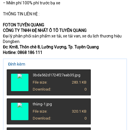
– Miễn phí 100% phí trước bạ xe
THÔNG TIN LIÊN HỆ :
FOTON TUYÊN QUANG
CÔNG TY TNHH ĐỆ NHẤT Ô TÔ TUYÊN QUANG
Đại lý phân phối sản phẩm xe tải, xe tải van, xe du lịch thương hiệu
Dongben.
Đc: Km8, Thôn chè 8, Lưỡng Vượng, Tp. Tuyên Quang
Hotline: 0868 186 111
Đính kèm
3bda562d1724f27aab35.jpg
File size
283.1 KB
Download
0
thùng-1.jpg
File size
320.1 KB
Download
0