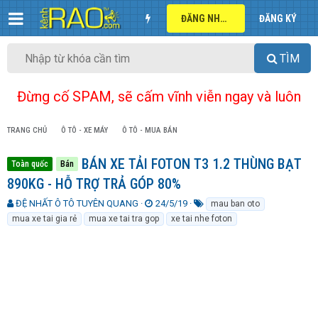
ĐĂNG NHẬP
ĐĂNG KÝ
TÌM
Đừng cố SPAM, sẽ cấm vĩnh viễn ngay và luôn
TRANG CHỦ
Ô TÔ - XE MÁY
Ô TÔ - MUA BÁN
BÁN XE TẢI FOTON T3 1.2 THÙNG BẠT
Toàn quốc
Bán
890KG - HỖ TRỢ TRẢ GÓP 80%
T
N
T
ĐỆ NHẤT Ô TÔ TUYÊN QUANG
24/5/19
mau ban oto
h
g
ừ
mua xe tai gia rẻ
mua xe tai tra gop
xe tai nhe foton
r
à
k
e
y
h
a
g
ó
d
ử
a
s
i
t
a
r