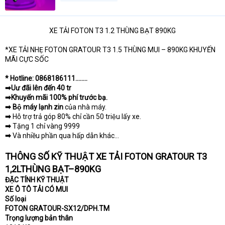
XE TẢI FOTON T3 1.2 THÙNG BẠT 890KG​
*XE TẢI NHẸ FOTON GRATOUR T3 1.5 THÙNG MUI – 890KG KHUYẾN
MÃI CỰC SỐC
* Hotline: 0868186111........
➡Uư đãi lên đến 40 tr
➡Khuyến mãi 100% phí trước bạ.
➡ Bộ máy lạnh zin
của nhà máy.
➡
Hỗ trợ trả góp 80% chỉ cần 50 triệu lấy xe.
➡
Tặng 1 chỉ vàng 9999
➡
Và nhiều phần qua hấp dẫn khác...
THÔNG SỐ KỸ THUẬT XE TẢI FOTON GRATOUR T3
1,2LTHÙNG BẠT–890KG
ĐẶC TÍNH KỸ THUẬT
XE Ô TÔ TẢI CÓ MUI
Số loại
FOTON GRATOUR-SX12/DPH.TM
Trọng lượng bản thân