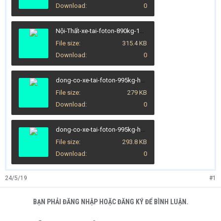
Download
0
Nội-Thất-xe-tai-foton-890kg-10-1.jpg
File size
315.4 KB
Download
0
dong-co-xe-tai-foton-995kg-h3-Đệ-Nhất-Ô-Tô-Tuyên-Quang.jpg
File size
279 KB
Download
0
dong-co-xe-tai-foton-995kg-h4-Đệ-Nhất-Ô-Tô-Tuyên-Quang.jpg
File size
293.8 KB
Download
0
24/5/19
#1
BẠN PHẢI ĐĂNG NHẬP HOẶC ĐĂNG KÝ ĐỂ BÌNH LUẬN.