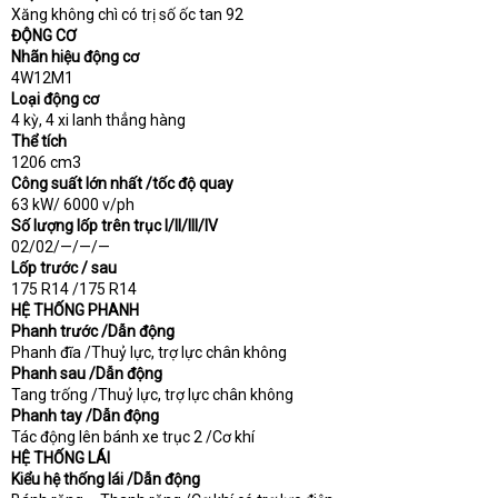
Xăng không chì có trị số ốc tan 92
ĐỘNG CƠ
Nhãn hiệu động cơ
4W12M1
Loại động cơ
4 kỳ, 4 xi lanh thẳng hàng
Thể tích
1206 cm3
Công suất lớn nhất /tốc độ quay
63 kW/ 6000 v/ph
Số lượng lốp trên trục I/II/III/IV
02/02/—/—/—
Lốp trước / sau
175 R14 /175 R14
HỆ THỐNG PHANH
Phanh trước /Dẫn động
Phanh đĩa /Thuỷ lực, trợ lực chân không
Phanh sau /Dẫn động
Tang trống /Thuỷ lực, trợ lực chân không
Phanh tay /Dẫn động
Tác động lên bánh xe trục 2 /Cơ khí
HỆ THỐNG LÁI
Kiểu hệ thống lái /Dẫn động