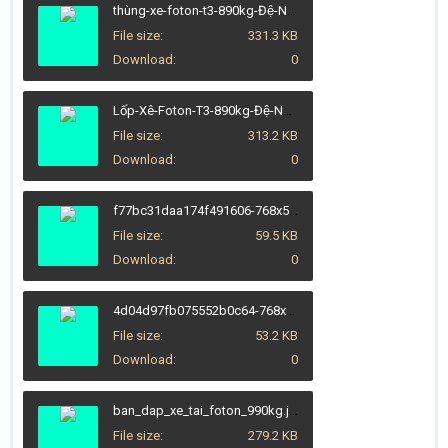
thùng-xe-foton-t3-890kg-Đệ-Nhất-Ô-Tô-Tuyên-Quang.jpg
File size
331.3 KB
Download
0
Lốp-Xê-Foton-T3-890kg-Đệ-Nhất-Oto-Tuyên-Quang.jpg
File size
313.2 KB
Download
0
f77bc31daa174f491606-768x576.jpg
File size
59.5 KB
Download
0
4d04d97fb075552b0c64-768x576.jpg
File size
53.2 KB
Download
0
ban_dap_xe_tai_foton_990kg.jpg
File size
279.2 KB