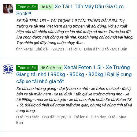
Xe Tải 1 Tấn Máy Dầu Giá Cực
Toàn quốc
Hà Nội
Sock!!!
XE TẢI TERA 180 – TẢI TRỌNG 1.9 TẤN, THÙNG DÀI 3.3M. Thị
trường xe tải nhẹ Việt Nam đang trở nên rất sôi động. Với sự xuất
hiện của rất nhiều các hãng xe lớn nhỏ khắp cả nước. Trước kia để
lựa chọn được một dòng xe tải nhẹ, khách hàng chỉ có một vài hãng.
Tuy nhiên giờ đây trong cuộc chạy đua...
tình xe tải
Chủ đề
12/8/21
Trả lời: 0
Diễn đàn:
Ô tô - Mua Bán
Xe tải Foton 1.5l - Xe Trường
Toàn quốc
Hồ Chí Minh
Giang tải nhỏ I 990kg - 850kg - 820kg I Đại lý cung
cấp xe tải nhỏ giá tốt
Xe tải nhỏ trường giang - đại lý bán xe nhỏ - xe foton mui bạt - đại lý
bán xe tải miền nam - xe tải dưới 1 tấn giá xe trường giang nhỏ - xe
tải 990kg - mua xe tải trả góp - xe tải nhỏ nhập khẩu Xe tải Foton T3
1.5L 850kg có thiết kế ngoại thất đơn giản, nhưng vô cùng tinh tế và
sang trọng...
Ô tô Phú Mẫn
Chủ đề
20/6/19
Trả lời: 0
Diễn đàn:
Ô tô - Mua
Bán