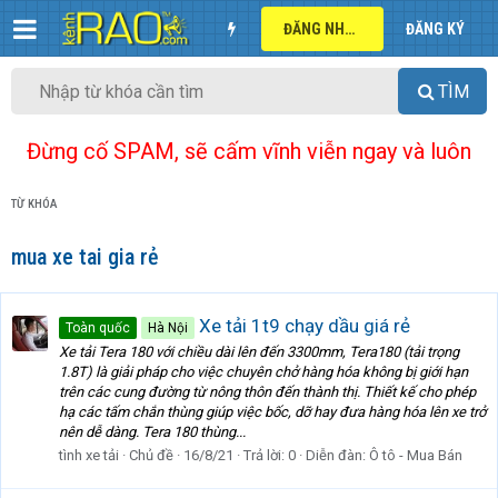
ĐĂNG NHẬP
ĐĂNG KÝ
TÌM
Đừng cố SPAM, sẽ cấm vĩnh viễn ngay và luôn
TỪ KHÓA
mua xe tai gia rẻ
Xe tải 1t9 chạy dầu giá rẻ
Toàn quốc
Hà Nội
Xe tải Tera 180 với chiều dài lên đến 3300mm, Tera180 (tải trọng
1.8T) là giải pháp cho việc chuyên chở hàng hóa không bị giới hạn
trên các cung đường từ nông thôn đến thành thị. Thiết kế cho phép
hạ các tấm chắn thùng giúp việc bốc, dỡ hay đưa hàng hóa lên xe trở
nên dễ dàng. Tera 180 thùng...
tình xe tải
Chủ đề
16/8/21
Trả lời: 0
Diễn đàn:
Ô tô - Mua Bán