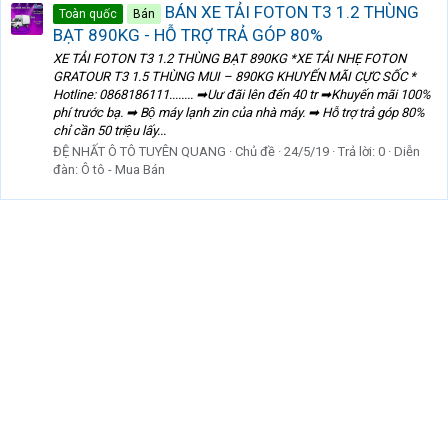
BÁN XE TẢI FOTON T3 1.2 THÙNG
Toàn quốc
Bán
BẠT 890KG - HỖ TRỢ TRẢ GÓP 80%
XE TẢI FOTON T3 1.2 THÙNG BẠT 890KG *XE TẢI NHẸ FOTON
GRATOUR T3 1.5 THÙNG MUI – 890KG KHUYẾN MÃI CỰC SỐC *
Hotline: 0868186111........ ➡Uư đãi lên đến 40 tr ➡Khuyến mãi 100%
phí trước bạ. ➡ Bộ máy lạnh zin của nhà máy. ➡ Hỗ trợ trả góp 80%
chỉ cần 50 triệu lấy...
ĐỆ NHẤT Ô TÔ TUYÊN QUANG
Chủ đề
24/5/19
Trả lời: 0
Diễn
đàn:
Ô tô - Mua Bán