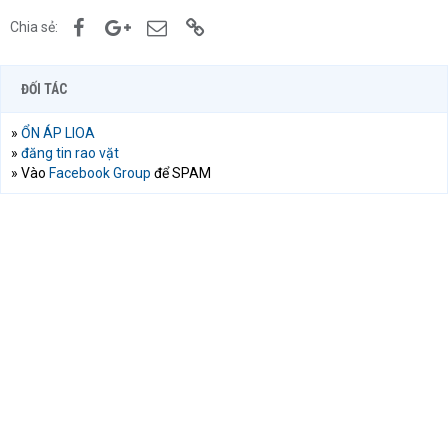
Facebook
Google+
Email
Link
Chia sẻ:
ĐỐI TÁC
»
ỔN ÁP LIOA
»
đăng tin rao vặt
» Vào
Facebook Group
để SPAM