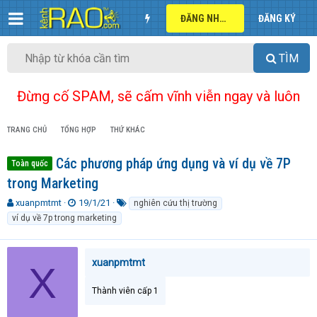
ĐĂNG NHẬP
ĐĂNG KÝ
TÌM
Đừng cố SPAM, sẽ cấm vĩnh viễn ngay và luôn
TRANG CHỦ
TỔNG HỢP
THỨ KHÁC
Các phương pháp ứng dụng và ví dụ về 7P
Toàn quốc
trong Marketing
T
N
T
xuanpmtmt
19/1/21
nghiên cứu thị trường
h
g
ừ
ví dụ về 7p trong marketing
r
à
k
e
y
h
a
g
ó
xuanpmtmt
X
d
ử
a
s
i
t
Thành viên cấp 1
a
r