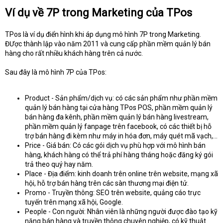
Ví dụ về 7P trong Marketing của TPos
TPos là ví dụ điển hình khi áp dụng mô hình 7P trong Marketing.
ĐƯợc thành lập vào năm 2011 và cung cấp phần mềm quản lý bán
hàng cho rất nhiều khách hàng trên cả nước.
Sau đây là mô hình 7P của TPos:
Product - Sản phẩm/dịch vụ: có các sản phẩm như phần mềm
quản lý bán hàng tại cửa hàng TPos POS, phần mềm quản lý
bán hàng đa kênh, phần mềm quản lý bán hàng livestream,
phần mềm quản lý fanpage trên facebook, có các thiết bị hỗ
trợ bán hàng đi kèm như máy in hóa đơn, máy quét mã vạch,...
Price - Giá bán: Có các gói dịch vụ phù hợp với mô hình bán
hàng, khách hàng có thể trả phí hàng tháng hoặc đăng ký gói
trả theo quý hay năm.
Place - Địa điểm: kinh doanh trên online trên website, mạng xã
hội, hỗ trợ bán hàng trên các sàn thương mại điện tử.
Promo - Truyền thông: SEO trên website, quảng cáo trực
tuyến trên mạng xã hội, Google.
People - Con người: Nhân viên là những người được đào tạo kỹ
năng bán hàng và truyền thông chuyên nghiệp, có kỹ thuật