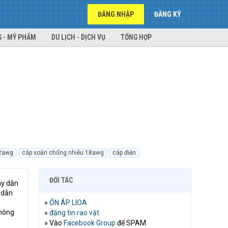
ĐĂNG NHẬP
ĐĂNG KÝ
 - MỸ PHẨM
DU LỊCH - DỊCH VỤ
TỔNG HỢP
2awg
cáp xoắn chống nhiễu 18awg
cáp điện
ĐỐI TÁC
ây dẫn
 dẫn
»
ỔN ÁP LIOA
thông
»
đăng tin rao vặt
» Vào
Facebook Group
để SPAM