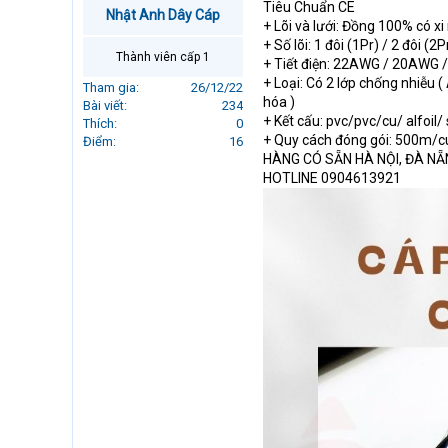
Tiêu Chuẩn CE
r
Nhật Anh Dây Cáp
+ Lõi và lưới: Đồng 100% có x
t
+ Số lõi: 1 đôi (1Pr) / 2 đôi (2P
e
Thành viên cấp 1
+ Tiết điện: 22AWG / 20AWG
r
+ Loại: Có 2 lớp chống nhiễu 
Tham gia
26/12/22
hóa )
Bài viết
234
+ Kết cấu: pvc/pvc/cu/ alfoil/ 
Thích
0
+ Quy cách đóng gói: 500m/
Điểm
16
HÀNG CÓ SẴN HÀ NỘI, ĐÀ NẴ
HOTLINE 0904613921