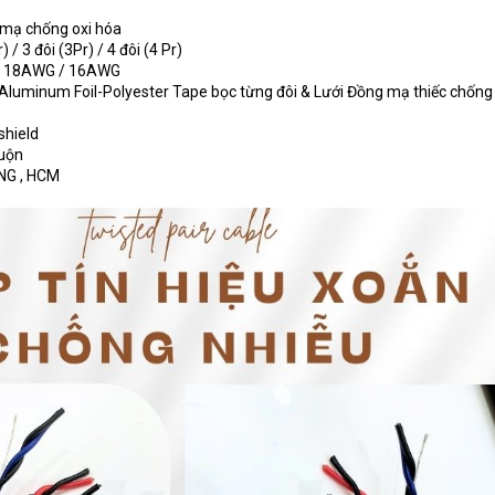
i mạ chống oxi hóa
r) / 3 đôi (3Pr) / 4 đôi (4 Pr)
 / 18AWG / 16AWG
( Aluminum Foil-Polyester Tape bọc từng đôi & Lưới Đồng mạ thiếc chống
shield
cuộn
NG , HCM