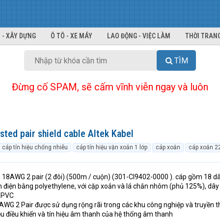
 - XÂY DỰNG
Ô TÔ - XE MÁY
LAO ĐỘNG - VIỆC LÀM
THỜI TRANG
TÌM
Đừng cố SPAM, sẽ cấm vĩnh viễn ngay và luôn
sted pair shield cable Altek Kabel
cáp tín hiệu chống nhiễu
cáp tín hiệu vặn xoắn 1 lớp
cáp xoắn
cáp xoắn 2
 18AWG 2 pair (2 đôi) (500m / cuộn) (301-CI9402-0000 ). cáp gồm 18 d
điện bằng polyethylene, với cặp xoắn và lá chắn nhôm (phủ 125%), dây
 PVC
8AWG 2 Pair được sử dụng rộng rãi trong các khu công nghiệp và truyền 
hiệu điều khiển và tín hiệu âm thanh của hệ thống âm thanh