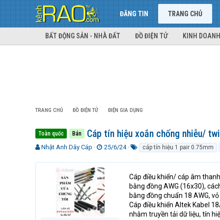
ĐĂNG TIN
TRANG CHỦ
BẤT ĐỘNG SẢN - NHÀ ĐẤT
ĐỒ ĐIỆN TỬ
KINH DOANH
TRANG CHỦ
ĐỒ ĐIỆN TỬ
ĐIỆN GIA DỤNG
Cáp tín hiệu xoắn chống nhiễu/ twi
Toàn quốc
Bán
T
N
T
Nhật Anh Dây Cáp
25/6/24
cáp tín hiệu 1 pair 0.75mm
h
g
ừ
r
à
k
e
y
h
Cáp điều khiển/ cáp âm thanh
a
g
ó
bằng đồng AWG (16x30), cách 
d
ử
a
bằng đồng chuẩn 18 AWG, vỏ
s
i
Cáp điều khiển Altek Kabel 1
t
nhằm truyền tải dữ liệu, tín 
a