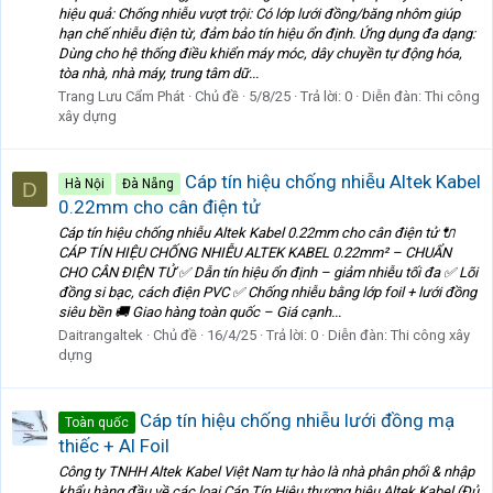
hiệu quả: Chống nhiễu vượt trội: Có lớp lưới đồng/băng nhôm giúp
hạn chế nhiễu điện từ, đảm bảo tín hiệu ổn định. Ứng dụng đa dạng:
Dùng cho hệ thống điều khiển máy móc, dây chuyền tự động hóa,
tòa nhà, nhà máy, trung tâm dữ...
Trang Lưu Cẩm Phát
Chủ đề
5/8/25
Trả lời: 0
Diễn đàn:
Thi công
xây dựng
Cáp tín hiệu chống nhiễu Altek Kabel
Hà Nội
Đà Nẵng
D
0.22mm cho cân điện tử
Cáp tín hiệu chống nhiễu Altek Kabel 0.22mm cho cân điện tử 🔌
CÁP TÍN HIỆU CHỐNG NHIỄU ALTEK KABEL 0.22mm² – CHUẨN
CHO CÂN ĐIỆN TỬ ✅ Dẫn tín hiệu ổn định – giảm nhiễu tối đa ✅ Lõi
đồng si bạc, cách điện PVC ✅ Chống nhiễu bằng lớp foil + lưới đồng
siêu bền 🚚 Giao hàng toàn quốc – Giá cạnh...
Daitrangaltek
Chủ đề
16/4/25
Trả lời: 0
Diễn đàn:
Thi công xây
dựng
Cáp tín hiệu chống nhiễu lưới đồng mạ
Toàn quốc
thiếc + Al Foil
Công ty TNHH Altek Kabel Việt Nam tự hào là nhà phân phối & nhập
khẩu hàng đầu về các loại Cáp Tín Hiệu thương hiệu Altek Kabel (Đủ