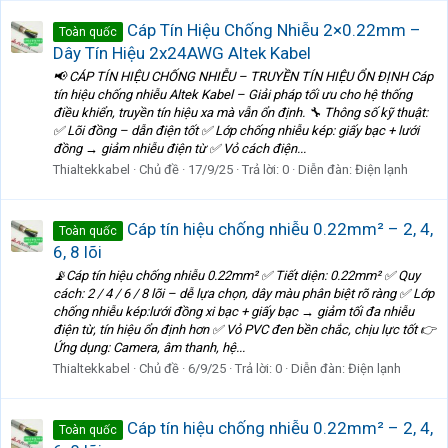
Cáp Tín Hiệu Chống Nhiễu 2×0.22mm –
Toàn quốc
Dây Tín Hiệu 2x24AWG Altek Kabel
📢 CÁP TÍN HIỆU CHỐNG NHIỄU – TRUYỀN TÍN HIỆU ỔN ĐỊNH Cáp
tín hiệu chống nhiễu Altek Kabel – Giải pháp tối ưu cho hệ thống
điều khiển, truyền tín hiệu xa mà vẫn ổn định. 🔧 Thông số kỹ thuật:
✅ Lõi đồng – dẫn điện tốt ✅ Lớp chống nhiễu kép: giấy bạc + lưới
đồng → giảm nhiễu điện từ ✅ Vỏ cách điện...
Thialtekkabel
Chủ đề
17/9/25
Trả lời: 0
Diễn đàn:
Điện lạnh
Cáp tín hiệu chống nhiễu 0.22mm² – 2, 4,
Toàn quốc
6, 8 lõi
📡Cáp tín hiệu chống nhiễu 0.22mm² ✅ Tiết diện: 0.22mm² ✅ Quy
cách: 2 / 4 / 6 / 8 lõi – dễ lựa chọn, dây màu phân biệt rõ ràng ✅ Lớp
chống nhiễu kép:lưới đồng xi bạc + giấy bạc → giảm tối đa nhiễu
điện từ, tín hiệu ổn định hơn ✅ Vỏ PVC đen bền chắc, chịu lực tốt 👉
Ứng dụng: Camera, âm thanh, hệ...
Thialtekkabel
Chủ đề
6/9/25
Trả lời: 0
Diễn đàn:
Điện lạnh
Cáp tín hiệu chống nhiễu 0.22mm² – 2, 4,
Toàn quốc