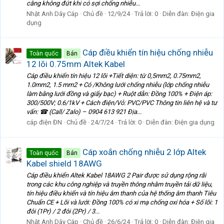
căng không đứt khi có sợi chống nhiễu...
Nhật Anh Dây Cáp
Chủ đề
12/9/24
Trả lời: 0
Diễn đàn:
Điện gia
dụng
Cáp điều khiển tín hiệu chống nhiễu
Toàn quốc
Bán
12 lõi 0.75mm Altek Kabel
Cáp điều khiển tín hiệu 12 lõi +Tiết diện: từ 0,5mm2, 0.75mm2,
1.0mm2, 1.5 mm2 + Có /Không lưới chống nhiễu (lớp chống nhiễu
làm bằng lưới đồng và giấy bạc) + Ruột dẫn: Đồng 100% + Điện áp:
300/500V; 0.6/1kV + Cách điện/Vỏ: PVC/PVC Thông tin liên hệ và tư
vấn: ☎ (Call/ Zalo) – 0904 613 921 Địa...
cáp điện ĐN
Chủ đề
24/7/24
Trả lời: 0
Diễn đàn:
Điện gia dụng
Cáp xoắn chống nhiễu 2 lớp Altek
Toàn quốc
Bán
Kabel shield 18AWG
Cáp điều khiển Altek Kabel 18AWG 2 Pair được sử dụng rộng rãi
trong các khu công nghiệp và truyền thông nhằm truyền tải dữ liệu,
tín hiệu điều khiển và tín hiệu âm thanh của hệ thống âm thanh Tiêu
Chuẩn CE + Lõi và lưới: Đồng 100% có xi mạ chống oxi hóa + Số lõi: 1
đôi (1Pr) / 2 đôi (2Pr) / 3...
Nhật Anh Dây Cáp
Chủ đề
26/6/24
Trả lời: 0
Diễn đàn:
Điện gia