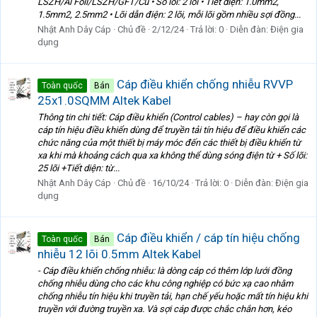
LSZH/Al Foil/LSZH/GFT/Cu • Số lõi: 2 lõi • Tiết diện: 1.0mm2,
1.5mm2, 2.5mm2 • Lõi dẫn điện: 2 lõi, mỗi lõi gồm nhiều sợi đồng...
Nhật Anh Dây Cáp
Chủ đề
2/12/24
Trả lời: 0
Diễn đàn:
Điện gia
dụng
Cáp điều khiển chống nhiễu RVVP
Toàn quốc
Bán
25x1.0SQMM Altek Kabel
Thông tin chi tiết: Cáp điều khiển (Control cables) – hay còn gọi là
cáp tín hiệu điều khiển dùng để truyền tải tín hiệu để điều khiển các
chức năng của một thiết bị máy móc đến các thiết bị điều khiển từ
xa khi mà khoảng cách qua xa không thể dùng sóng điện từ + Số lõi:
25 lõi +Tiết diện: từ...
Nhật Anh Dây Cáp
Chủ đề
16/10/24
Trả lời: 0
Diễn đàn:
Điện gia
dụng
Cáp điều khiển / cáp tín hiệu chống
Toàn quốc
Bán
nhiễu 12 lõi 0.5mm Altek Kabel
- Cáp điều khiển chống nhiễu: là dòng cáp có thêm lớp lưới đồng
chống nhiễu dùng cho các khu công nghiệp có bức xạ cao nhằm
chống nhiễu tín hiệu khi truyền tải, hạn chế yếu hoặc mất tín hiệu khi
truyền với đường truyền xa. Và sợi cáp được chắc chắn hơn, kéo