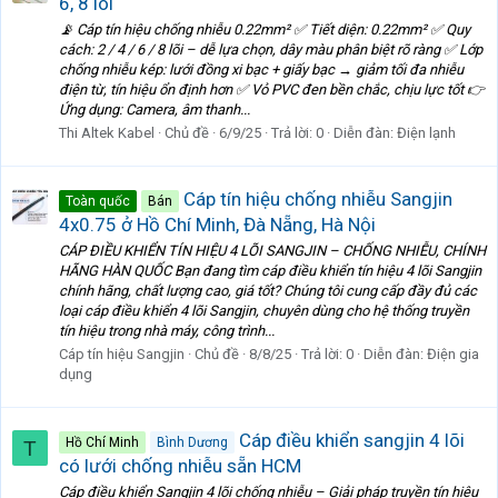
6, 8 lõi
📡 Cáp tín hiệu chống nhiễu 0.22mm² ✅ Tiết diện: 0.22mm² ✅ Quy
cách: 2 / 4 / 6 / 8 lõi – dễ lựa chọn, dây màu phân biệt rõ ràng ✅ Lớp
chống nhiễu kép: lưới đồng xi bạc + giấy bạc → giảm tối đa nhiễu
điện từ, tín hiệu ổn định hơn ✅ Vỏ PVC đen bền chắc, chịu lực tốt 👉
Ứng dụng: Camera, âm thanh...
Thi Altek Kabel
Chủ đề
6/9/25
Trả lời: 0
Diễn đàn:
Điện lạnh
Cáp tín hiệu chống nhiễu Sangjin
Toàn quốc
Bán
4x0.75 ở Hồ Chí Minh, Đà Nẵng, Hà Nội
CÁP ĐIỀU KHIỂN TÍN HIỆU 4 LÕI SANGJIN – CHỐNG NHIỄU, CHÍNH
HÃNG HÀN QUỐC Bạn đang tìm cáp điều khiển tín hiệu 4 lõi Sangjin
chính hãng, chất lượng cao, giá tốt? Chúng tôi cung cấp đầy đủ các
loại cáp điều khiển 4 lõi Sangjin, chuyên dùng cho hệ thống truyền
tín hiệu trong nhà máy, công trình...
Cáp tín hiệu Sangjin
Chủ đề
8/8/25
Trả lời: 0
Diễn đàn:
Điện gia
dụng
Cáp điều khiển sangjin 4 lõi
Hồ Chí Minh
Bình Dương
T
có lưới chống nhiễu sẵn HCM
Cáp điều khiển Sangjin 4 lõi chống nhiễu – Giải pháp truyền tín hiệu