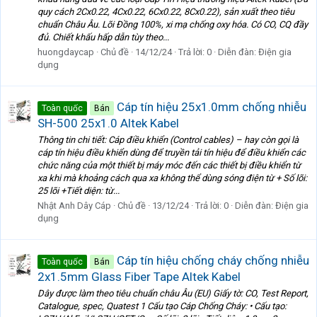
quy cách 2Cx0.22, 4Cx0.22, 6Cx0.22, 8Cx0.22), sản xuất theo tiêu
chuẩn Châu Âu. Lõi Đồng 100%, xi mạ chống oxy hóa. Có CO, CQ đầy
đủ. Chiết khấu hấp dẫn tùy theo...
huongdaycap
Chủ đề
14/12/24
Trả lời: 0
Diễn đàn:
Điện gia
dụng
Cáp tín hiệu 25x1.0mm chống nhiễu
Toàn quốc
Bán
SH-500 25x1.0 Altek Kabel
Thông tin chi tiết: Cáp điều khiển (Control cables) – hay còn gọi là
cáp tín hiệu điều khiển dùng để truyền tải tín hiệu để điều khiển các
chức năng của một thiết bị máy móc đến các thiết bị điều khiển từ
xa khi mà khoảng cách qua xa không thể dùng sóng điện từ + Số lõi:
25 lõi +Tiết diện: từ...
Nhật Anh Dây Cáp
Chủ đề
13/12/24
Trả lời: 0
Diễn đàn:
Điện gia
dụng
Cáp tín hiệu chống cháy chống nhiễu
Toàn quốc
Bán
2x1.5mm Glass Fiber Tape Altek Kabel
Dây được làm theo tiêu chuẩn châu Âu (EU) Giấy tờ: CO, Test Report,
Catalogue, spec, Quatest 1 Cấu tạo Cáp Chống Cháy: • Cấu tạo: