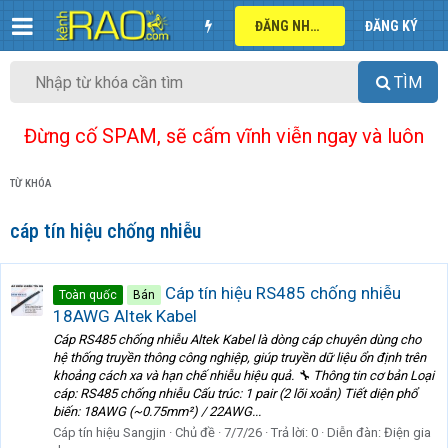
ĐĂNG NHẬP
ĐĂNG KÝ
TÌM
Đừng cố SPAM, sẽ cấm vĩnh viễn ngay và luôn
TỪ KHÓA
cáp tín hiệu chống nhiễu
Cáp tín hiệu RS485 chống nhiễu
Toàn quốc
Bán
18AWG Altek Kabel
Cáp RS485 chống nhiễu Altek Kabel là dòng cáp chuyên dùng cho
hệ thống truyền thông công nghiệp, giúp truyền dữ liệu ổn định trên
khoảng cách xa và hạn chế nhiễu hiệu quả. 🔧 Thông tin cơ bản Loại
cáp: RS485 chống nhiễu Cấu trúc: 1 pair (2 lõi xoắn) Tiết diện phổ
biến: 18AWG (~0.75mm²) / 22AWG...
Cáp tín hiệu Sangjin
Chủ đề
7/7/26
Trả lời: 0
Diễn đàn:
Điện gia