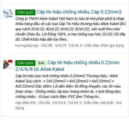
Cáp tín hiệu chống nhiễu, Cáp 0.22mm2
Toàn quốc
Công ty TNHH Altek Kabel Việt Nam tự hào là nhà phân phối & nhập
khẩu hàng đầu về các loại Cáp Tín Hiệu thương hiệu Altek Kabel (Đủ
quy cách 2Cx0.22, 4Cx0.22, 6Cx0.22, 8Cx0.22), sản xuất theo tiêu
chuẩn Châu Âu. Lõi Đồng 100%, xi mạ chống oxy hóa. Có CO, CQ đầy
đủ. Chiết khấu hấp dẫn tùy theo...
huongdaycap
Chủ đề
5/6/24
Trả lời: 0
Diễn đàn:
Điện gia dụng
Cáp tín hiệu chống nhiễu 0.22mm
Toàn quốc
Bán
2/4/6/8 lõi Altek Kabel
Cáp tín hiệu bọc lưới chống nhiễu 0.22mm2 Thương Hiệu : Altek
Kabel Quy cách : + 2x0.22mm2 + 4x0.22mm2 + 6x0.22mm2 +
8x0.22mm2 Đặc điểm: Lõi dẫn điện: lõi đồng nhuyễn, các lõi màu
khác nhau - Chống nhiễu: lớp bọc màng nhôm AL + lưới đồng đan
chống nhiễu - Vỏ bọc cách điện: PVC đen Thông tin...
cáp điện ĐN
Chủ đề
29/5/24
Trả lời: 0
Diễn đàn:
Nội thất - Gia
dụng