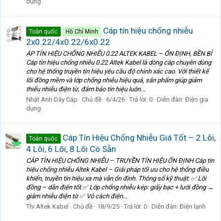
dụng
Cáp tín hiệu chống nhiễu
Toàn quốc
Hồ Chí Minh
2x0.22/4x0.22/6x0.22
ÁP TÍN HIỆU CHỐNG NHIỄU 0.22 ALTEK KABEL – ỔN ĐỊNH, BỀN BỈ
Cáp tín hiệu chống nhiễu 0.22 Altek Kabel là dòng cáp chuyên dùng
cho hệ thống truyền tín hiệu yêu cầu độ chính xác cao. Với thiết kế
lõi đồng mềm và lớp chống nhiễu hiệu quả, sản phẩm giúp giảm
thiểu nhiễu điện từ, đảm bảo tín hiệu luôn...
Nhật Anh Dây Cáp
Chủ đề
6/4/26
Trả lời: 0
Diễn đàn:
Điện gia
dụng
Cáp Tín Hiệu Chống Nhiễu Giá Tốt – 2 Lõi,
Toàn quốc
4 Lõi, 6 Lõi, 8 Lõi Có Sẵn
CÁP TÍN HIỆU CHỐNG NHIỄU – TRUYỀN TÍN HIỆU ỔN ĐỊNH Cáp tín
hiệu chống nhiễu Altek Kabel – Giải pháp tối ưu cho hệ thống điều
khiển, truyền tín hiệu xa mà vẫn ổn định. Thông số kỹ thuật: ✅ Lõi
đồng – dẫn điện tốt ✅ Lớp chống nhiễu kép: giấy bạc + lưới đồng →
giảm nhiễu điện từ ✅ Vỏ cách điện...
Thi Altek Kabel
Chủ đề
18/9/25
Trả lời: 0
Diễn đàn:
Điện lạnh