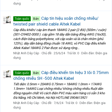
dụng
Cáp tín hiệu xoắn chống nhiễu/
Toàn quốc
Bán
twisted pair shield cable Altek Kabel
Cáp điều khiển/ cáp âm thanh 18AWG 2 pair (2 đôi) (500m / cuộn)
(301-CI9402-0000 ). cáp gồm 18 dây dẫn bằng đồng AWG (16x30),
cách điện bằng polyethylene, với cặp xoắn và lá chắn nhôm (phủ
125%), dây dẫn bằng đồng chuẩn 18 AWG, vỏ PVC Cáp điều khiển
Altek Kabel 18AWG 2 Pair được sử dụng rộng...
Nhật Anh Dây Cáp
Chủ đề
25/6/24
Trả lời: 0
Diễn đàn:
Điện gia
dụng
Cáp điều khiển tín hiệu 3 lõi 0.75mm
Toàn quốc
Bán
chống nhiễu SH -500 Altek Kabel
Tiết diện: 0.5mm = 20AWG 0.75mm = 18AWG 1.0mm = 17AWG
1.5mm= 16AWG Loại chống nhiễu/ không chống nhiễu Ruột dẫn
đồng nguyên chất Vỏ cách điện PVC màu xám hàng có sẵn 3 kho
Đà Nẵng, Hồ Chí Minh, Hà Nội HOTLINE 0904613921
Nhật Anh Dây Cáp
Chủ đề
7/6/24
Trả lời: 0
Diễn đàn:
Điện gia
dụng