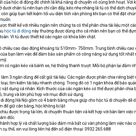
t của hộc di động đó chính là khả năng di chuyển vô cùng linh hoạt. Với k
 dưới chân tủ nên bạn chỉ cần đẩy, kéo nhẹ nhàng là tủ có thể dịch chu
 còn giúp bạn tiết kiệm tối ưu diện tích văn phòng khi bạn có thể đặt chú
 muốn.
ợc thiết kế với nhiều ngăn nên chúng ta có thể phân chia tài liệu một c
mẫu
hộc tủ di động
này thường được dùng cho cá nhân nên bạn có thể đự
toàn. Vì tủ được thiết kế các ngăn có khóa bền chặt.
 có chiều cao dao động khoảng từ 510mm- 750mm. Trung bình chiều cao
o của bạn làm việc để đảm bảo sản phẩm có công năng sử dụng tốt nhất
 mỹ.
ồm có ngăn kéo và bánh xe, hệ thống thanh trượt. Mỗi bộ phận lại đảm n
làm 3 ngăn dùng để cất giữ tài liệu. Các ngăn được phân chia riêng biệt 
 loại, tìm kiếm tài liệu nhanh chóng. Trong đó có 1 ngăn khóa để bảo quả
ác vật dụng cá nhân. Kích thước của các ngăn kéo có thể được phân chia
ỏ, trung và lớn phù hợp với mục đích sử dụng.
 di động Hà Nội gồm có 4 bánh bằng nhựa giúp cho hộc tủ di chuyển dễ d
n để giữ cân bằng, hộc không bị lật
chịu được trọng tải lớn, di chuyển thuận tiện và kết hợp với bàn làm việc
iám đốc.
thành hợp lý và chất lượng bảo đảm mà bất cứ văn phòng làm việc nào 
cụ thể, xin vui lòng liên hệ đến số điện thoại: 0932 265 688