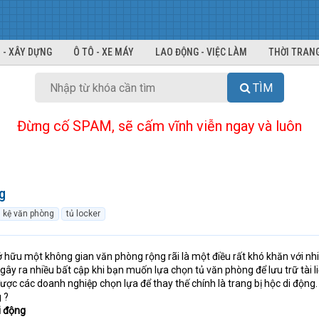
 - XÂY DỰNG
Ô TÔ - XE MÁY
LAO ĐỘNG - VIỆC LÀM
THỜI TRANG
TÌM
Đừng cố SPAM, sẽ cấm vĩnh viễn ngay và luôn
g
kệ văn phòng
tủ locker
 sở hữu một không gian văn phòng rộng rãi là một điều rất khó khăn với nh
gây ra nhiều bất cập khi bạn muốn lựa chọn tủ văn phòng để lưu trữ tài li
ược các doanh nghiệp chọn lựa để thay thế chính là trang bị hộc di động.
 ?
i động