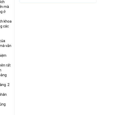
ích
yển mà
ng ở
ách khoa
ng các
 của
 mà vẫn
hiệm
nên rất
n
 bằng
àng. 2
 nhân
cũng