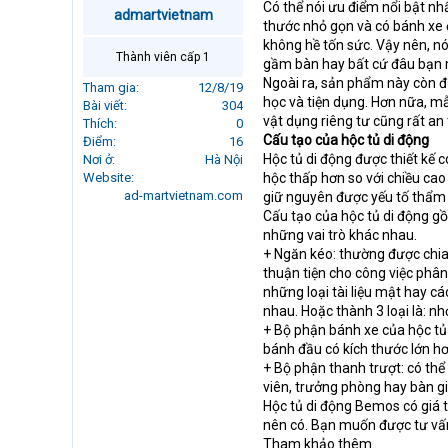
Có thể nói ưu điểm nổi bật nhấ
r
admartvietnam
thước nhỏ gọn và có bánh xe ở
t
không hề tốn sức. Vậy nên, nó
e
Thành viên cấp 1
gầm bàn hay bất cứ đâu bạn
r
Ngoài ra, sản phẩm này còn đư
Tham gia
12/8/19
học và tiện dụng. Hơn nữa, 
Bài viết
304
vật dụng riêng tư cũng rất an 
Thích
0
Cấu tạo của hộc tủ di động
Điểm
16
Hộc tủ di động được thiết kế
Nơi ở
Hà Nội
Website
hộc thấp hơn so với chiều ca
ad-martvietnam.com
giữ nguyên được yếu tố thẩm
Cấu tạo của hộc tủ di động g
những vai trò khác nhau.
+ Ngăn kéo: thường được chia 
thuận tiện cho công việc phân
những loại tài liệu mật hay c
nhau. Hoặc thành 3 loại là: nh
+ Bộ phận bánh xe của hộc tủ
bánh đầu có kích thước lớn hơ
+ Bộ phận thanh trượt: có thể 
viên, trưởng phòng hay bàn g
Hộc tủ di động Bemos có giá 
nên có. Bạn muốn được tư vấn 
Tham khảo thêm