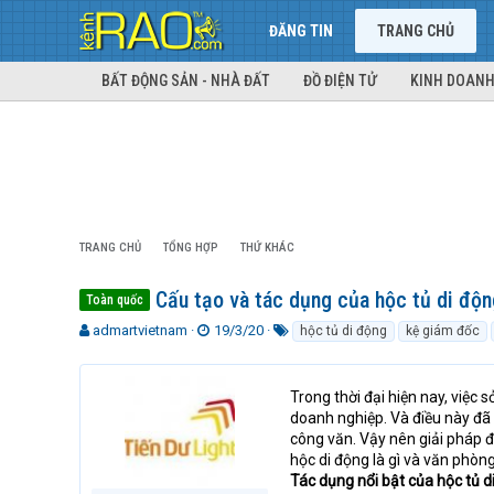
ĐĂNG TIN
TRANG CHỦ
BẤT ĐỘNG SẢN - NHÀ ĐẤT
ĐỒ ĐIỆN TỬ
KINH DOANH
TRANG CHỦ
TỔNG HỢP
THỨ KHÁC
Cấu tạo và tác dụng của hộc tủ di độn
Toàn quốc
T
N
T
admartvietnam
19/3/20
hộc tủ di động
kệ giám đốc
h
g
ừ
r
à
k
e
y
h
Trong thời đại hiện nay, việc
a
g
ó
doanh nghiệp. Và điều này đã 
d
ử
a
công văn. Vậy nên giải pháp đ
s
i
hộc di động là gì và văn phòng
t
Tác dụng nổi bật của hộc tủ d
a