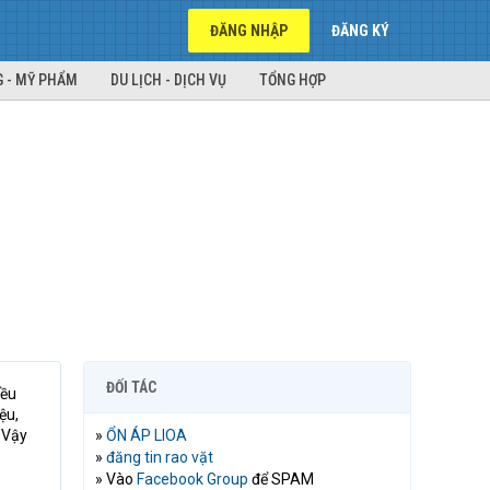
ĐĂNG NHẬP
ĐĂNG KÝ
 - MỸ PHẨM
DU LỊCH - DỊCH VỤ
TỔNG HỢP
ĐỐI TÁC
iều
ệu,
 Vậy
»
ỔN ÁP LIOA
»
đăng tin rao vặt
» Vào
Facebook Group
để SPAM