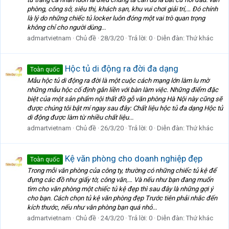
phòng, công sở, siêu thị, khách sạn, khu vui chơi giải trí,… Đó chính
là lý do những chiếc tủ locker luôn đóng một vai trò quan trọng
không chỉ cho người dùng...
admartvietnam
Chủ đề
28/3/20
Trả lời: 0
Diễn đàn:
Thứ khác
Hộc tủ di động ra đời đa dạng
Toàn quốc
Mẫu hộc tủ di động ra đời là một cuộc cách mạng lớn làm lu mờ
những mẫu hộc cố định gắn liền với bàn làm việc. Những điểm đặc
biệt của một sản phẩm nội thất đồ gỗ văn phòng Hà Nội này cũng sẽ
được chúng tôi bật mí ngay sau đây: Chất liệu hộc tủ đa dạng Hộc tủ
di động được làm từ nhiều chất liệu...
admartvietnam
Chủ đề
26/3/20
Trả lời: 0
Diễn đàn:
Thứ khác
Kệ văn phòng cho doanh nghiệp đẹp
Toàn quốc
Trong mỗi văn phòng của công ty, thường có những chiếc tủ kệ để
đựng các đồ như giấy tờ, công văn,… Và nếu như bạn đang muốn
tìm cho văn phòng một chiếc tủ kệ đẹp thì sau đây là những gợi ý
cho bạn. Cách chọn tủ kệ văn phòng đẹp Trước tiên phải nhắc đến
kích thước, nếu như văn phòng bạn quá nhỏ...
admartvietnam
Chủ đề
24/3/20
Trả lời: 0
Diễn đàn:
Thứ khác