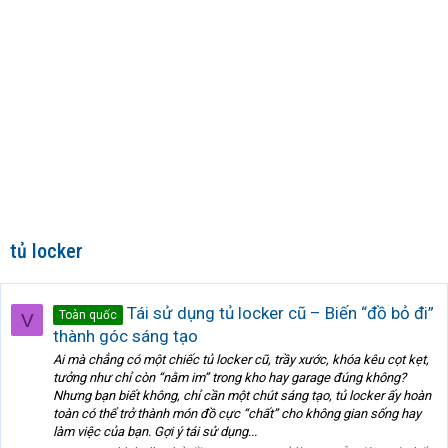
tủ locker
Tái sử dụng tủ locker cũ – Biến “đồ bỏ đi”
Toàn quốc
V
thành góc sáng tạo
Ai mà chẳng có một chiếc tủ locker cũ, trầy xước, khóa kêu cọt kẹt,
tưởng như chỉ còn “nằm im” trong kho hay garage đúng không?
Nhưng bạn biết không, chỉ cần một chút sáng tạo, tủ locker ấy hoàn
toàn có thể trở thành món đồ cực “chất” cho không gian sống hay
làm việc của bạn. Gợi ý tái sử dụng...