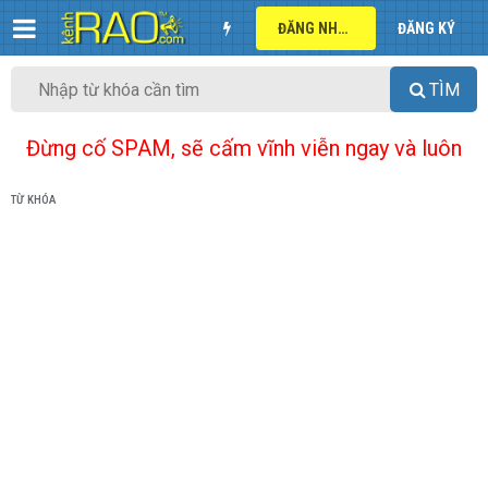
ĐĂNG NHẬP
ĐĂNG KÝ
TÌM
Đừng cố SPAM, sẽ cấm vĩnh viễn ngay và luôn
TỪ KHÓA