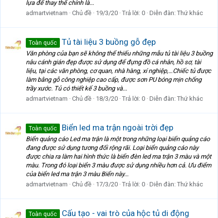
lựa để thay thế chính là...
admartvietnam
Chủ đề
19/3/20
Trả lời: 0
Diễn đàn:
Thứ khác
Tủ tài liệu 3 buồng gỗ đẹp
Toàn quốc
Văn phòng của bạn sẽ không thể thiếu những mẫu tủ tài liệu 3 buồng
nâu cánh gián đẹp được sử dụng để đựng đồ cá nhân, hồ sơ, tài
liệu, tại các văn phòng, cơ quan, nhà hàng, xí nghiệp,…Chiếc tủ được
làm bằng gỗ công nghiệp cao cấp, được sơn PU bóng mịn chống
trầy xước. Tủ có thiết kế 3 buồng và...
admartvietnam
Chủ đề
18/3/20
Trả lời: 0
Diễn đàn:
Thứ khác
Biển led ma trận ngoài trời đẹp
Toàn quốc
Biển quảng cáo Led ma trận là một trong những loại biển quảng cáo
đang được sử dụng tương đối rộng rãi. Loại biển quảng cáo này
được chia ra làm hai hình thức là biển đèn led ma trận 3 màu và một
màu. Trong đó loại biển 3 màu được sử dụng nhiều hơn cả. Ưu điểm
của biển led ma trận 3 màu Biển này...
admartvietnam
Chủ đề
17/3/20
Trả lời: 0
Diễn đàn:
Thứ khác
Cấu tạo - vai trò của hộc tủ di động
Toàn quốc