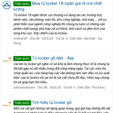
Mua tủ locker 18 ngăn giá rẻ mà chất
Toàn quốc
lượng
Tủ locker 18 ngăn được ưa chuộng sử dụng tại các trường học,
bệnh viện, văn phòng, siêu thị, khu công nghiệp, nhà máy, … với sự
phát triển của ngành công nghiệp thì chúng ta luôn có những sản
phẩm chất lượng, phù hợp với sở thích, tính cách và diện tích của
từng khu vực. Đặc điểm của tủ locker...
noithatVP
Chủ đề
30/3/20
Trả lời: 0
Diễn đàn:
Nội thất - Gia
dụng
Tủ locker gỗ bền - đẹp
Toàn quốc
Cái tên tủ locker gỗ nghe có vẻ khá lạ lẫm nhưng thực tế là chúng ta
đã bắt gặp nó rất nhiều trong đời sống hằng ngày. Tại các siêu thị,
shop quần áo, cửa hàng hay các văn phòng làm việc đều có sự xuất
hiện của tủ locker với vai trò là nơi cất chứa đồ đạc. Hôm nay chúng
tôi sẽ giúp bạn tìm hiểu...
admartvietnam
Chủ đề
30/3/20
Trả lời: 0
Diễn đàn:
Thứ khác
Tìm hiểu tủ locker gỗ
Toàn quốc
Một nơi cất giữ những vật dụng quan trọng, quý giá hay những đồ vật
tư trang cá nhân luôn là điều chúng ta cần dù là bất cứ nơi đâu: văn