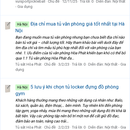
vuisportpickleball
Chủ đề
12/11/25
Trả lời: 0
Diễn đàn:
Nội thất
- Gia dụng
Địa chỉ mua tủ văn phòng giá tốt nhất tại Hà
Hà Nội
Nội
Bạn đang muốn mua tủ văn phòng nhưng bạn chưa biết địa chỉ nào
bán tủ với giá – chất lượng tốt. Hãy tham khảo bài viết dưới đây để
tìm địa chỉ và tìm mẫu tủ phù hợp nhất đối với văn phòng của bạn
nhé. 1. Ưu điểm của tủ văn phòng Hòa Phát khiến bạn khó có thể bỏ
qua 1.1 Tủ văn phòng Hòa Phát đa...
Tủ sắt Hòa Phát
Chủ đề
3/2/23
Trả lời: 0
Diễn đàn:
Nội thất - Gia
dụng
5 lưu ý khi chọn tủ locker đựng đồ phòng
Hà Nội
gym
Khách hàng thường mang theo những vật dụng cá nhân như: Balo,
túi xách, quần áo, điện thoại,… bên mình. Tuy nhiên khi đến phòng
tập gym, yoga nhảy, múa thì mang theo những vật dụng đó thì khá là
bất tiện. Vậy các phòng tập nên bố trí một nơi để cất giữ đồ đạc,
đảm bảo an toàn, nâng cao trải...
Tủ sắt Hòa Phát
Chủ đề
2/2/23
Trả lời: 0
Diễn đàn:
Nội thất - Gia