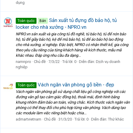
dụng
Sản xuất tủ đựng đồ bảo hộ, tủ
Toàn quốc
Bán
locker cho nhà xưởng - NPRO.vn
NPRO.vn sản xuất và gia công tủ đồ nghề, tủ bảo hộ, tủ để nón bảo
hộ, tủ để giầy bảo hộ, kệ để mũ bảo hộ, tủ để áo bảo hộ lao động
cho nhà xưởng, xí nghiệp. Đặc biệt, NPRO có nhận thiết kế, gia công
theo yêu cầu riêng của từng khách hàng về kích thước, mẫu mã
khác nhau. Đáp ứng nhu cầu đa dạng...
namnpro
Chủ đề
7/3/22
Trả lời: 0
Diễn đàn:
Dịch vụ doanh
nghiệp
Vách ngăn văn phòng gỗ bền - đẹp
Toàn quốc
Vách ngăn văn phòng gỗ sử dụng chất liệu gỗ công nghiệp với các
đường vân gỗ tạo cảm giác đồng bộ, thoải mái, định hình bằng
khung nhôm đảm bảo an toàn, vững chắc. Kích thước vách ngăn văn
phòng có thể thay đổi cho phù hợp từng văn phòng. Vách dùng tạo
các module làm việc riêng biệt hoặc chia...
admartvietnam
Chủ đề
31/3/20
Trả lời: 0
Diễn đàn:
Thứ khác