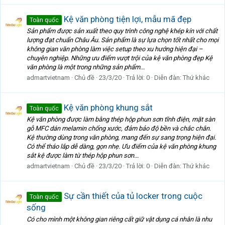
Kệ văn phòng tiện lợi, mẫu mã đẹp
Toàn quốc
Sản phẩm được sản xuất theo quy trình công nghệ khép kín với chất
lượng đạt chuẩn Châu Âu. Sản phẩm là sự lựa chọn tốt nhất cho mọi
không gian văn phòng làm việc setup theo xu hướng hiện đại –
chuyên nghiệp. Những ưu điểm vượt trội của kệ văn phòng đẹp Kệ
văn phòng là một trong những sản phẩm...
admartvietnam
Chủ đề
23/3/20
Trả lời: 0
Diễn đàn:
Thứ khác
Kệ văn phòng khung sắt
Toàn quốc
Kệ văn phòng được làm bằng thép hộp phun sơn tĩnh điện, mặt sàn
gỗ MFC dán melamin chống xước, đảm bảo độ bền và chắc chắn.
Kệ thường dùng trong văn phòng, mang đến sự sang trọng hiện đại.
Có thể tháo lắp dễ dàng, gọn nhẹ. Ưu điểm của kệ văn phòng khung
sắt kệ được làm từ thép hộp phun sơn...
admartvietnam
Chủ đề
23/3/20
Trả lời: 0
Diễn đàn:
Thứ khác
Sự cần thiết của tủ locker trong cuộc
Toàn quốc
sống
Có cho mình một không gian riêng cất giữ vật dụng cá nhân là nhu