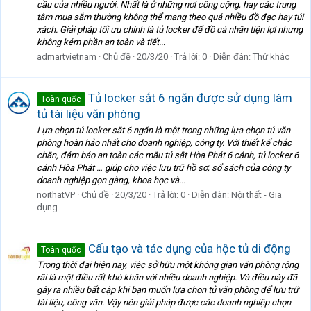
cầu của nhiều người. Nhất là ở những nơi công cộng, hay các trung
tâm mua sắm thường không thể mang theo quá nhiều đồ đạc hay túi
xách. Giải pháp tối ưu chính là tủ locker để đồ cá nhân tiện lợi nhưng
không kém phần an toàn và tiết...
admartvietnam
Chủ đề
20/3/20
Trả lời: 0
Diễn đàn:
Thứ khác
Tủ locker sắt 6 ngăn được sử dụng làm
Toàn quốc
tủ tài liệu văn phòng
Lựa chọn tủ locker sắt 6 ngăn là một trong những lựa chọn tủ văn
phòng hoàn hảo nhất cho doanh nghiệp, công ty. Với thiết kế chắc
chắn, đảm bảo an toàn các mẫu tủ sắt Hòa Phát 6 cánh, tủ locker 6
cánh Hòa Phát … giúp cho việc lưu trữ hồ sơ, sổ sách của công ty
doanh nghiệp gọn gàng, khoa học và...
noithatVP
Chủ đề
20/3/20
Trả lời: 0
Diễn đàn:
Nội thất - Gia
dụng
Cấu tạo và tác dụng của hộc tủ di động
Toàn quốc
Trong thời đại hiện nay, việc sở hữu một không gian văn phòng rộng
rãi là một điều rất khó khăn với nhiều doanh nghiệp. Và điều này đã
gây ra nhiều bất cập khi bạn muốn lựa chọn tủ văn phòng để lưu trữ
tài liệu, công văn. Vậy nên giải pháp được các doanh nghiệp chọn