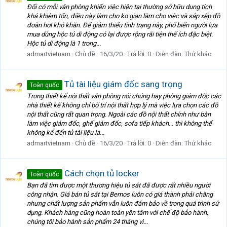
Đối có mỗi văn phòng khiến việc hiện tại thường sở hữu dung tích
khá khiêm tốn, điều này làm cho ko gian làm cho việc và sắp xếp đồ
đoàn hơi khó khăn. Để giảm thiểu tình trạng này, phổ biến người lựa
mua dùng hộc tủ di động có lại được rộng rãi tiện thể ích đặc biệt.
Hộc tủ di động là 1 trong...
admartvietnam
Chủ đề
16/3/20
Trả lời: 0
Diễn đàn:
Thứ khác
Tủ tài liệu giám đốc sang trọng
Toàn quốc
Trong thiết kế nội thất văn phòng nói chúng hay phòng giám đốc các
nhà thiết kế không chỉ bố trí nội thất hợp lý mà việc lựa chọn các đồ
nội thất cũng rất quan trọng. Ngoài các đồ nội thất chính như bàn
làm việc giám đốc, ghế giám đốc, sofa tiếp khách… thì không thể
không kể đến tủ tài liệu là...
admartvietnam
Chủ đề
16/3/20
Trả lời: 0
Diễn đàn:
Thứ khác
Cách chọn tủ locker
Toàn quốc
Bạn đã tìm được một thương hiệu tủ sắt đã được rất nhiều người
công nhận. Giá bán tủ sắt tại Bemos luôn có giá thành phải chăng
nhưng chất lượng sản phẩm vẫn luôn đảm bảo về trong quá trình sử
dụng. Khách hàng cũng hoàn toàn yên tâm với chế độ bảo hành,
chúng tôi bảo hành sản phẩm 24 tháng vì...