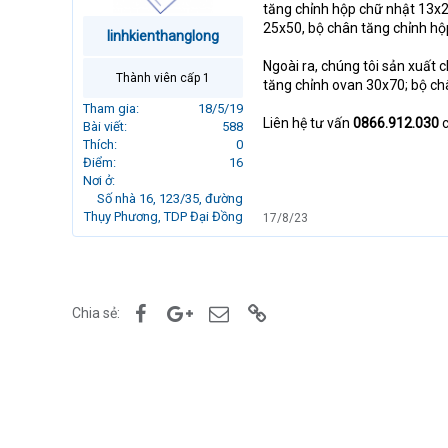
tăng chỉnh hộp chữ nhật 13x2
r
25x50, bộ chân tăng chỉnh h
t
linhkienthanglong
e
Ngoài ra, chúng tôi sản xuất 
r
Thành viên cấp 1
tăng chỉnh ovan 30x70; bộ c
Tham gia
18/5/19
Liên hệ tư vấn
0866.912.030
Bài viết
588
Thích
0
Điểm
16
Nơi ở
Số nhà 16, 123/35, đường
Thụy Phương, TDP Đại Đồng
17/8/23
Facebook
Google+
Email
Link
Chia sẻ: