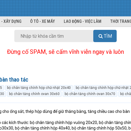
 - XÂY DỰNG
Ô TÔ - XE MÁY
LAO ĐỘNG - VIỆC LÀM
THỜI TRANG
TÌM
Đừng cố SPAM, sẽ cấm vĩnh viễn ngay và luôn
bàn thao tác
25
bộ chân tăng chỉnh hộp chữ nhật 20x40
bộ chân tăng chỉnh hộp chữ nhật 
x30
bộ chân tăng chỉnh ovan 30x60
bộ chân tăng chỉnh ovan 30x70
bộ châ
 cho ống sắt, thép hộp dùng để giữ thăng bằng, tăng chiều cao cho bàn
ó các kích thước: bộ chân tăng chỉnh hộp vuông 20x20, bộ chân tăng chỉ
p30x30, bộ chân tăng chỉnh hộp 40x40, bộ chân tăng chỉnh hộp 50x50, 