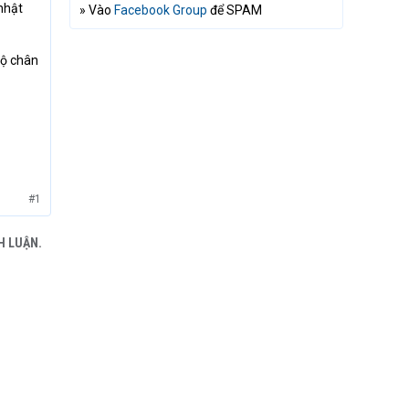
nhật
» Vào
Facebook Group
để SPAM
bộ chân
#1
H LUẬN.