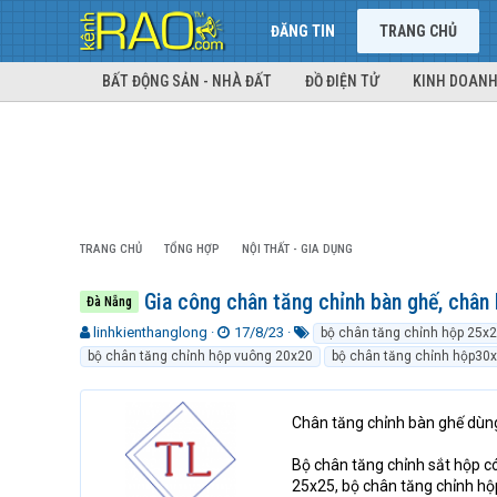
ĐĂNG TIN
TRANG CHỦ
BẤT ĐỘNG SẢN - NHÀ ĐẤT
ĐỒ ĐIỆN TỬ
KINH DOANH
TRANG CHỦ
TỔNG HỢP
NỘI THẤT - GIA DỤNG
Gia công chân tăng chỉnh bàn ghế, chân 
Đà Nẵng
T
N
T
linhkienthanglong
17/8/23
bộ chân tăng chỉnh hộp 25x
h
g
ừ
bộ chân tăng chỉnh hộp vuông 20x20
bộ chân tăng chỉnh hộp30
r
à
k
e
y
h
a
g
ó
Chân tăng chỉnh bàn ghế dùng
d
ử
a
s
i
Bộ chân tăng chỉnh sắt hộp c
t
25x25, bộ chân tăng chỉnh hộ
a