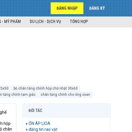
ĐĂNG NHẬP
ĐĂNG KÝ
 - MỸ PHẨM
DU LỊCH - DỊCH VỤ
TỔNG HỢP
25x50
bộ chân tăng chỉnh hộp chữ nhật 30x60
n tăng chỉnh tam giác
chân tăng chỉnh cho ống ovan
ĐỐI TÁC
 ghế
nh hộp
»
ỔN ÁP LIOA
bộ chân
»
đăng tin rao vặt