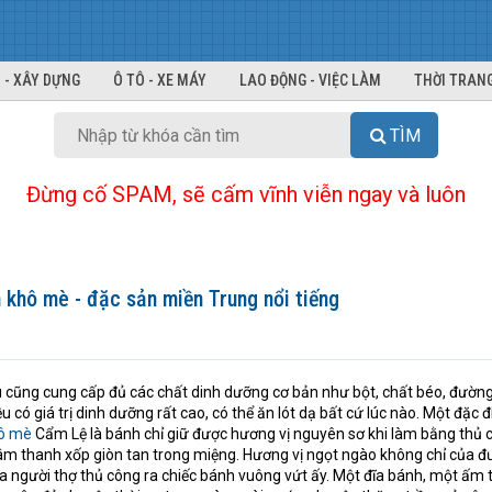
 - XÂY DỰNG
Ô TÔ - XE MÁY
LAO ĐỘNG - VIỆC LÀM
THỜI TRANG
TÌM
Đừng cố SPAM, sẽ cấm vĩnh viễn ngay và luôn
 khô mè - đặc sản miền Trung nổi tiếng
 cũng cung cấp đủ các chất dinh dưỡng cơ bản như bột, chất béo, đường
 có giá trị dinh dưỡng rất cao, có thể ăn lót dạ bất cứ lúc nào. Một đặc 
ô mè
Cẩm Lệ là bánh chỉ giữ được hương vị nguyên sơ khi làm bằng thủ 
âm thanh xốp giòn tan trong miệng. Hương vị ngọt ngào không chỉ của 
 người thợ thủ công ra chiếc bánh vuông vứt ấy. Một đĩa bánh, một ấm t