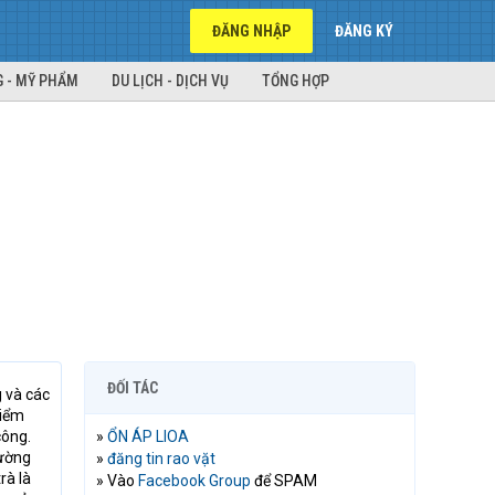
ĐĂNG NHẬP
ĐĂNG KÝ
 - MỸ PHẨM
DU LỊCH - DỊCH VỤ
TỔNG HỢP
ĐỐI TÁC
 và các
điểm
công.
»
ỔN ÁP LIOA
đường
»
đăng tin rao vặt
rà là
» Vào
Facebook Group
để SPAM