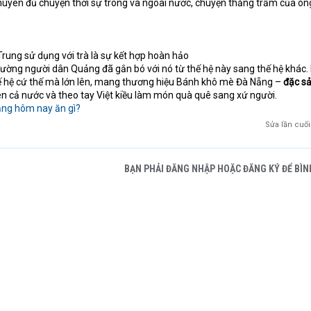
uyên đủ chuyện thời sự trong và ngoài nước, chuyện thăng trầm của ôn
rung sử dụng với trà là sự kết hợp hoàn hảo
đường người dân Quảng đã gắn bó với nó từ thế hệ này sang thế hệ khác.
ế hệ cứ thế mà lớn lên, mang thương hiệu Bánh khô mè Đà Nẵng –
đặc s
ên cả nước và theo tay Việt kiều làm món quà quê sang xứ người.
ẵng hôm nay ăn gì?
Sửa lần cuối
BẠN PHẢI ĐĂNG NHẬP HOẶC ĐĂNG KÝ ĐỂ BÌN