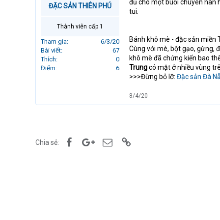
đủ cho một buổi chuyên hàn h
ĐẶC SẢN THIÊN PHÚ
r
tui.
t
e
Thành viên cấp 1
r
Bánh khô mè - đặc sản miền T
Tham gia
6/3/20
Cùng với mè, bột gạo, gừng, 
Bài viết
67
khô mè đã chứng kiến bao th
Thích
0
Trung
có mặt ở nhiều vùng tr
Điểm
6
>>>Đừng bỏ lỡ:
Đặc sản Đà N
8/4/20
Facebook
Google+
Email
Link
Chia sẻ: