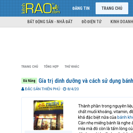
ĐĂNG TIN
TRANG CHỦ
BẤT ĐỘNG SẢN - NHÀ ĐẤT
ĐỒ ĐIỆN TỬ
KINH DOANH
TRANG CHỦ
TỔNG HỢP
THỨ KHÁC
Gía trị dinh dưỡng và cách sử dụng bánh
Đà Nẵng
T
N
ĐẶC SẢN THIÊN PHÚ
8/4/20
h
g
r
à
e
y
Thành phần trong nguyên liệu
a
g
chất muối khoáng, vitamin, đều
d
ử
khá đặc biệt nữa của
bánh kh
s
i
Cắn nhẹ miếng bánh là nghe 
t
mía mà đó còn là tấm lòng của
a