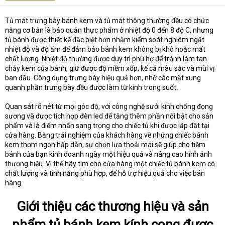
t
e
Tủ mát trưng bày bánh kem và tủ mát thông thường đều có chức
r
năng cơ bản là bảo quản thực phẩm ở nhiệt độ 0 đến 8 độ C, nhưng
tủ bánh được thiết kế đặc biệt hơn nhằm kiểm soát nghiêm ngặt
nhiệt độ và độ ẩm để đảm bảo bánh kem không bị khô hoặc mất
chất lượng. Nhiệt độ thường được duy trì phù hợ để tránh làm tan
chảy kem của bánh, giữ được độ mềm xốp, kể cả màu sắc và mùi vị
ban đầu. Công dụng trưng bày hiệu quả hơn, nhờ các mặt xung
quanh phần trưng bày đều được làm từ kính trong suốt.
Quan sát rõ nét từ mọi góc độ, với công nghệ sưởi kính chống đọng
sương và được tích hợp đèn led để tăng thêm phần nổi bật cho sản
phẩm và là điểm nhấn sang trọng cho chiếc tủ khi được lắp đặt tại
cửa hàng. Bằng trải nghiệm của khách hàng về những chiếc bánh
kem thơm ngon hấp dẫn, sự chọn lựa thoải mái sẽ giúp cho tiệm
bánh của bạn kinh doanh ngày một hiệu quả và nâng cao hình ảnh
thương hiệu. Vì thế hãy tìm cho cửa hàng một chiếc tủ bánh kem có
chất lượng và tính năng phù hợp, để hỗ trợ hiệu quả cho việc bán
hàng.
Giới thiệu các thương hiệu và sản
phẩm tủ bánh kem kính cong được