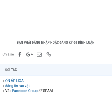
BẠN PHẢI ĐĂNG NHẬP HOẶC ĐĂNG KÝ ĐỂ BÌNH LUẬN.
Facebook
Google+
Email
Link
Chia sẻ:
ĐỐI TÁC
»
ỔN ÁP LIOA
»
đăng tin rao vặt
» Vào
Facebook Group
để SPAM