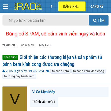
ĐĂNG NHẬP
ĐĂNG KÝ
TÌM
Đừng cố SPAM, sẽ cấm vĩnh viễn ngay và luôn
TRANG CHỦ
ĐỒ ĐIỆN TỬ
ĐIỆN LẠNH
Giới thiệu các thương hiệu và sản phẩm tủ
Toàn quốc
bánh kem kính cong được ưa chuộng
T
N
T
Vi Co Điện Máy
23/5/24
tủ bánh kem
tủ bánh kem kính cong
h
g
ừ
tủ trưng bày bánh kem
r
à
k
e
y
h
a
g
ó
Vi Co Điện Máy
V
d
ử
a
s
i
t
Thành viên cấp 1
a
r