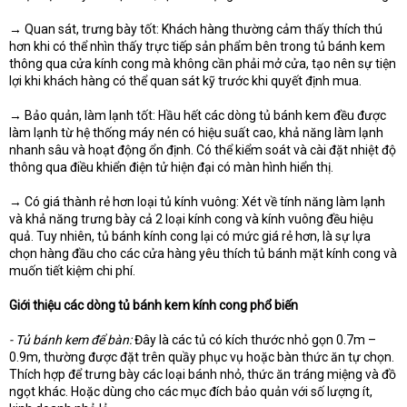
→ Quan sát, trưng bày tốt: Khách hàng thường cảm thấy thích thú
hơn khi có thể nhìn thấy trực tiếp sản phẩm bên trong tủ bánh kem
thông qua cửa kính cong mà không cần phải mở cửa, tạo nên sự tiện
lợi khi khách hàng có thể quan sát kỹ trước khi quyết định mua.
→ Bảo quản, làm lạnh tốt: Hầu hết các dòng tủ bánh kem đều được
làm lạnh từ hệ thống máy nén có hiệu suất cao, khả năng làm lạnh
nhanh sâu và hoạt động ổn định. Có thể kiểm soát và cài đặt nhiệt độ
thông qua điều khiển điện tử hiện đại có màn hình hiển thị.
→ Có giá thành rẻ hơn loại tủ kính vuông: Xét về tính năng làm lạnh
và khả năng trưng bày cả 2 loại kính cong và kính vuông đều hiệu
quả. Tuy nhiên, tủ bánh kính cong lại có mức giá rẻ hơn, là sự lựa
chọn hàng đầu cho các cửa hàng yêu thích tủ bánh mặt kính cong và
muốn tiết kiệm chi phí.
Giới thiệu các dòng tủ bánh kem kính cong phổ biến
- Tủ bánh kem để bàn:
Đây là các tủ có kích thước nhỏ gọn 0.7m –
0.9m, thường được đặt trên quầy phục vụ hoặc bàn thức ăn tự chọn.
Thích hợp để trưng bày các loại bánh nhỏ, thức ăn tráng miệng và đồ
ngọt khác. Hoặc dùng cho các mục đích bảo quản với số lượng ít,