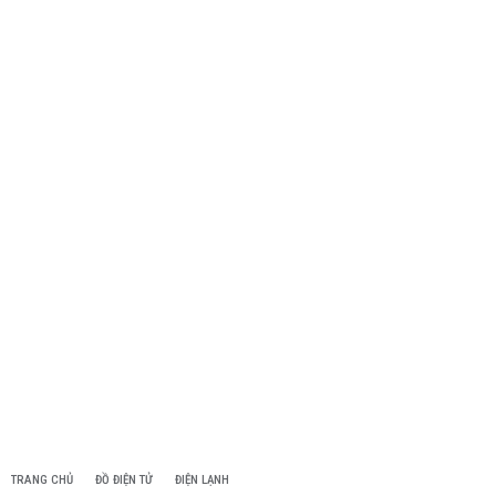
TRANG CHỦ
ĐỒ ĐIỆN TỬ
ĐIỆN LẠNH