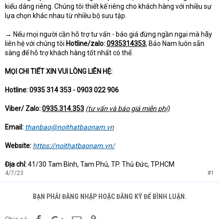
kiểu dáng riêng. Chúng tôi thiết kế riêng cho khách hàng với nhiều sự
lựa chọn khác nhau từ nhiều bộ sưu tập.
→ Nếu mọi người cần hỗ trợ tư vấn - báo giá đừng ngần ngại mà hãy
liên hệ với chúng tôi
Hotline/zalo:
0935314353
, Bảo Nam luôn sẵn
sàng để hỗ trợ khách hàng tốt nhất có thể.
MỌI CHI TIẾT XIN VUI LÒNG LIÊN HỆ:
Hotline: 0935 314 353 - 0903 022 906
Viber/ Zalo:
0935.314.353
(tư vấn và báo giá miễn phí)
Email:
thanbao@noithatbaonam.vn
Website:
https://noithatbaonam.vn/
Địa chỉ:
41/30 Tam Bình, Tam Phú, TP. Thủ Đức, TP.HCM
4/7/23
#1
BẠN PHẢI ĐĂNG NHẬP HOẶC ĐĂNG KÝ ĐỂ BÌNH LUẬN.
Facebook
Google+
Email
Link