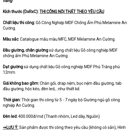
hàng
Kích thước (DxRxC):
THI CÔNG NỘI THẤT THEO YÊU CẦU
Chất liệu thi công:
Gỗ Công Nghiệp MDF Chống Ẩm Phủ Melamine An
Cường.
Màu sắc:
Catalogue mẫu màu MFC, MDF Melamine An Cường.
Đầu giường, chân giường
sử dụng chất liệu Gỗ công nghiệp MDF
chống ẩm Phủ Melamine An Cường.
Dạt giường
sử dụng chất liệu Gỗ công nghiệp MDF Phủ Trắng phủ
12mm.
Giá không bao gồm:
Chăn gối, drap nệm, bọc nệm đầu giường, tab
đầu giường, hộc kéo, đèn led,...như thiết kế.
Thời gian:
Thời gian thi công từ 5 - 7 ngày bộ Giường ngủ gỗ công
nghiệp An Cường.
Đèn led:
400.000đ/md (Thanh nhôm, Led dây, Nguồn)
⇒LƯU Ý:
Sản phẩm được thi công theo yêu cầu (không có sẳn), Hình