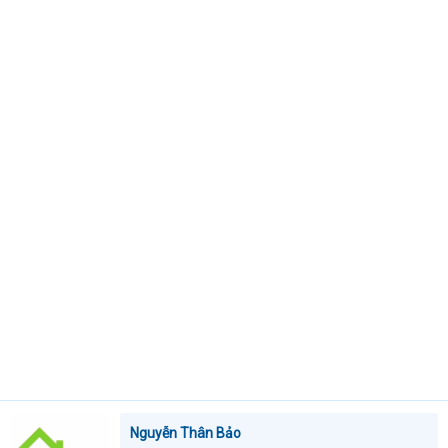
t
e
r
Nguyễn Thân Bảo