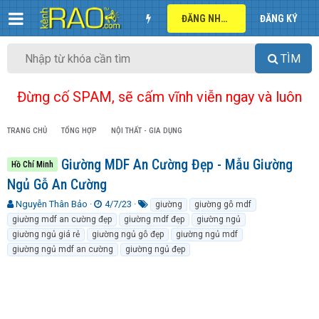
ĐĂNG NHẬP
ĐĂNG KÝ
TÌM
Đừng cố SPAM, sẽ cấm vĩnh viễn ngay và luôn
TRANG CHỦ
TỔNG HỢP
NỘI THẤT - GIA DỤNG
Giường MDF An Cường Đẹp - Mẫu Giường
Hồ Chí Minh
Ngủ Gỗ An Cường
T
N
T
Nguyễn Thân Bảo
4/7/23
giường
giường gỗ mdf
h
g
ừ
giường mdf an cường đẹp
giường mdf đẹp
giường ngủ
r
à
k
giường ngủ giá rẻ
giường ngủ gỗ đẹp
giường ngủ mdf
e
y
h
giường ngủ mdf an cường
giường ngủ đẹp
a
g
ó
d
ử
a
s
i
t
a
r