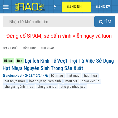
ĐĂNG NHẬP
ĐĂNG KÝ
TÌM
Đừng cố SPAM, sẽ cấm vĩnh viễn ngay và luôn
TRANG CHỦ
TỔNG HỢP
THỨ KHÁC
Lợi Ích Kinh Tế Vượt Trội Từ Việc Sử Dụng
Hà Nội
Bán
Hạt Nhựa Nguyên Sinh Trong Sản Xuất
T
N
T
vietucplast
28/10/24
bột màu
hạt màu
hạt nhựa
h
g
ừ
hạt nhựa màu
hạt nhựa nguyên sinh
màu bột
nhựa việt úc
r
à
k
phụ gia ngành nhựa
phụ gia nhựa
phụ gia nhựa pvc
e
y
h
a
g
ó
d
ử
a
s
i
t
a
r