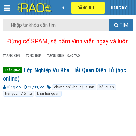
ĐĂNG NHẬP
ĐĂNG KÝ
TÌM
Đừng cố SPAM, sẽ cấm vĩnh viễn ngay và luôn
TRANG CHỦ
TỔNG HỢP
TUYỂN SINH - ĐÀO TẠO
Lớp Nghiệp Vụ Khai Hải Quan Điện Tử (học
Toàn quốc
online)
T
N
T
Tùng.oo
23/11/22
chứng chỉ khai hải quan
hải quan
h
g
ừ
hải quan điện tử
khai hải quan
r
à
k
e
y
h
a
g
ó
d
ử
a
s
i
t
a
r