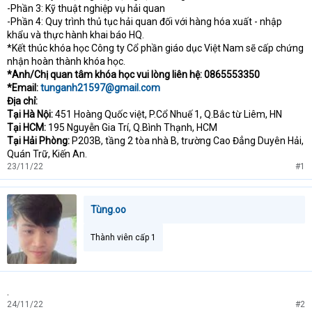
-Phần 3: Kỹ thuật nghiệp vụ hải quan
-Phần 4: Quy trình thủ tục hải quan đối với hàng hóa xuất - nhập
khẩu và thực hành khai báo HQ.
*Kết thúc khóa học Công ty Cổ phần giáo dục Việt Nam sẽ cấp chứng
nhận hoàn thành khóa học.
*Anh/Chị quan tâm khóa học vui lòng liên hệ: 0865553350
*Email:
tunganh21597@gmail.com
Địa chỉ:
Tại Hà Nội:
451 Hoàng Quốc việt, P.Cổ Nhuế 1, Q.Bắc từ Liêm, HN
Tại HCM:
195 Nguyễn Gia Trí, Q.Bình Thạnh, HCM
Tại Hải Phòng:
P203B, tầng 2 tòa nhà B, trường Cao Đẳng Duyên Hải,
Quán Trữ, Kiến An.
23/11/22
#1
Tùng.oo
Thành viên cấp 1
.
24/11/22
#2