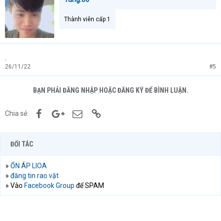
Thành viên cấp 1
.
26/11/22
#5
BẠN PHẢI ĐĂNG NHẬP HOẶC ĐĂNG KÝ ĐỂ BÌNH LUẬN.
Facebook
Google+
Email
Link
Chia sẻ:
ĐỐI TÁC
»
ỔN ÁP LIOA
»
đăng tin rao vặt
» Vào
Facebook Group
để SPAM