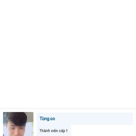
t
e
r
Tùng.oo
Thành viên cấp 1