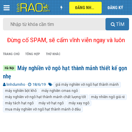
ĐĂNG NHẬP
ĐĂNG KÝ
TÌM
Đừng cố SPAM, sẽ cấm vĩnh viễn ngay và luôn
TRANG CHỦ
TỔNG HỢP
THỨ KHÁC
Máy nghiền vỡ ngô hạt thành mảnh thiết kế gọn
Hà Nội
nhẹ
T
N
T
linhdumiho
18/6/19
giá máy nghiền vỡ ngô hạt thành mảnh
h
g
ừ
máy nghiền bột khô
máy nghiền cmas ngô
r
à
k
máy nghiền vỡ ngô hạt thành mảnh chất lượng tốt
máy nhiền ngô giá rẻ
e
y
h
máy tách hạt ngô
máy vỡ hạt ngô
máy xay ngô
a
g
ó
mua máy nghiền vỡ ngô hạt thành mảnh ở đâu
d
ử
a
s
i
t
a
r