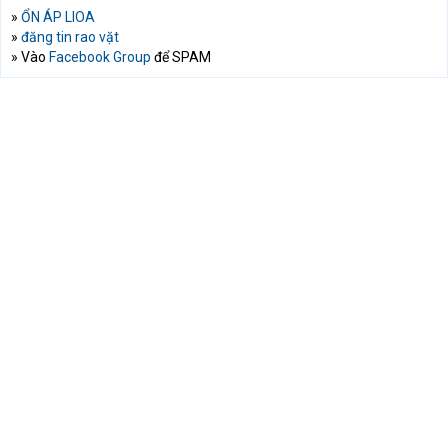
»
ỔN ÁP LIOA
»
đăng tin rao vặt
» Vào
Facebook Group
để SPAM