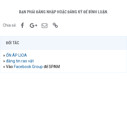
BẠN PHẢI ĐĂNG NHẬP HOẶC ĐĂNG KÝ ĐỂ BÌNH LUẬN.
Facebook
Google+
Email
Link
Chia sẻ:
ĐỐI TÁC
»
ỔN ÁP LIOA
»
đăng tin rao vặt
» Vào
Facebook Group
để SPAM