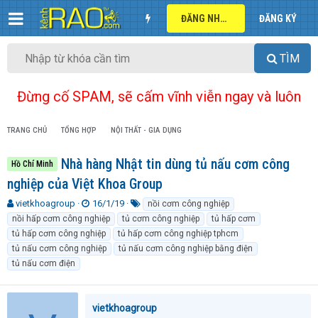
ĐĂNG NHẬP
ĐĂNG KÝ
TÌM
Đừng cố SPAM, sẽ cấm vĩnh viễn ngay và luôn
TRANG CHỦ
TỔNG HỢP
NỘI THẤT - GIA DỤNG
Nhà hàng Nhật tin dùng tủ nấu cơm công
Hồ Chí Minh
nghiệp của Việt Khoa Group
T
N
T
vietkhoagroup
16/1/19
nồi cơm công nghiệp
h
g
ừ
nồi hấp cơm công nghiệp
tủ cơm công nghiệp
tủ hấp cơm
r
à
k
tủ hấp cơm công nghiệp
tủ hấp cơm công nghiệp tphcm
e
y
h
tủ nấu cơm công nghiệp
tủ nấu cơm công nghiệp bằng điện
a
g
ó
tủ nấu cơm điện
d
ử
a
s
i
t
a
vietkhoagroup
r