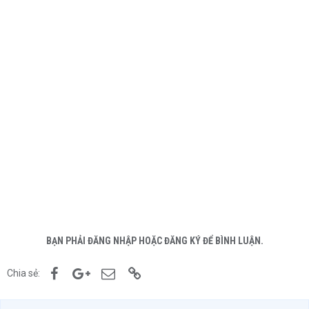
BẠN PHẢI ĐĂNG NHẬP HOẶC ĐĂNG KÝ ĐỂ BÌNH LUẬN.
Facebook
Google+
Email
Link
Chia sẻ: