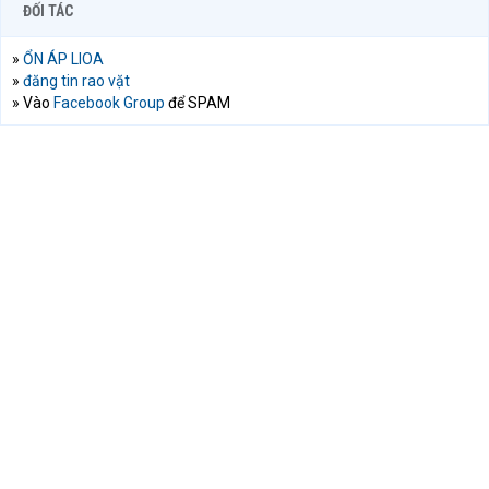
ĐỐI TÁC
»
ỔN ÁP LIOA
»
đăng tin rao vặt
» Vào
Facebook Group
để SPAM