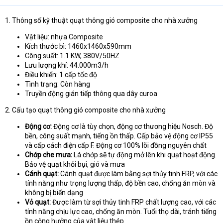
t
e
1. Thông số kỹ thuật quạt thông gió composite cho nhà xưởng
r
Vật liệu: nhựa Composite
Kích thước bì: 1460x1460x590mm
Công suất: 1.1 KW, 380V/50HZ
Lưu lượng khí: 44.000m3/h
Điều khiển: 1 cấp tốc độ
Tình trạng: Còn hàng
Truyền động gián tiếp thông qua dây curoa
2. Cấu tạo quạt thông gió composite cho nhà xưởng
Động cơ:
Động cơ là tùy chọn, động cơ thương hiệu Nosch. Độ
bền, công suất mạnh, tiếng ồn thấp. Cấp bảo vệ động cơ IP55
và cấp cách điện cấp F. Động cơ 100% lõi đồng nguyên chất
Chớp che mưa:
Lá chớp sẽ tự động mở lên khi quạt hoạt động.
Bảo vệ quạt khỏi bụi, gió và mưa
Cánh quạt:
Cánh quạt được làm bằng sợi thủy tinh FRP, với các
tính năng như trọng lượng thấp, độ bền cao, chống ăn mòn và
không bị biến dạng
Vỏ quạt:
Được làm từ sợi thủy tinh FRP chất lượng cao, với các
tính năng chịu lực cao, chống ăn mòn. Tuổi thọ dài, tránh tiếng
ồn cộng hưởng của vật liệu thép