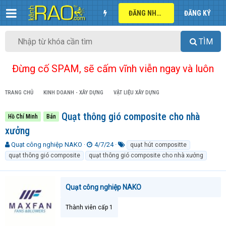
ĐĂNG NHẬP
ĐĂNG KÝ
TÌM
Đừng cố SPAM, sẽ cấm vĩnh viễn ngay và luôn
TRANG CHỦ
KINH DOANH - XÂY DỰNG
VẬT LIỆU XÂY DỰNG
Quạt thông gió composite cho nhà
Hồ Chí Minh
Bán
xưởng
T
N
T
Quạt công nghiệp NAKO
4/7/24
quạt hút compositte
h
g
ừ
quạt thông gió composite
quạt thông gió composite cho nhà xưởng
r
à
k
e
y
h
a
g
ó
Quạt công nghiệp NAKO
d
ử
a
s
i
t
Thành viên cấp 1
a
r