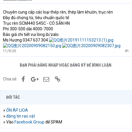
t
e
Chuyên cung cấp các loại thép rèn, thép làm khuôn, trục rèn
r
Đầy đủ chứng từ, tiêu chuẩn quốc tế
Trục rèn SCM440 S45C - CÓ SẴN HN
Phi 300-500 dài 4000-7000
Báo giá chi tiết vui lòng ib/zalo
Ms Hương 0347 637 304
11/9/20
#1
BẠN PHẢI ĐĂNG NHẬP HOẶC ĐĂNG KÝ ĐỂ BÌNH LUẬN.
Facebook
Google+
Email
Link
Chia sẻ:
ĐỐI TÁC
»
ỔN ÁP LIOA
»
đăng tin rao vặt
» Vào
Facebook Group
để SPAM