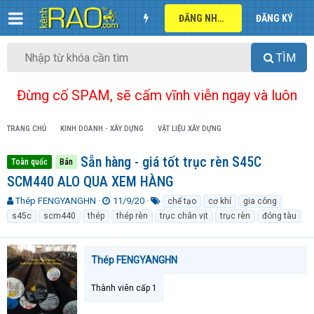
ĐĂNG NHẬP
ĐĂNG KÝ
TÌM
Đừng cố SPAM, sẽ cấm vĩnh viễn ngay và luôn
TRANG CHỦ
KINH DOANH - XÂY DỰNG
VẬT LIỆU XÂY DỰNG
Sẵn hàng - giá tốt trục rèn S45C
Toàn quốc
Bán
SCM440 ALO QUA XEM HÀNG
T
N
T
Thép FENGYANGHN
11/9/20
chế tạo
cơ khí
gia công
h
g
ừ
s45c
scm440
thép
thép rèn
trục chân vịt
trục rèn
đóng tàu
r
à
k
e
y
h
a
g
ó
Thép FENGYANGHN
d
ử
a
s
i
t
Thành viên cấp 1
a
r