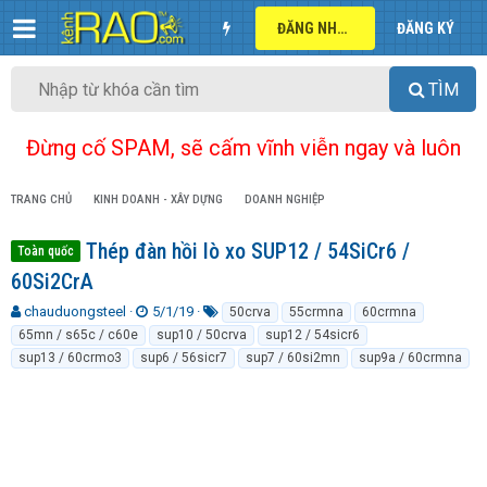
ĐĂNG NHẬP
ĐĂNG KÝ
TÌM
Đừng cố SPAM, sẽ cấm vĩnh viễn ngay và luôn
TRANG CHỦ
KINH DOANH - XÂY DỰNG
DOANH NGHIỆP
Thép đàn hồi lò xo SUP12 / 54SiCr6 /
Toàn quốc
60Si2CrA
T
N
T
chauduongsteel
5/1/19
50crva
55crmna
60crmna
h
g
ừ
65mn / s65c / c60e
sup10 / 50crva
sup12 / 54sicr6
r
à
k
sup13 / 60crmo3
sup6 / 56sicr7
sup7 / 60si2mn
sup9a / 60crmna
e
y
h
a
g
ó
d
ử
a
s
i
t
a
r