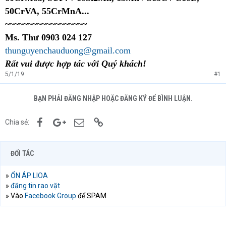
50CrVA, 55CrMnA...
~~~~~~~~~~~~~~~~~~
Ms. Thư 0903 024 127
thunguyenchauduong@gmail.com
Rất vui được hợp tác với Quý khách!
5/1/19
#1
BẠN PHẢI ĐĂNG NHẬP HOẶC ĐĂNG KÝ ĐỂ BÌNH LUẬN.
Facebook
Google+
Email
Link
Chia sẻ:
ĐỐI TÁC
»
ỔN ÁP LIOA
»
đăng tin rao vặt
» Vào
Facebook Group
để SPAM