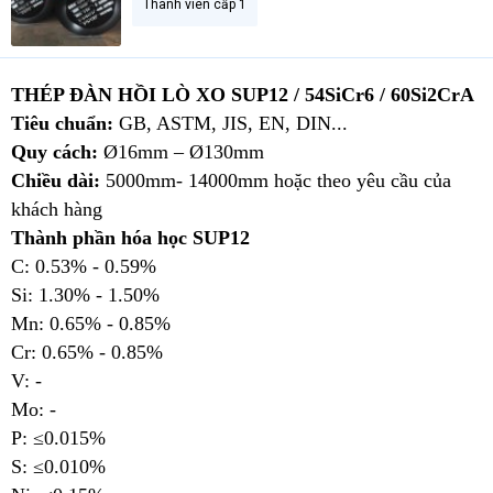
Thành viên cấp 1
THÉP ĐÀN HỒI LÒ XO SUP12 / 54SiCr6 / 60Si2CrA
Tiêu chuẩn:
GB, ASTM, JIS, EN, DIN...
Quy cách:
Ø16mm – Ø130mm
Chiều dài:
5000mm- 14000mm hoặc theo yêu cầu của
khách hàng
Thành phần hóa học SUP12
C: 0.53% - 0.59%
Si: 1.30% - 1.50%
Mn: 0.65% - 0.85%
Cr: 0.65% - 0.85%
V: -
Mo: -
P: ≤0.015%
S: ≤0.010%