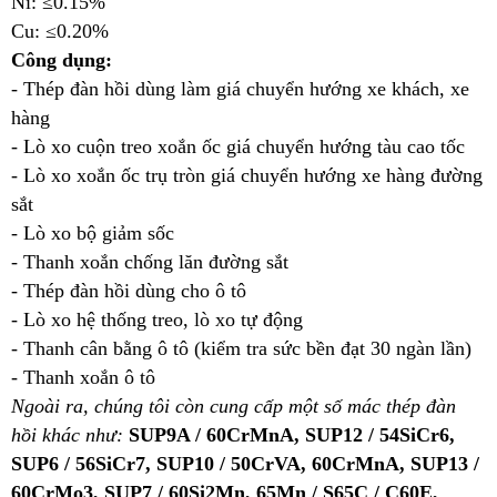
Ni: ≤0.15%
Cu: ≤0.20%
Công dụng:
- Thép đàn hồi dùng làm giá chuyển hướng xe khách, xe
hàng
- Lò xo cuộn treo xoắn ốc giá chuyển hướng tàu cao tốc
- Lò xo xoắn ốc trụ tròn giá chuyển hướng xe hàng đường
sắt
- Lò xo bộ giảm sốc
- Thanh xoắn chống lăn đường sắt
- Thép đàn hồi dùng cho ô tô
- Lò xo hệ thống treo, lò xo tự động
- Thanh cân bằng ô tô (kiểm tra sức bền đạt 30 ngàn lần)
- Thanh xoắn ô tô
Ngoài ra, chúng tôi còn cung cấp một số mác thép đàn
hồi khác như:
SUP9A / 60CrMnA, SUP12 / 54SiCr6,
SUP6 / 56SiCr7, SUP10 / 50CrVA, 60CrMnA, SUP13 /
60CrMo3, SUP7 / 60Si2Mn, 65Mn / S65C / C60E,